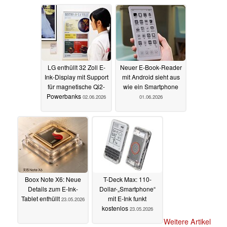
LG enthüllt 32 Zoll E-
Neuer E-Book-Reader
Ink-Display mit Support
mit Android sieht aus
für magnetische Qi2-
wie ein Smartphone
Powerbanks
02.06.2026
01.06.2026
Boox Note X6: Neue
T-Deck Max: 110-
Details zum E-Ink-
Dollar-„Smartphone“
Tablet enthüllt
mit E-Ink funkt
23.05.2026
kostenlos
23.05.2026
Weitere Artikel