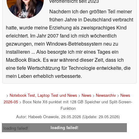
veröffentlicht
seit 2023
Nachdem ich den größten Teil meiner
frühen Jahre in Deutschland verbracht
hatte, wurde meine Erziehung als zweisprachiges Kind
erleichtert. Im Jahr 2007 fand ich mich wöchentlich
gezwungen, mein Windows-Betriebssystem neu zu
installieren ... Also besorgte ich mir eines Tages ein
MacBook Black. Es war während dieser Zeit, dass ich
eine tiefe Wertschätzung für Technologie entwickelte, die
mein Leben erheblich verbesserte.
>
Notebook Test, Laptop Test und News
>
News
>
Newsarchiv
>
News
2026-05
> Boox Note X6 punktet mit 128 GB Speicher und Split-Screen-
Funktion
Autor: Habeeb Onawole, 29.05.2026 (Update: 29.05.2026)
loading failed!
loading failed!