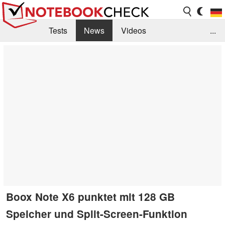
Tests
News
Videos
...
Benchmarks & Tech
Externe Tests
Kaufberatung
Deals
Suche
Jobs
Forum
Boox Note X6 punktet mit 128 GB
Speicher und Split-Screen-Funktion