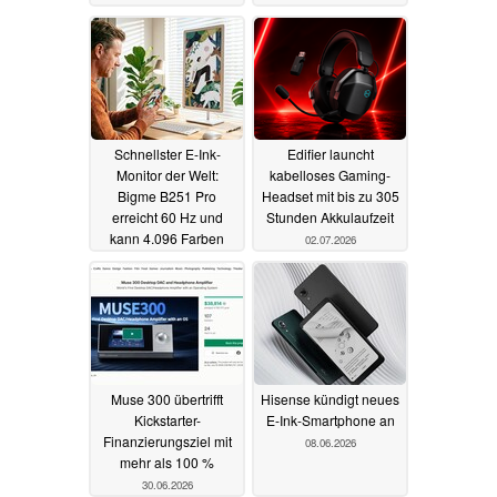
10.07.2026
Schnellster E-Ink-
Edifier launcht
Monitor der Welt:
kabelloses Gaming-
Bigme B251 Pro
Headset mit bis zu 305
erreicht 60 Hz und
Stunden Akkulaufzeit
kann 4.096 Farben
02.07.2026
darstellen
06.07.2026
Muse 300 übertrifft
Hisense kündigt neues
Kickstarter-
E-Ink-Smartphone an
Finanzierungsziel mit
08.06.2026
mehr als 100 %
30.06.2026