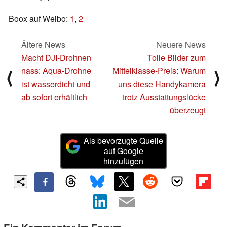
Boox auf Weibo:
1
,
2
Ältere News
Neuere News
Macht DJI-Drohnen
Tolle Bilder zum
nass: Aqua-Drohne
Mittelklasse-Preis: Warum
⟨
⟩
ist wasserdicht und
uns diese Handykamera
ab sofort erhältlich
trotz Ausstattungslücke
überzeugt
Als bevorzugte Quelle
auf Google
hinzufügen