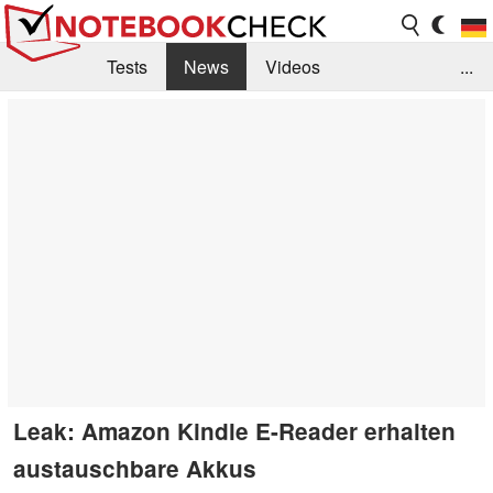
Tests
News
Videos
...
Benchmarks & Tech
Externe Tests
Kaufberatung
Deals
Suche
Jobs
Forum
Leak: Amazon Kindle E-Reader erhalten
austauschbare Akkus