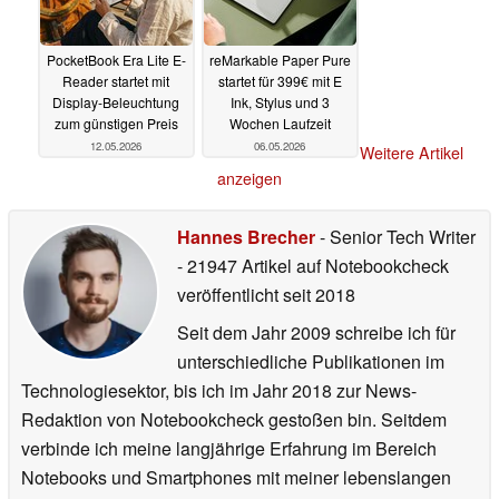
PocketBook Era Lite E-
reMarkable Paper Pure
Reader startet mit
startet für 399€ mit E
Display-Beleuchtung
Ink, Stylus und 3
zum günstigen Preis
Wochen Laufzeit
12.05.2026
06.05.2026
Weitere Artikel
anzeigen
Hannes Brecher
- Senior Tech Writer
- 21947 Artikel auf Notebookcheck
veröffentlicht
seit 2018
Seit dem Jahr 2009 schreibe ich für
unterschiedliche Publikationen im
Technologiesektor, bis ich im Jahr 2018 zur News-
Redaktion von Notebookcheck gestoßen bin. Seitdem
verbinde ich meine langjährige Erfahrung im Bereich
Notebooks und Smartphones mit meiner lebenslangen