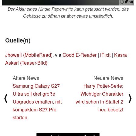
ⓘ iFixit
Der Akku eines Kindle Paperwhite kann getauscht werden, das
Gehäuse zu öffnen ist aber etwas umständlich.
Quelle(n)
Jhowell (MobileRead)
, via
Good E-Reader
|
iFixit
|
Kasra
Askari (Teaser-Bild)
Ältere News
Neuere News
Samsung Galaxy S27
Harry Potter-Serie:
Ultra soll drei große
Wichtiger Charakter
⟨
⟩
Upgrades erhalten, mit
wird schon in Staffel 2
kompaktem S27 Pro
neu besetzt
starten