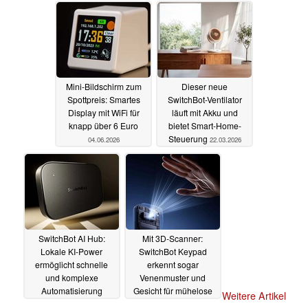
08.06.2026
Mini-Bildschirm zum
Dieser neue
Spottpreis: Smartes
SwitchBot-Ventilator
Display mit WiFi für
läuft mit Akku und
knapp über 6 Euro
bietet Smart-Home-
Steuerung
04.06.2026
22.03.2026
SwitchBot AI Hub:
Mit 3D-Scanner:
Lokale KI-Power
SwitchBot Keypad
ermöglicht schnelle
erkennt sogar
und komplexe
Venenmuster und
Automatisierung
Gesicht für mühelose
Weitere Artikel
Entsperrung
19.01.2026
14.01.2026