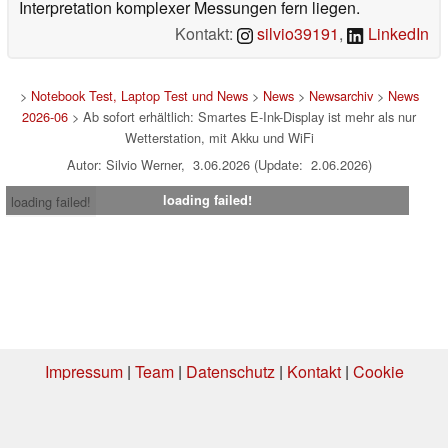
Interpretation komplexer Messungen fern liegen.
Kontakt:
silvio39191
,
LinkedIn
>
Notebook Test, Laptop Test und News
>
News
>
Newsarchiv
>
News
2026-06
> Ab sofort erhältlich: Smartes E-Ink-Display ist mehr als nur
Wetterstation, mit Akku und WiFi
Autor: Silvio Werner, 3.06.2026 (Update: 2.06.2026)
loading failed!
loading failed!
Impressum
|
Team
|
Datenschutz
|
Kontakt
|
Cookie
Einstellungen
| 04.08.2026 06:02
* Beim Kauf über einen Affiliate-Link kann Notebookcheck eine Vergütung
erhalten. Vielen Dank für Ihre Unterstützung!.