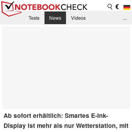
Tests
News
Videos
...
Benchmarks & Tech
Externe Tests
Kaufberatung
Deals
Suche
Jobs
Forum
Ab sofort erhältlich: Smartes E-Ink-
Display ist mehr als nur Wetterstation, mit