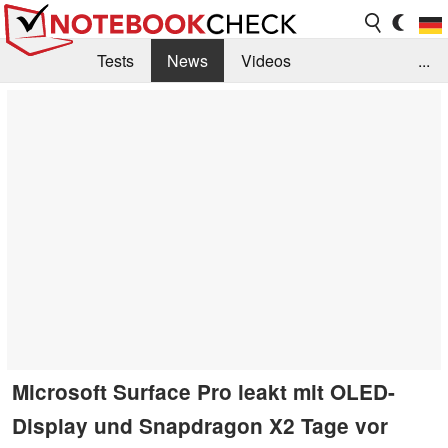
Tests
News
Videos
...
Benchmarks & Tech
Externe Tests
Kaufberatung
Deals
Suche
Jobs
Forum
Microsoft Surface Pro leakt mit OLED-
Display und Snapdragon X2 Tage vor