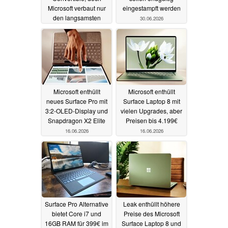
Microsoft verbaut nur
eingestampft werden
den langsamsten
30.06.2026
Snapdragon X2 Elite
09.07.2026
Microsoft enthüllt
Microsoft enthüllt
neues Surface Pro mit
Surface Laptop 8 mit
3:2-OLED-Display und
vielen Upgrades, aber
Snapdragon X2 Elite
Preisen bis 4.199€
16.06.2026
16.06.2026
Surface Pro Alternative
Leak enthüllt höhere
bietet Core i7 und
Preise des Microsoft
16GB RAM für 399€ im
Surface Laptop 8 und