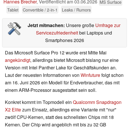
Hannes Brecher
,
Veröffentlicht am
03.06.2026
MS Surface
Tablet
Convertible / 2-in-1
Leaks / Rumors
Jetzt mitmachen:
Unsere große
Umfrage zur
Servicezufriedenheit
bei Laptops und
Smartphones 2026
Das Microsoft Surface Pro 12 wurde erst Mitte Mai
angekündigt
, allerdings bietet Microsoft bislang nur eine
Version mit Intel Panther Lake für Geschäftskunden an.
Laut der neuesten Informationen von
Winfuture
folgt schon
am 16. Juni 2026 ein Modell für Endverbraucher, das mit
einem ARM-Prozessor ausgestattet sein soll.
Konkret kommt im Topmodell ein
Qualcomm Snapdragon
X2 Elite
zum Einsatz, allerdings eine Variante mit "nur"
zwölf CPU-Kernen, statt des schnellsten Chips mit 18
Kernen. Der Chip wird angeblich mit bis zu 32 GB