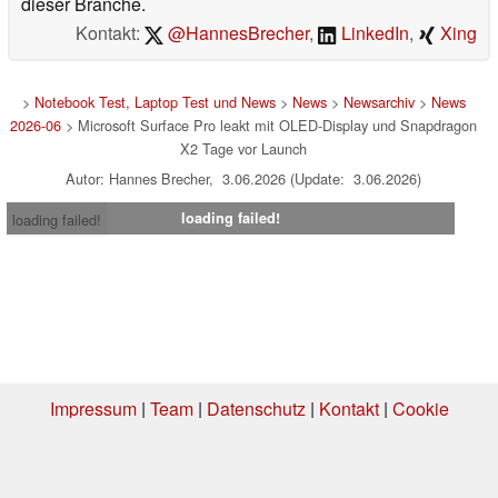
dieser Branche.
Kontakt:
@HannesBrecher
,
LinkedIn
,
Xing
>
Notebook Test, Laptop Test und News
>
News
>
Newsarchiv
>
News
2026-06
> Microsoft Surface Pro leakt mit OLED-Display und Snapdragon
X2 Tage vor Launch
Autor: Hannes Brecher, 3.06.2026 (Update: 3.06.2026)
loading failed!
loading failed!
Impressum
|
Team
|
Datenschutz
|
Kontakt
|
Cookie
Einstellungen
| 04.08.2026 18:39
* Beim Kauf über einen Affiliate-Link kann Notebookcheck eine Vergütung
erhalten. Vielen Dank für Ihre Unterstützung!.