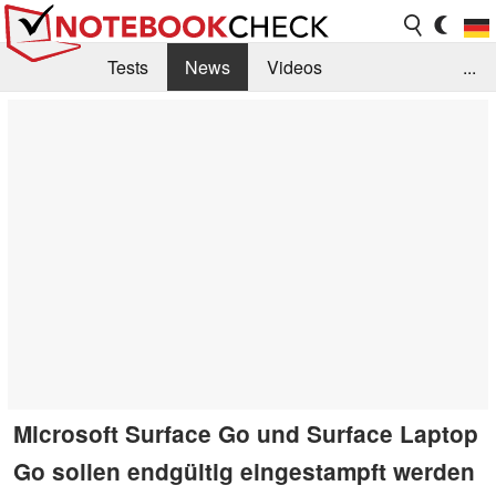
Tests
News
Videos
...
Benchmarks & Tech
Externe Tests
Kaufberatung
Deals
Suche
Jobs
Forum
Microsoft Surface Go und Surface Laptop
Go sollen endgültig eingestampft werden