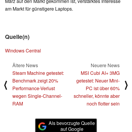
März auf den Markt gekommen ist, verstärktes Interesse
am Markt für günstigere Laptops.
Quelle(n)
Windows Central
Ältere News
Neuere News
Steam Machine getestet:
MSI Cubi AI+ 3MG
Benchmark zeigt 20%
getestet: Neuer Mini-
⟨
⟩
Performance-Verlust
PC ist über 60%
wegen Single-Channel-
schneller, könnte aber
RAM
noch flotter sein
Als bevorzugte Quelle
auf Google