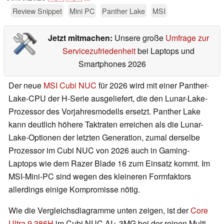
Review Snippet
Mini PC
Panther Lake
MSI
Jetzt mitmachen:
Unsere große
Umfrage zur
Servicezufriedenheit
bei Laptops und
Smartphones 2026
Der neue
MSI Cubi NUC
für 2026 wird mit einer Panther-
Lake-CPU der H-Serie ausgeliefert, die den Lunar-Lake-
Prozessor des Vorjahresmodells ersetzt. Panther Lake
kann deutlich höhere Taktraten erreichen als die Lunar-
Lake-Optionen der letzten Generation, zumal derselbe
Prozessor im Cubi NUC von 2026 auch in Gaming-
Laptops wie dem Razer Blade 16 zum Einsatz kommt. Im
MSI-Mini-PC sind wegen des kleineren Formfaktors
allerdings einige Kompromisse nötig.
Wie die Vergleichsdiagramme unten zeigen, ist der
Core
Ultra 9 386H
im Cubi NUC AI+ 3MG bei der reinen Multi-