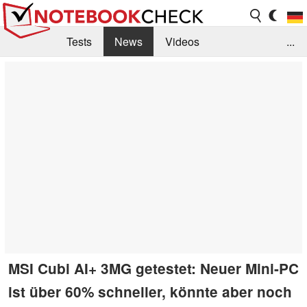
Tests
News
Videos
...
Benchmarks & Tech
Externe Tests
Kaufberatung
Deals
Suche
Jobs
Forum
MSI Cubi AI+ 3MG getestet: Neuer Mini-PC
ist über 60% schneller, könnte aber noch