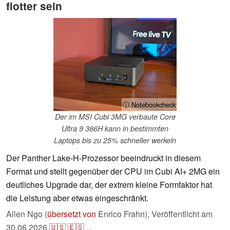
flotter sein
ⓘ Notebookcheck
Der im MSI Cubi 3MG verbaute Core
Ultra 9 386H kann in bestimmten
Laptops bis zu 25% schneller werkeln
Der Panther Lake-H-Prozessor beeindruckt in diesem
Format und stellt gegenüber der CPU im Cubi AI+ 2MG ein
deutliches Upgrade dar, der extrem kleine Formfaktor hat
die Leistung aber etwas eingeschränkt.
Allen Ngo (
übersetzt von
Enrico Frahn),
Veröffentlicht am
30.06.2026
🇺🇸
🇪🇸
...