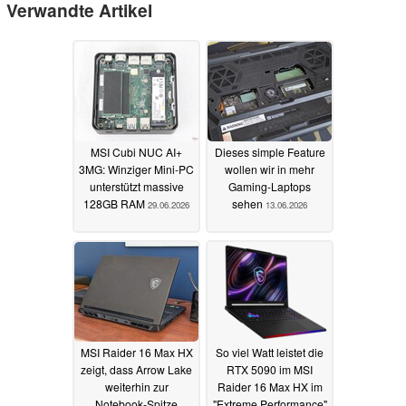
Verwandte Artikel
MSI Cubi NUC AI+
Dieses simple Feature
3MG: Winziger Mini-PC
wollen wir in mehr
unterstützt massive
Gaming-Laptops
128GB RAM
sehen
29.06.2026
13.06.2026
MSI Raider 16 Max HX
So viel Watt leistet die
zeigt, dass Arrow Lake
RTX 5090 im MSI
weiterhin zur
Raider 16 Max HX im
Notebook-Spitze
"Extreme Performance"