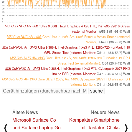
30
25
20
15
10
5
0
MSI Cubi NUC AI+ 3MG
Ultra 9 386H, Intel Graphics 4 Xe3 PTL; Prime95 V2810 Stress
(external Monitor):
Ø56.3 (51-98.4) Watt
MSI Cubi NUC AI+ 2MG
Core Ultra 7 258V, Arc 140V; Prime95 V2810 Stress (external
Monitor):
Ø49.7 (36.7-60) Watt
MSI Cubi NUC AI+ 3MG
Ultra 9 386H, Intel Graphics 4 Xe3 PTL; 1280x720 FurMark 1.19
GPU Stress Test (external Monitor):
Ø51.1 (48.8-53.7) Watt
MSI Cubi NUC AI+ 2MG
Core Ultra 7 258V, Arc 140V; 1280x720 FurMark 1.19 GPU
Stress Test (external Monitor):
Ø34 (20.7-43) Watt
MSI Cubi NUC AI+ 3MG
Ultra 9 386H, Intel Graphics 4 Xe3 PTL; Cyberpunk 2077 FHD
ultra no FSR (external Monitor):
Ø47.6 (46.4-51.5) Watt
MSI Cubi NUC AI+ 2MG
Core Ultra 7 258V, Arc 140V; Cyberpunk 2077 FHD ultra no FSR
(external Monitor):
Ø41.1 (26.8-58.9) Watt
Ältere News
Neuere News
Microsoft Surface Go
Kompaktes Smartphone
⟨
⟩
und Surface Laptop Go
mit Tastatur: Clicks