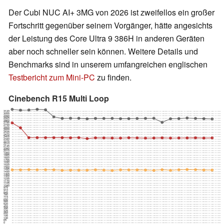
Der Cubi NUC AI+ 3MG von 2026 ist zweifellos ein großer
Fortschritt gegenüber seinem Vorgänger, hätte angesichts
der Leistung des Core Ultra 9 386H in anderen Geräten
aber noch schneller sein können. Weitere Details und
Benchmarks sind in unserem umfangreichen englischen
Testbericht zum Mini-PC
zu finden.
Cinebench R15 Multi Loop
3120
3055
2990
2925
2860
2795
2730
2665
2600
2535
2470
2405
2340
2275
2210
2145
2080
2015
1950
1885
1820
1755
1690
1625
1560
1495
1430
1365
1300
1235
1170
1105
1040
975
910
845
780
715
650
585
520
455
390
325
260
195
130
65
0