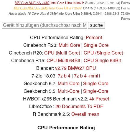
MSI Cubi NUC AI+ 3MG
Intel Core Ultra 9 386H:
Ø2385 (2352.8-2791.74) Points
MSI Cubi NUC AI+ 2MG
Intel Core Ultra 7 258V:
Ø1475 (1459.06-1488.32) Points
Razer Blade 16 Core Ultra 9 386H
Intel Core Ultra 9 386H:
Ø2941 (2806.23-3172.09)
Points
CPU Performance Rating:
Percent
Cinebench R23:
Multi Core
|
Single Core
Cinebench R20:
CPU (Multi Core)
|
CPU (Single Core)
Cinebench R15:
CPU Multi 64Bit
|
CPU Single 64Bit
Blender:
v2.79 BMW27 CPU
7-Zip 18.03:
7z b 4
|
7z b 4 -mmt1
Geekbench 6.7:
Multi-Core
|
Single-Core
Geekbench 5.5:
Multi-Core
|
Single-Core
HWBOT x265 Benchmark v2.2:
4k Preset
LibreOffice :
20 Documents To PDF
R Benchmark 2.5:
Overall mean
CPU Performance Rating