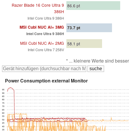
Razer Blade 16 Core Ultra 9
86.6
pt
386H
Intel Core Ultra 9 386H
MSI Cubi NUC AI+ 3MG
73.7
pt
Intel Core Ultra 9 386H
MSI Cubi NUC AI+ 2MG
58.1
pt
Intel Core Ultra 7 258V
* ... kleinere Werte sind besser
Power Consumption external Monitor
95
90
85
80
75
70
65
60
55
50
45
40
35