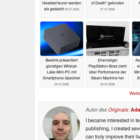
Headset teurer werden
of Death" gefunden
als gedacht
25.07.2026
07.07.2026
Beelink präsentiert
Ehemaliger
As
günstigen Wildcat-
PlayStation-Boss zieht
v
Lake-Mini-PC mit
über Performance der
Min
Smartphone-Speicher
Steam Machine her
X
04.07.2026
04.07.2026
Weite
Autor des
Originals
:
Ada
I became interested in t
publishing, I created s
can truly improve their 