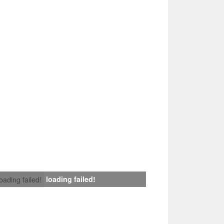
loading failed!
loading failed!