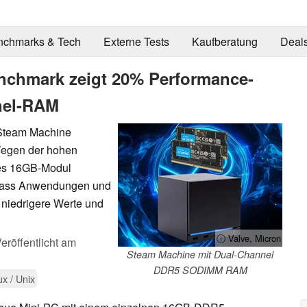
nchmarks & Tech
Externe Tests
Kaufberatung
Deal
nchmark zeigt 20% Performance-
nel-RAM
r Steam Machine
 Wegen der hohen
nes 16GB-Modul
 dass Anwendungen und
 niedrigere Werte und
ⓘ Valve, Micron
eröffentlicht am
Steam Machine mit Dual-Channel
DDR5 SODIMM RAM
ux / Unix