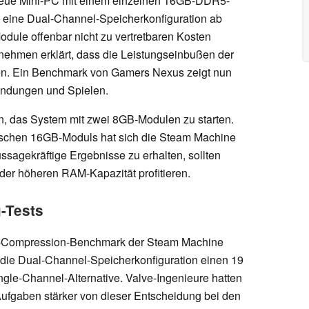
r neue Mini-PC mit einem einzelnen 16GB-DDR5-
t eine Dual-Channel-Speicherkonfiguration ab
ule offenbar nicht zu vertretbaren Kosten
nehmen erklärt, dass die Leistungseinbußen der
en. Ein Benchmark von Gamers Nexus zeigt nun
endungen und Spielen.
en, das System mit zwei 8GB-Modulen zu starten.
ischen 16GB-Moduls hat sich die Steam Machine
ssagekräftige Ergebnisse zu erhalten, sollten
der höheren RAM-Kapazität profitieren.
-Tests
Zip-Compression-Benchmark der Steam Machine
t die Dual-Channel-Speicherkonfiguration einen 19
ingle-Channel-Alternative. Valve-Ingenieure hatten
Aufgaben stärker von dieser Entscheidung bei den