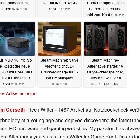
fast unmöglich zu
13900HK und 32GB
E‑Ink‑Frontpanel zum
finden
RAM
Selbermachen und
07.07.2026
07.07.2026
bald zum Kauf
05.07.2026
us NUC 16 Pro: So
Steam Machine: Valve
Steam Machine-
iel kostet der neue
veröffentlicht 3D-
Alternative startet: 16
i-PC mit Core Ultra
Drucker-Vorlage für E-
GByte-Videospeicher,
9 378H und 32GB
Ink-Frontdisplay
Ryzen 9, WiFi 7 für
RAM
unter 1.000 Euro
03.07.2026
03.07.2026
02.07.2026
re Artikel anzeigen
m Corsetti
- Tech Writer
- 1467 Artikel auf Notebookcheck veröf
echnology at a young age and enjoyed discovering the latest inn
everal PC hardware and gaming websites. My passion has always
lives. After many years as a Tech Writer for Game Rant, I'm anx