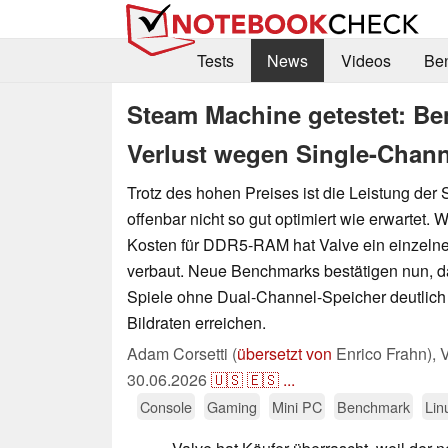
Tests
News
Videos
Be
Steam Machine getestet: Be
Verlust wegen Single-Chan
Trotz des hohen Preises ist die Leistung de
offenbar nicht so gut optimiert wie erwartet.
Kosten für DDR5-RAM hat Valve ein einzel
verbaut. Neue Benchmarks bestätigen nun,
Spiele ohne Dual-Channel-Speicher deutlich
Bildraten erreichen.
Adam Corsetti (
übersetzt von
Enrico Frahn),
V
30.06.2026
🇺🇸
🇪🇸
...
Console
Gaming
Mini PC
Benchmark
Lin