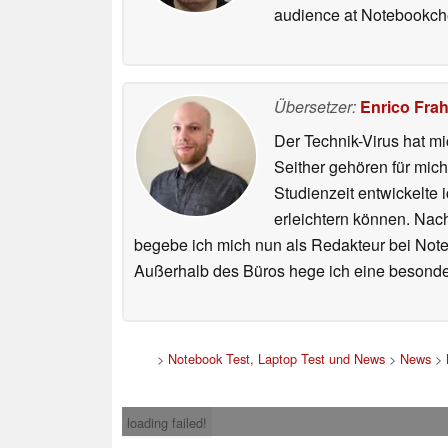
audience at Notebookch
Übersetzer:
Enrico Fra
Der Technik-Virus hat mi
Seither gehören für mic
Studienzeit entwickelte 
erleichtern können. Nac
begebe ich mich nun als Redakteur bei Not
Außerhalb des Büros hege ich eine besonder
>
Notebook Test, Laptop Test und News
>
News
>
loading failed!