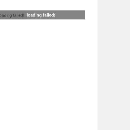
loading failed!
loading failed!