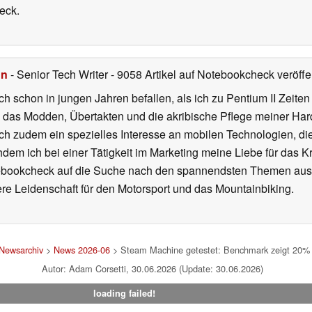
eck.
hn
- Senior Tech Writer
- 9058 Artikel auf Notebookcheck veröffen
ch schon in jungen Jahren befallen, als ich zu Pentium II Zeite
h das Modden, Übertakten und die akribische Pflege meiner Ha
ich zudem ein spezielles Interesse an mobilen Technologien, di
hdem ich bei einer Tätigkeit im Marketing meine Liebe für das 
ebookcheck auf die Suche nach den spannendsten Themen aus d
e Leidenschaft für den Motorsport und das Mountainbiking.
Newsarchiv
>
News 2026-06
> Steam Machine getestet: Benchmark zeigt 20%
Autor: Adam Corsetti, 30.06.2026 (Update: 30.06.2026)
loading failed!