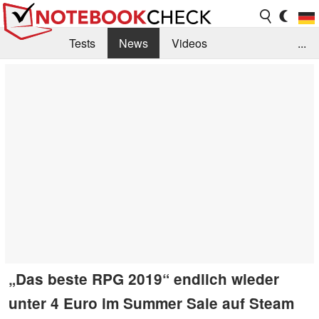
Tests
News
Videos
...
Benchmarks & Tech
Externe Tests
Kaufberatung
Deals
Suche
Jobs
Forum
„Das beste RPG 2019“ endlich wieder
unter 4 Euro im Summer Sale auf Steam