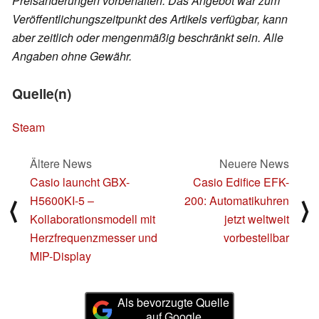
Preisänderungen vorbehalten. Das Angebot war zum
Veröffentlichungszeitpunkt des Artikels verfügbar, kann
aber zeitlich oder mengenmäßig beschränkt sein. Alle
Angaben ohne Gewähr.
Quelle(n)
Steam
Ältere News
Neuere News
Casio launcht GBX-
Casio Edifice EFK-
H5600KI-5 –
200: Automatikuhren
⟨
⟩
Kollaborationsmodell mit
jetzt weltweit
Herzfrequenzmesser und
vorbestellbar
MIP-Display
Als bevorzugte Quelle
auf Google