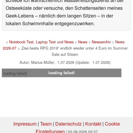
die mir wirklich am Herzen liegen – neben Gaming auch
gerne über E-Mobilität, Fotovoltaik oder innovative
Gadgets. Wenn ich gerade nicht am Rechner sitze,
schiebe ich wahrscheinlich Wasserrettungsdienst an der
Ostseeküste oder versuche, den Schattenseiten meines
Geek-Lebens – nämlich dem langen Sitzen – in der
lokalen Schwimmhalle entgegenzuwirken.
>
Notebook Test, Laptop Test und News
>
News
>
Newsarchiv
>
News
2026-07
> „Das beste RPG 2019“ endlich wieder unter 4 Euro im Summer
Sale auf Steam
Autor: Marius Müller, 1.07.2026 (Update: 1.07.2026)
loading failed!
loading failed!