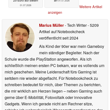
Anno zu gemütlich?
PlayStation Plus noch
Endzeit-City-Builder
teurer: Sony deutet
kostet aktuell 2,50 statt
weitere Preiserhöhung
25 Euro auf Steam
an
01.07.2026
01.07.2026
Weitere Artikel
anzeigen
Marius Müller
- Tech Writer
- 5209
Artikel auf Notebookcheck
veröffentlicht
seit 2024
Als Kind der 90er war mein Gameboy
mein ständiger Begleiter. Nach der
Schule wurde die PlayStation angeworfen. Als ich
schließlich meinen ersten PC bekam, war es vollends um
mich geschehen. Meine Leidenschaft fürs Gaming ist
seitdem nie wieder abgeflacht. Für Notebookcheck zu
schreiben bedeutet für mich, über Themen zu berichten,