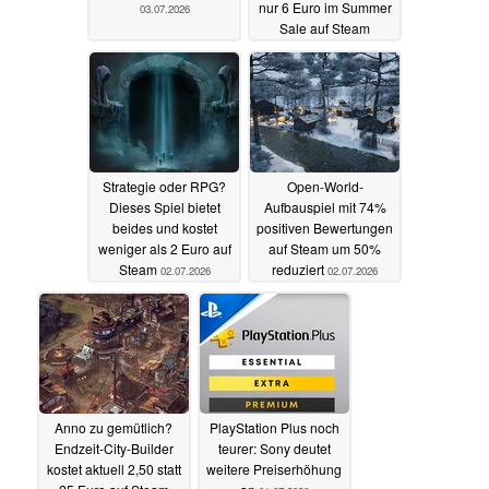
Open-World-Spiel mit
„Kriegstaktik für
japanischer Folklore
Experten“: Dieses
jetzt 6 statt 60 Euro
Strategiespiel kostet
nur 6 Euro im Summer
03.07.2026
Sale auf Steam
02.07.2026
Strategie oder RPG?
Open-World-
Dieses Spiel bietet
Aufbauspiel mit 74%
beides und kostet
positiven Bewertungen
weniger als 2 Euro auf
auf Steam um 50%
Steam
reduziert
02.07.2026
02.07.2026