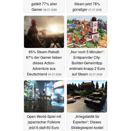
60% reduziert auf
95% positive Reviews:
Steam: Dieses Open-
Dieses Open-World-
World-Survival-Spiel
Survival-Spiel ist auf
gefällt 77% aller
Steam jetzt 78%
Gamer
günstiger
08.07.2026
07.07.2026
65% Steam-Rabatt:
„Nur noch 5 Minuten“:
87% der Gamer lieben
Entspannter City-
dieses Action-
Builder-Geheimtipp
Adventure aus
erstmals knapp 2 Euro
Deutschland
auf Steam
04.07.2026
03.07.2026