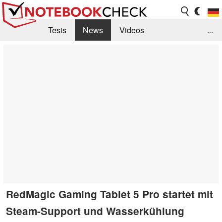
Tests
News
Videos
...
Benchmarks & Tech
Externe Tests
Kaufberatung
Deals
Suche
Jobs
Forum
RedMagic Gaming Tablet 5 Pro startet mit
Steam-Support und Wasserkühlung