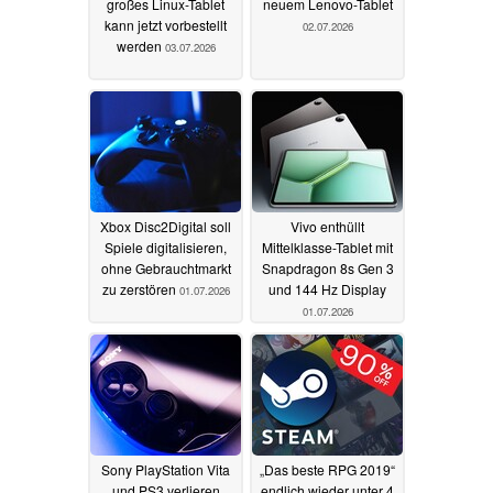
großes Linux-Tablet
neuem Lenovo-Tablet
kann jetzt vorbestellt
02.07.2026
werden
03.07.2026
Xbox Disc2Digital soll
Vivo enthüllt
Spiele digitalisieren,
Mittelklasse-Tablet mit
ohne Gebrauchtmarkt
Snapdragon 8s Gen 3
zu zerstören
und 144 Hz Display
01.07.2026
01.07.2026
Sony PlayStation Vita
„Das beste RPG 2019“
und PS3 verlieren
endlich wieder unter 4