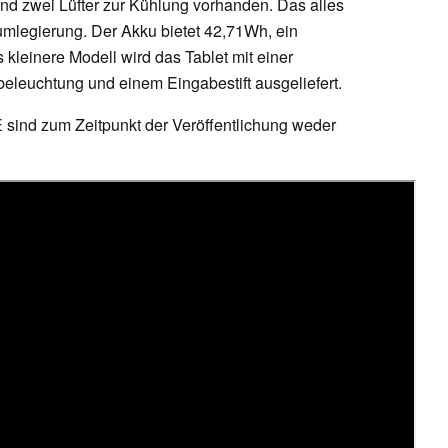
und zwei Lüfter zur Kühlung vorhanden. Das alles
mlegierung. Der Akku bietet 42,71Wh, ein
s kleinere Modell wird das Tablet mit einer
eleuchtung und einem Eingabestift ausgeliefert.
E sind zum Zeitpunkt der Veröffentlichung weder