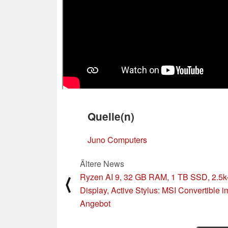
Quelle(n)
Juno Computers
Ältere News
Ryzen AI 9, 32 GB RAM, 1 TB SSD, 2.5k
⟨
Display, Active Stylus: MSI Convertible i
Angebot