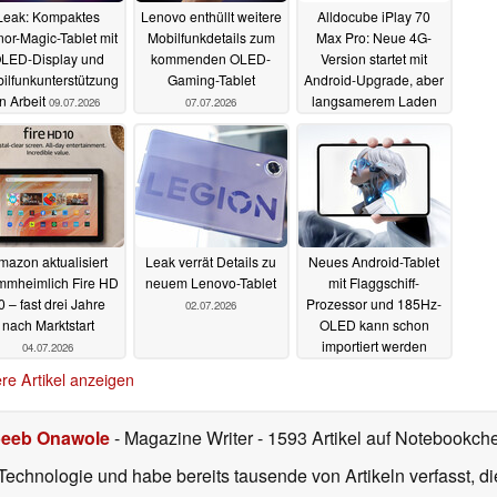
Leak: Kompaktes
Lenovo enthüllt weitere
Alldocube iPlay 70
or-Magic-Tablet mit
Mobilfunkdetails zum
Max Pro: Neue 4G-
LED-Display und
kommenden OLED-
Version startet mit
ilfunkunterstützung
Gaming-Tablet
Android-Upgrade, aber
in Arbeit
langsamerem Laden
09.07.2026
07.07.2026
06.07.2026
mazon aktualisiert
Leak verrät Details zu
Neues Android-Tablet
mmheimlich Fire HD
neuem Lenovo-Tablet
mit Flaggschiff-
0 – fast drei Jahre
Prozessor und 185Hz-
02.07.2026
nach Marktstart
OLED kann schon
importiert werden
04.07.2026
30.06.2026
re Artikel anzeigen
eeb Onawole
- Magazine Writer
- 1593 Artikel auf Notebookche
Technologie und habe bereits tausende von Artikeln verfasst, d