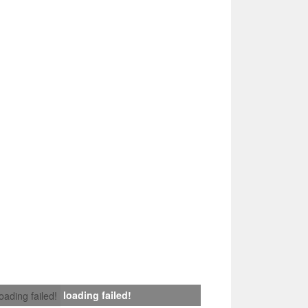
loading failed!
loading failed!