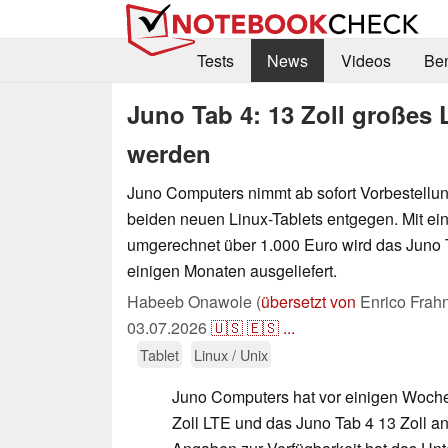
Tests
News
Videos
Be
Juno Tab 4: 13 Zoll großes L
werden
Juno Computers nimmt ab sofort Vorbestellun
beiden neuen Linux-Tablets entgegen. Mit ei
umgerechnet über 1.000 Euro wird das Juno Ta
einigen Monaten ausgeliefert.
Habeeb Onawole (
übersetzt von
Enrico Frah
03.07.2026
🇺🇸
🇪🇸
...
Tablet
Linux / Unix
Juno Computers hat vor einigen Woche
Zoll LTE und das Juno Tab 4 13 Zoll a