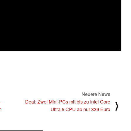
Neuere News
-
Deal: Zwei Mini-PCs mit bis zu Intel Core
⟩
m
Ultra 5 CPU ab nur 339 Euro