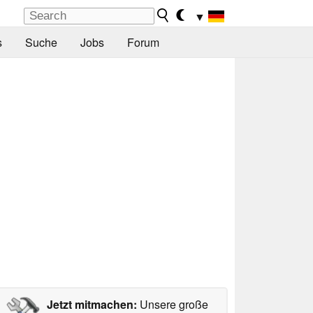
▼
s
Suche
Jobs
Forum
Jetzt mitmachen:
Unsere große