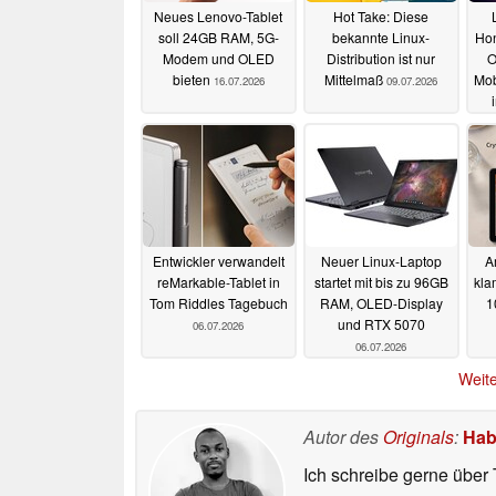
Neues Lenovo-Tablet
Hot Take: Diese
soll 24GB RAM, 5G-
bekannte Linux-
Hon
Modem und OLED
Distribution ist nur
O
bieten
Mittelmaß
Mob
16.07.2026
09.07.2026
Entwickler verwandelt
Neuer Linux-Laptop
A
reMarkable-Tablet in
startet mit bis zu 96GB
kla
Tom Riddles Tagebuch
RAM, OLED-Display
1
und RTX 5070
06.07.2026
06.07.2026
Weite
Autor des
Originals
:
Hab
Ich schreibe gerne über 