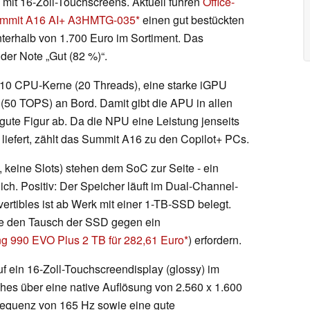
 mit 16-Zoll-Touchscreens. Aktuell führen
Office-
mmit A16 AI+ A3HMTG-035
einen gut bestückten
nterhalb von 1.700 Euro im Sortiment. Das
 der Note „Gut (82 %)“.
at 10 CPU-Kerne (20 Threads), eine starke iGPU
(50 TOPS) an Bord. Damit gibt die APU in allen
te Figur ab. Da die NPU eine Leistung jenseits
liefert, zählt das Summit A16 zu den Copilot+ PCs.
eine Slots) stehen dem SoC zur Seite - ein
ch. Positiv: Der Speicher läuft im Dual-Channel-
rtibles ist ab Werk mit einer 1-TB-SSD belegt.
de den Tausch der SSD gegen ein
 990 EVO Plus 2 TB für 282,61 Euro
) erfordern.
uf ein 16-Zoll-Touchscreendisplay (glossy) im
ches über eine native Auflösung von 2.560 x 1.600
requenz von 165 Hz sowie eine gute