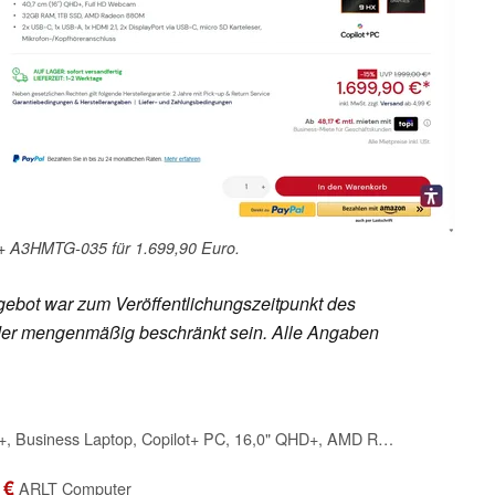
 A3HMTG-035 für 1.699,90 Euro.
ebot war zum Veröffentlichungszeitpunkt des
h oder mengenmäßig beschränkt sein. Alle Angaben
MSI Summit A16 AI+, Business Laptop, Copilot+ PC, 16,0" QHD+, AMD Ryzen AI 9 365 Prozessor, 32 GB LPDDR5X-7500 RAM, 1 TB, AMD Radeon 880M, Windows 11 Pro, QWERTZ Tastatur, A3HMTG-035
 €
ARLT Computer