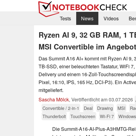
Tests
News
Videos
Be
Ryzen AI 9, 32 GB RAM, 1 TB
MSI Convertible im Angebo
Das Summit A16 AI+ kommt mit Ryzen AI 9, 
TB-SSD, einer beleuchteten Tastatur, WiFi 7
Delivery und einem 16-Zoll-Touchscreendispl
Pixel, 16:10, IPS, 165 Hz, DCI-P3). Ein Activ
mitgeliefert.
Sascha Mölck
,
Veröffentlicht am
03.07.2026
Convertible / 2-in-1
Deal
Drawing
MSI
Ra
Thunderbolt
Touchscreen
Wi-Fi 7
Windows
Die Summit-A16-AI-Plus-A3HMTG-Reihe