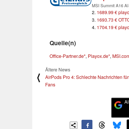
2.
1689.99 € play
3.
1693.73 € OTTO
4.
1704.19 € playo
Quelle(n)
Office-Partner.de
,
Playox.de
,
MSI.co
Ältere News
⟨
AirPods Pro 4: Schlechte Nachrichten für
Fans
Al