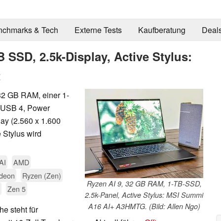
nchmarks & Tech
Externe Tests
Kaufberatung
Deal
 SSD, 2.5k-Display, Active Stylus:
t
32 GB RAM, einer 1-
, USB 4, Power
ay (2.560 x 1.600
e Stylus wird
AI
AMD
deon
Ryzen (Zen)
Ryzen AI 9, 32 GB RAM, 1-TB-SSD,
Zen 5
2.5k-Panel, Active Stylus: MSI Summi
A16 AI+ A3HMTG. (Bild: Allen Ngo)
 steht für