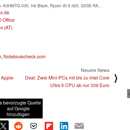
MSI Summit A16 AI+ A3HMTG-035, Ink Black, Ryzen AI 9 365, 32GB RAM, 1TB SSD, DE (00159K-035)
ox.de
 Office
x (AT)
m
,
Notebookcheck.com
Neuere News
⟩
 Apple-
Deal: Zwei Mini-PCs mit bis zu Intel Core
Ultra 5 CPU ab nur 339 Euro
s bevorzugte Quelle
auf Google
hinzufügen