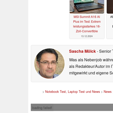
MSI Summit A16 AI
A
Plus im Test: Extrem
leistungsstarkes 16-
Zoll-Convertible
13.12.2024
Sascha Mölck
- Senior 
Was als Nebenjob währen
als Redakteur/Autor im I
mitgewirkt und eigene Sc
>
Notebook Test, Laptop Test und News
>
News
loading failed!