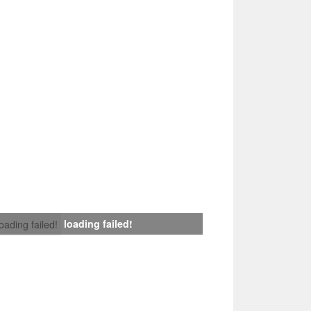
loading failed!
loading failed!