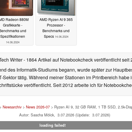
MD Radeon 880M
AMD Ryzen AI 9 365
Grafikkarte -
Prozessor -
Benchmarks und
Benchmarks und
Spezifikationen
Specs
14.06.2024
14.06.2024
Tech Writer
- 1864 Artikel auf Notebookcheck veröffentlicht
seit
d des Informatik-Studiums begann, wurde später zur Hauptbesc
T-Sektor tätig. Während meiner Stationen im Printbereich habe i
hriftstücke veröffentlicht. Seit 2012 arbeite ich für Notebookche
>
Newsarchiv
>
News 2026-07
> Ryzen AI 9, 32 GB RAM, 1 TB SSD, 2.5k-Displ
Autor: Sascha Mölck, 3.07.2026 (Update: 3.07.2026)
loading failed!