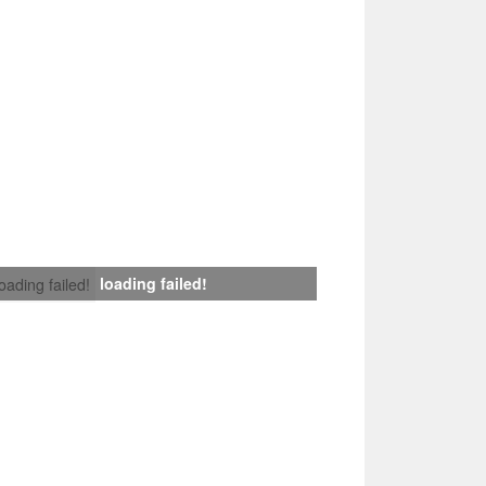
loading failed!
loading failed!