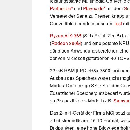
leistungsstarke Multimedia-Convertible
Partner.de
und
Playox.de
mit dem
Su
Vertreter der Serie zu Preisen knapp u
Convertible beendete unseren
Test
mit
Ryzen AI 9 365
(Strix Point, Zen 5) h
(
Radeon 880M
) und eine potente NPU 
gängigen Anwendungsbereichen eine gu
der von Microsoft geforderten 40 TOPS 
32 GB RAM (LPDDR5x-7500, onboard, k
Ausbau des Speichers wäre nicht mögli
Modus. Der einzige SSD-Slot des Conve
Zusätzlicher Speicherplatzbedarf wür
großkapazitiveres Modell (z.B.
Samsung
Das 2-in-1-Gerät der Firma MSI setzt a
arbeitsfreundlichen 16:10-Format, wel
Bildpunkten, eine hohe Bildwiederholf