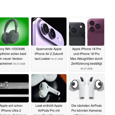
ony WH-1000XM6
Spannende Apple
Apple iPhone 18 Pro
pfhörer sollen bald
iPhone Air 2 Zukunft
und iPhone 18 Pro
in neuer Version
laut Leaker
Max Akkugrößen durch
04.07.2026
rscheinen
Zertifizierung bestätigt
05.07.2026
04.07.2026
Apple soll schon
Leak enthüllt Apple
Die nächsten AirPods
iPhone Ultra 2
AirPods Pro mit
Pro könnten Kameras