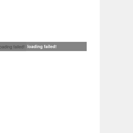
loading failed!
loading failed!