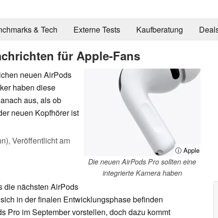
nchmarks & Tech
Externe Tests
Kaufberatung
Deal
achrichten für Apple-Fans
lichen neuen AirPods
ker haben diese
danach aus, als ob
der neuen Kopfhörer ist
hn),
Veröffentlicht am
ⓘ Apple
Die neuen AirPods Pro sollten eine
integrierte Kamera haben
ss die nächsten AirPods
 sich in der finalen Entwicklungsphase befinden
ods Pro im September vorstellen, doch dazu kommt