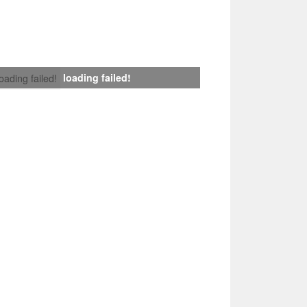
loading failed!
loading failed!