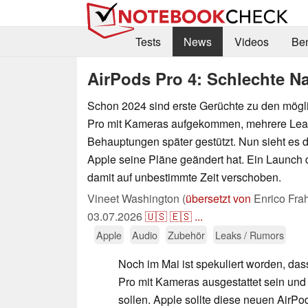
Tests
News
Videos
Be
AirPods Pro 4: Schlechte N
Schon 2024 sind erste Gerüchte zu den mög
Pro mit Kameras aufgekommen, mehrere Lea
Behauptungen später gestützt. Nun sieht es 
Apple seine Pläne geändert hat. Ein Launch 
damit auf unbestimmte Zeit verschoben.
Vineet Washington (
übersetzt von
Enrico Fra
03.07.2026
🇺🇸
🇪🇸
...
Apple
Audio
Zubehör
Leaks / Rumors
Noch im Mai ist spekuliert worden, da
Pro mit Kameras ausgestattet sein und
sollen. Apple sollte diese neuen AirP