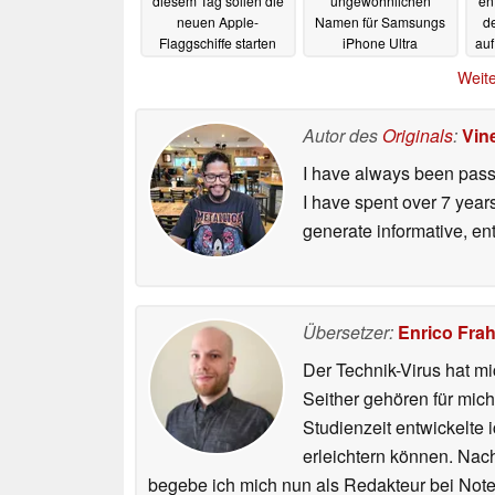
diesem Tag sollen die
ungewöhnlichen
en
neuen Apple-
Namen für Samsungs
de
Flaggschiffe starten
iPhone Ultra
auf
Konkurrenten
29.06.2026
28.06.2026
Weite
Autor des
Originals
:
Vin
I have always been passi
I have spent over 7 year
generate informative, ent
Übersetzer:
Enrico Fra
Der Technik-Virus hat mi
Seither gehören für mic
Studienzeit entwickelte 
erleichtern können. Nac
begebe ich mich nun als Redakteur bei Not