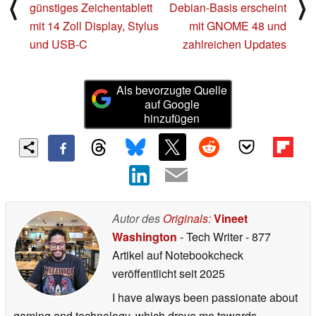
⟨
⟩
günstiges Zeichentablett
Debian-Basis erscheint
mit 14 Zoll Display, Stylus
mit GNOME 48 und
und USB-C
zahlreichen Updates
Als bevorzugte Quelle
auf Google
hinzufügen
Autor des
Originals
:
Vineet
Washington
- Tech Writer
- 877
Artikel auf Notebookcheck
veröffentlicht
seit 2025
I have always been passionate about
gaming and technology, which drove me towards