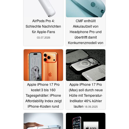
AirPods Pro 4:
CMF enthüllt
Schlechte Nachrichten
Akkulaufzeit von
für Apple-Fans
Headphone Pro und
übertrifft damit
03.07.2026
Konkurrenzmodell von
Nothing
28.09.2025
Apple iPhone 17 Pro
Apple iPhone 17 Pro
kostet 3 bis 160
(Max) soll durch neue
Tagesgehälter: iPhone
Hülle mit Temperatur-
Affordability Index zeigt
Indikator 46% kühler
iPhone-Kosten rund
laufen
18.09.2025
um den Globus
18.09.2025