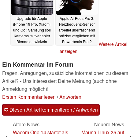
Upgrade für Apple
Apple AirPods Pro 3:
iPhone 19 Pro, Xiaomi
Herzfrequenz-Sensor
und Co.: Samsung soll
arbeitet überraschend
Kameras mit variabler
präzise verglichen mit
Blende entwickeln
Powerbeats Pro 2
Weitere Artikel
17.09.2025
16.09.2025
anzeigen
Ein Kommentar im Forum
Fragen, Anregungen, zusätzliche Informationen zu diesem
Artikel? - Uns interessiert Deine Meinung (auch ohne
Anmeldung möglich)!
Ersten Kommentar lesen
/
Antworten
Diesen Artikel kommentieren / Antworten
Ältere News
Neuere News
Wacom One 14 startet als
Mauna Linux 25 auf