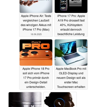
Apple iPhone Air: Tests
iPhone 17 Pro: Apple
vergleichen Laufzeit
A19 Pro drosselt fast
des winzigen Akkus mit
40%, Kühlsystem
iPhone 17 Pro (Max)
erlaubt dennoch
beachtliche Leistung
18.09.2025
18.09.2025
Apple iPhone 18 Pro
Apple MacBook Pro mit
soll sich vom iPhone
OLED-Display und
17 Pro primär durch
neuem Design soll als
ein Design-Detail
erster Mac
unterscheiden.
Touchscreen erhalten
Display-Upgrades
17.09.2025
verschoben
17.09.2025