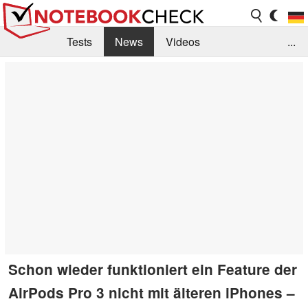
Tests
News
Videos
...
Benchmarks & Tech
Externe Tests
Kaufberatung
Deals
Suche
Jobs
Forum
Schon wieder funktioniert ein Feature der
AirPods Pro 3 nicht mit älteren iPhones –