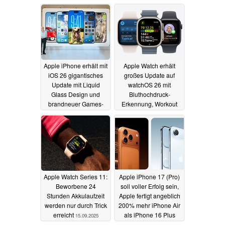
16.09.2025
Apple iPhone erhält mit
Apple Watch erhält
iOS 26 gigantisches
großes Update auf
Update mit Liquid
watchOS 26 mit
Glass Design und
Bluthochdruck-
brandneuer Games-
Erkennung, Workout
App
Buddy und Co.
15.09.2025
15.09.2025
Apple Watch Series 11:
Apple iPhone 17 (Pro)
Beworbene 24
soll voller Erfolg sein,
Stunden Akkulaufzeit
Apple fertigt angeblich
werden nur durch Trick
200% mehr iPhone Air
erreicht
als iPhone 16 Plus
15.09.2025
15.09.2025