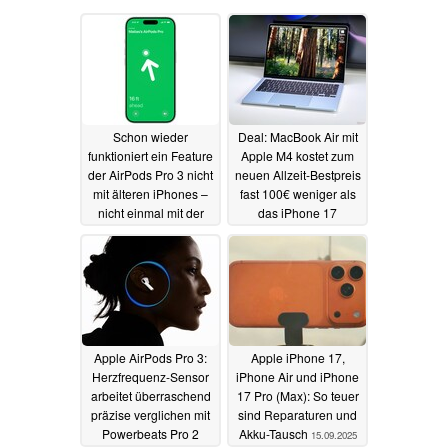
Schon wieder
Deal: MacBook Air mit
funktioniert ein Feature
Apple M4 kostet zum
der AirPods Pro 3 nicht
neuen Allzeit-Bestpreis
mit älteren iPhones –
fast 100€ weniger als
nicht einmal mit der
das iPhone 17
iPhone-16-Reihe
Basismodell
16.09.2025
17.09.2025
Apple AirPods Pro 3:
Apple iPhone 17,
Herzfrequenz-Sensor
iPhone Air und iPhone
arbeitet überraschend
17 Pro (Max): So teuer
präzise verglichen mit
sind Reparaturen und
Powerbeats Pro 2
Akku-Tausch
15.09.2025