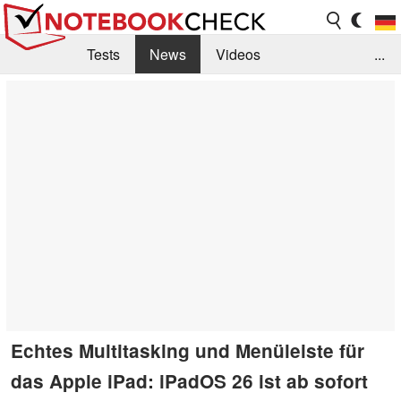
Tests
News
Videos
...
Benchmarks & Tech
Externe Tests
Kaufberatung
Deals
Suche
Jobs
Forum
Echtes Multitasking und Menüleiste für
das Apple iPad: iPadOS 26 ist ab sofort