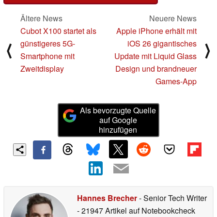
Ältere News
Neuere News
Cubot X100 startet als
Apple iPhone erhält mit
günstigeres 5G-
iOS 26 gigantisches
⟨
⟩
Smartphone mit
Update mit Liquid Glass
Zweitdisplay
Design und brandneuer
Games-App
Als bevorzugte Quelle
auf Google
hinzufügen
Hannes Brecher
- Senior Tech Writer
- 21947 Artikel auf Notebookcheck