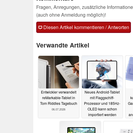
Fragen, Anregungen, zusätzliche Informatione
(auch ohne Anmeldung möglich)!
Diesen Artikel kommentieren / Antworten
Verwandte Artikel
Entwickler verwandelt
Neues Android-Tablet
reMarkable-Tablet in
mit Flaggschiff-
k
Tom Riddles Tagebuch
Prozessor und 185Hz-
Gam
OLED kann schon
06.07.2026
importiert werden
an
30.06.2026