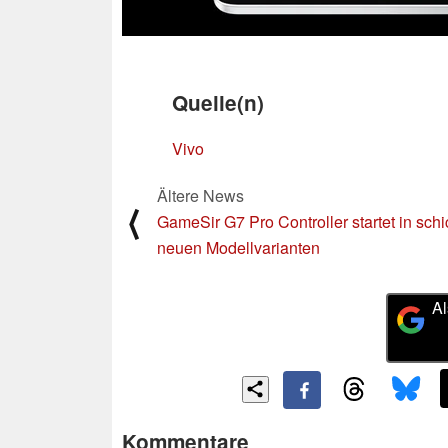
Quelle(n)
Vivo
Ältere News
⟨
GameSir G7 Pro Controller startet in sch
neuen Modellvarianten
Al
Kommentare