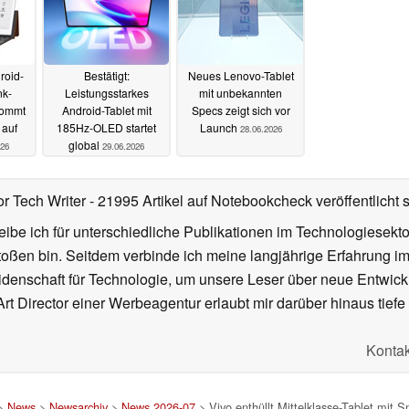
roid-
Bestätigt:
Neues Lenovo-Tablet
nk-
Leistungsstarkes
mit unbekannten
kommt
Android-Tablet mit
Specs zeigt sich vor
auf
185Hz-OLED startet
Launch
28.06.2026
global
026
29.06.2026
or Tech Writer
- 21995 Artikel auf Notebookcheck veröffentlicht
s
ibe ich für unterschiedliche Publikationen im Technologiesekt
oßen bin. Seitdem verbinde ich meine langjährige Erfahrung 
denschaft für Technologie, um unsere Leser über neue Entwick
rt Director einer Werbeagentur erlaubt mir darüber hinaus tiefe 
Kontak
>
News
>
Newsarchiv
>
News 2026-07
> Vivo enthüllt Mittelklasse-Tablet mit