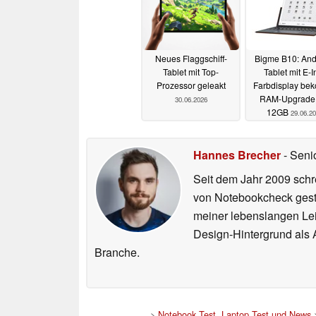
Neues Flaggschiff-
Bigme B10: And
Tablet mit Top-
Tablet mit E-I
Prozessor geleakt
Farbdisplay be
RAM-Upgrade 
30.06.2026
12GB
29.06.2
Hannes Brecher
- Seni
Seit dem Jahr 2009 schre
von Notebookcheck gest
meiner lebenslangen Lei
Design-Hintergrund als A
Branche.
>
Notebook Test, Laptop Test und News