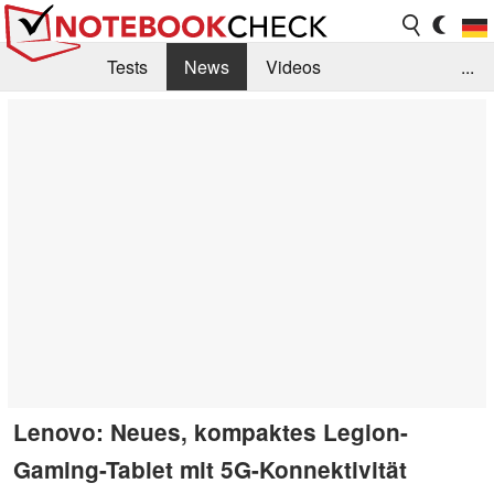
Tests
News
Videos
...
Benchmarks & Tech
Externe Tests
Kaufberatung
Deals
Suche
Jobs
Forum
Lenovo: Neues, kompaktes Legion-
Gaming-Tablet mit 5G-Konnektivität