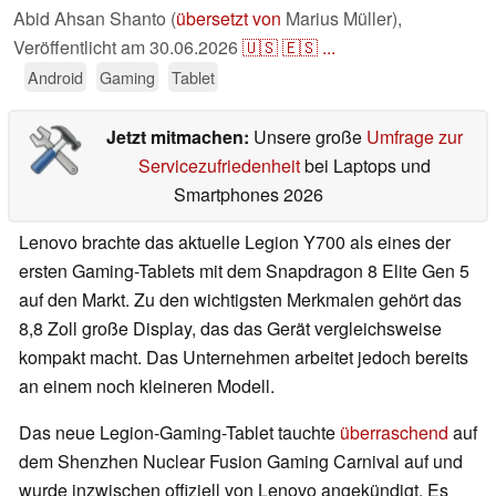
Abid Ahsan Shanto (
übersetzt von
Marius Müller),
Veröffentlicht am
30.06.2026
🇺🇸
🇪🇸
...
Android
Gaming
Tablet
Jetzt mitmachen:
Unsere große
Umfrage zur
Servicezufriedenheit
bei Laptops und
Smartphones 2026
Lenovo brachte das aktuelle Legion Y700 als eines der
ersten Gaming-Tablets mit dem Snapdragon 8 Elite Gen 5
auf den Markt. Zu den wichtigsten Merkmalen gehört das
8,8 Zoll große Display, das das Gerät vergleichsweise
kompakt macht. Das Unternehmen arbeitet jedoch bereits
an einem noch kleineren Modell.
Das neue Legion-Gaming-Tablet tauchte
überraschend
auf
dem Shenzhen Nuclear Fusion Gaming Carnival auf und
wurde inzwischen offiziell von Lenovo angekündigt. Es