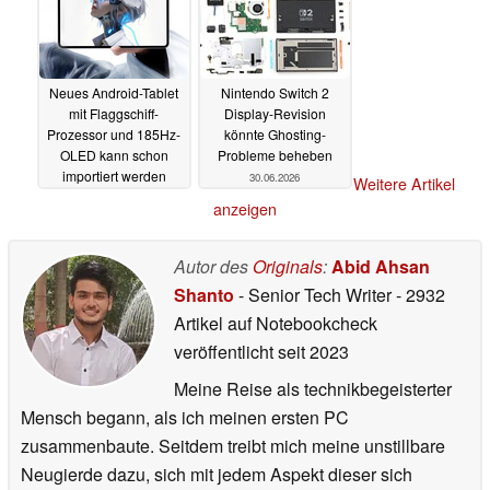
Neues Android-Tablet
Nintendo Switch 2
mit Flaggschiff-
Display-Revision
Prozessor und 185Hz-
könnte Ghosting-
OLED kann schon
Probleme beheben
importiert werden
30.06.2026
Weitere Artikel
30.06.2026
anzeigen
Autor des
Originals
:
Abid Ahsan
Shanto
- Senior Tech Writer
- 2932
Artikel auf Notebookcheck
veröffentlicht
seit 2023
Meine Reise als technikbegeisterter
Mensch begann, als ich meinen ersten PC
zusammenbaute. Seitdem treibt mich meine unstillbare
Neugierde dazu, sich mit jedem Aspekt dieser sich