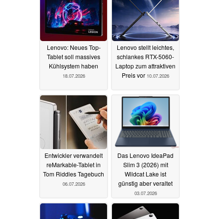
Lenovo: Neues Top-
Lenovo stellt leichtes,
Tablet soll massives
schlankes RTX-5060-
Kühlsystem haben
Laptop zum attraktiven
Preis vor
18.07.2026
10.07.2026
Entwickler verwandelt
Das Lenovo IdeaPad
reMarkable-Tablet in
Slim 3 (2026) mit
Tom Riddles Tagebuch
Wildcat Lake ist
günstig aber veraltet
06.07.2026
03.07.2026