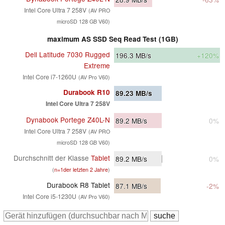
Intel Core Ultra 7 258V
(AV PRO
microSD 128 GB V60)
maximum AS SSD Seq Read Test (1GB)
Dell Latitude 7030 Rugged
196.3
MB/s
+120%
Extreme
Intel Core i7-1260U
(AV Pro V60)
Durabook R10
89.23
MB/s
Intel Core Ultra 7 258V
Dynabook Portege Z40L-N
89.2
MB/s
0%
Intel Core Ultra 7 258V
(AV PRO
microSD 128 GB V60)
Durchschnitt der Klasse
Tablet
89.2
MB/s
0%
(
n=1der letzten 2 Jahre
)
Durabook R8 Tablet
87.1
MB/s
-2%
Intel Core i5-1230U
(AV Pro V60)