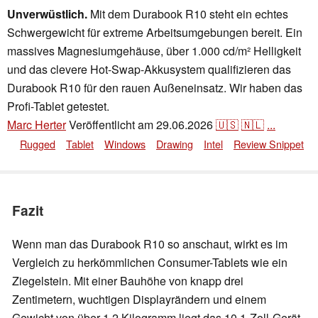
Unverwüstlich.
Mit dem Durabook R10 steht ein echtes
Schwergewicht für extreme Arbeitsumgebungen bereit. Ein
massives Magnesiumgehäuse, über 1.000 cd/m² Helligkeit
und das clevere Hot-Swap-Akkusystem qualifizieren das
Durabook R10 für den rauen Außeneinsatz. Wir haben das
Profi-Tablet getestet.
Marc Herter
Veröffentlicht am
29.06.2026
🇺🇸
🇳🇱
...
Rugged
Tablet
Windows
Drawing
Intel
Review Snippet
Fazit
Wenn man das Durabook R10 so anschaut, wirkt es im
Vergleich zu herkömmlichen Consumer-Tablets wie ein
Ziegelstein. Mit einer Bauhöhe von knapp drei
Zentimetern, wuchtigen Displayrändern und einem
Gewicht von über 1,2 Kilogramm liegt das 10,1-Zoll-Gerät