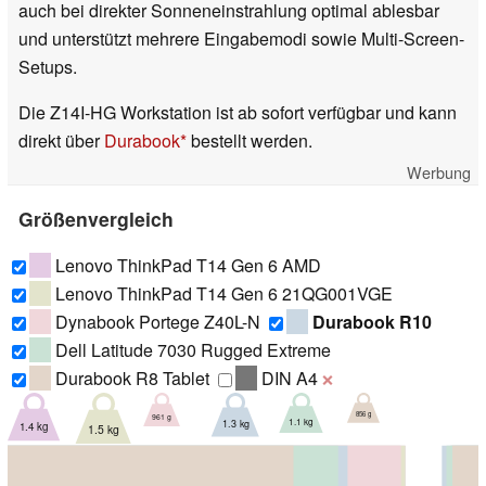
auch bei direkter Sonneneinstrahlung optimal ablesbar
und unterstützt mehrere Eingabemodi sowie Multi-Screen-
Setups.
Die Z14I-HG Workstation ist ab sofort verfügbar und kann
direkt über
Durabook
bestellt werden.
Werbung
Größenvergleich
Lenovo ThinkPad T14 Gen 6 AMD
Lenovo ThinkPad T14 Gen 6 21QG001VGE
Dynabook Portege Z40L-N
Durabook R10
Dell Latitude 7030 Rugged Extreme
Durabook R8 Tablet
DIN A4
❌
856 g
961 g
1.1 kg
1.3 kg
1.4 kg
1.5 kg