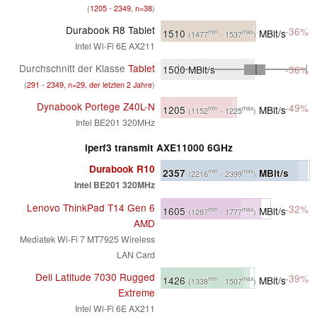
(
1205 - 2349, n=38
)
Durabook R8 Tablet
-36%
1510
MBit/s
min
max
(1477
- 1537
)
Intel Wi-Fi 6E AX211
Durchschnitt der Klasse
Tablet
1500
MBit/s
-36%
(
291 - 2349, n=29, der letzten 2 Jahre
)
Dynabook Portege Z40L-N
-49%
1205
MBit/s
min
max
(1152
- 1225
)
Intel BE201 320MHz
iperf3 transmit AXE11000 6GHz
Durabook R10
2357
MBit/s
min
max
(2216
- 2399
)
Intel BE201 320MHz
Lenovo ThinkPad T14 Gen 6
-32%
1605
MBit/s
min
max
(1287
- 1777
)
AMD
Mediatek Wi-Fi 7 MT7925 Wireless
LAN Card
Dell Latitude 7030 Rugged
-39%
1426
MBit/s
min
max
(1338
- 1507
)
Extreme
Intel Wi-Fi 6E AX211