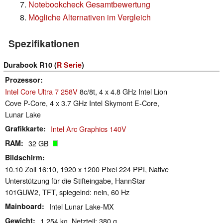
Notebookcheck Gesamtbewertung
Mögliche Alternativen im Vergleich
Spezifikationen
Durabook R10 (
R Serie
)
Prozessor
Intel Core Ultra 7 258V
8c/8t, 4 x 4.8 GHz Intel Lion
Cove P-Core, 4 x 3.7 GHz Intel Skymont E-Core,
Lunar Lake
Grafikkarte
Intel Arc Graphics 140V
RAM
32 GB
Bildschirm
10.10 Zoll 16:10, 1920 x 1200 Pixel 224 PPI, Native
Unterstützung für die Stifteingabe, HannStar
101GUW2, TFT, spiegelnd: nein, 60 Hz
Mainboard
Intel Lunar Lake-MX
Gewicht
1.254 kg, Netzteil: 380 g