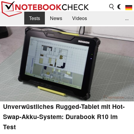
Tests
News
Videos
...
Benchmarks & Tech
Externe Tests
Kaufberatung
Deals
Suche
Jobs
Forum
Unverwüstliches Rugged-Tablet mit Hot-
Swap-Akku-System: Durabook R10 im
Test