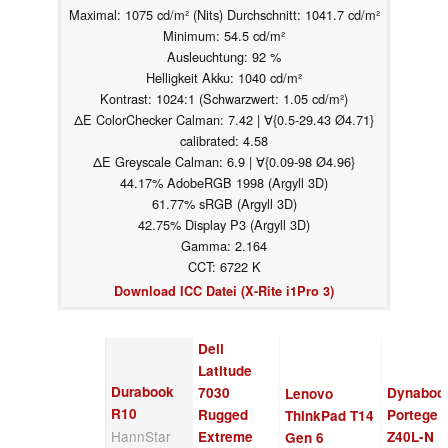
Maximal: 1075 cd/m² (Nits) Durchschnitt: 1041.7 cd/m²
Minimum: 54.5 cd/m²
Ausleuchtung: 92 %
Helligkeit Akku: 1040 cd/m²
Kontrast: 1024:1 (Schwarzwert: 1.05 cd/m²)
ΔE ColorChecker Calman: 7.42 | ∀{0.5-29.43 Ø4.71}
calibrated: 4.58
ΔE Greyscale Calman: 6.9 | ∀{0.09-98 Ø4.96}
44.17% AdobeRGB 1998 (Argyll 3D)
61.77% sRGB (Argyll 3D)
42.75% Display P3 (Argyll 3D)
Gamma: 2.164
CCT: 6722 K
Download ICC Datei (X-Rite i1Pro 3)
Dell
Latitude
Durabook
7030
Dynaboo
Lenovo
R10
Rugged
Portege
ThinkPad T14
HannStar
Extreme
Z40L-N
Gen 6