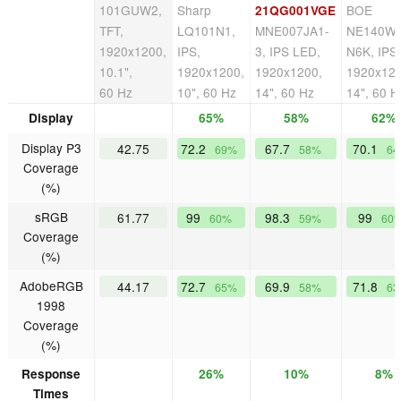
101GUW2,
Sharp
BOE
21QG001VGE
TFT,
LQ101N1,
MNE007JA1-
NE140W
1920x1200,
IPS,
3, IPS LED,
N6K, IPS
10.1",
1920x1200,
1920x1200,
1920x120
60 Hz
10", 60 Hz
14", 60 Hz
14", 60 H
Display
65%
58%
62%
Display P3
42.75
72.2
67.7
70.1
69%
58%
6
Coverage
(%)
sRGB
61.77
99
98.3
99
60%
59%
60
Coverage
(%)
AdobeRGB
44.17
72.7
69.9
71.8
65%
58%
6
1998
Coverage
(%)
Response
26%
10%
8%
Times