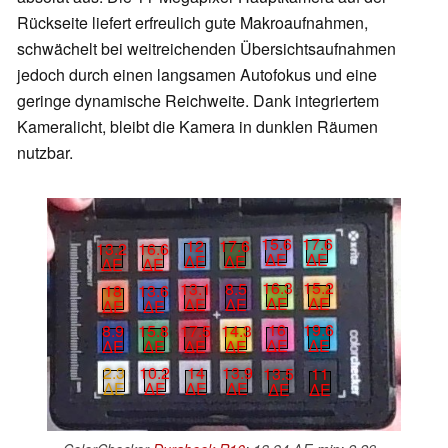
Rückseite liefert erfreulich gute Makroaufnahmen,
schwächelt bei weitreichenden Übersichtsaufnahmen
jedoch durch einen langsamen Autofokus und eine
geringe dynamische Reichweite. Dank integriertem
Kameralicht, bleibt die Kamera in dunklen Räumen
nutzbar.
15.6
17.6
12
17.6
13.2
16.6
∆E
∆E
∆E
∆E
∆E
∆E
16.3
15.2
13.1
8.5
18
13.6
∆E
∆E
∆E
∆E
∆E
∆E
16
19.6
17.5
14.3
8.9
15.8
∆E
∆E
∆E
∆E
∆E
∆E
2.3
10.2
14
13.9
13.5
11
∆E
∆E
∆E
∆E
∆E
∆E