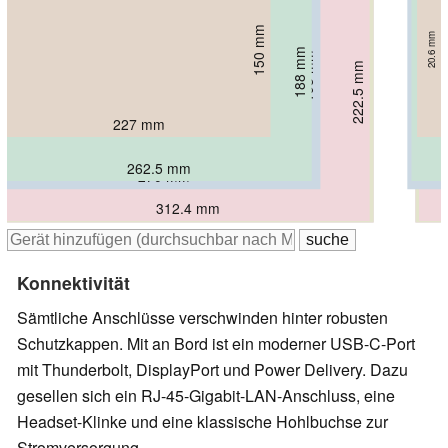
150 mm
20.6 mm
188 mm
195 mm
25.4 mm
222.5 mm
223.7 mm
223.7 mm
29 mm
18.9 mm
22.1 mm
22 mm
227 mm
262.5 mm
270 mm
312.4 mm
315.9 mm
315.9 mm
Konnektivität
Sämtliche Anschlüsse verschwinden hinter robusten
Schutzkappen. Mit an Bord ist ein moderner USB-C-Port
mit Thunderbolt, DisplayPort und Power Delivery. Dazu
gesellen sich ein RJ-45-Gigabit-LAN-Anschluss, eine
Headset-Klinke und eine klassische Hohlbuchse zur
Stromversorgung.