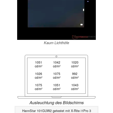
Kaum Lichthöfe
1051
1042
1020
cd/m²
cd/m²
cd/m²
1026
1075
992
cd/m²
cd/m²
cd/m²
1075
1051
1043
cd/m²
cd/m²
cd/m²
Ausleuchtung des Bildschirms
HannStar 101GUW2 getestet mit X-Rite i1Pro 3