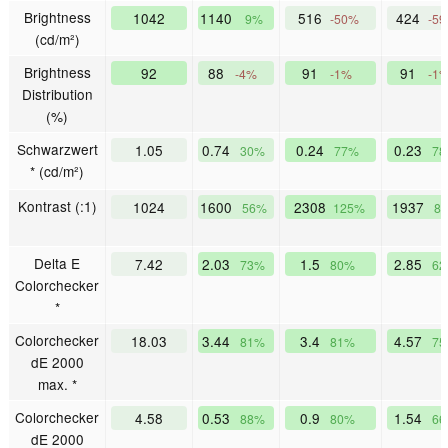
Brightness
1042
1140
516
424
9%
-50%
-5
(cd/m²)
Brightness
92
88
91
91
-4%
-1%
-1
Distribution
(%)
Schwarzwert
1.05
0.74
0.24
0.23
30%
77%
7
* (cd/m²)
Kontrast (:1)
1024
1600
2308
1937
56%
125%
8
Delta E
7.42
2.03
1.5
2.85
73%
80%
6
Colorchecker
*
Colorchecker
18.03
3.44
3.4
4.57
81%
81%
7
dE 2000
max. *
Colorchecker
4.58
0.53
0.9
1.54
88%
80%
6
dE 2000