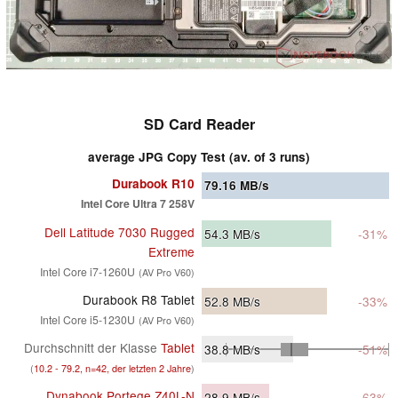
SD Card Reader
average JPG Copy Test (av. of 3 runs)
Durabook R10
79.16
MB/s
Intel Core Ultra 7 258V
Dell Latitude 7030 Rugged
54.3
MB/s
-31%
Extreme
Intel Core i7-1260U
(AV Pro V60)
Durabook R8 Tablet
52.8
MB/s
-33%
Intel Core i5-1230U
(AV Pro V60)
Durchschnitt der Klasse
Tablet
38.8
MB/s
-51%
(
10.2 - 79.2, n=42, der letzten 2 Jahre
)
Dynabook Portege Z40L-N
28.9
MB/s
-63%