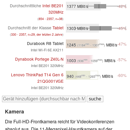
Durchschnittliche
Intel BE201
1377
MBit/s
-42%
320MHz
(
854 - 2357, n=38
)
Durchschnitt der Klasse
Tablet
1303
MBit/s
-45%
(
330 - 2357, n=29, der letzten 2 Jahre
)
Durabook R8 Tablet
-47%
1245
MBit/s
min
max
(1184
- 1307
)
Intel Wi-Fi 6E AX211
Dynabook Portege Z40L-N
-57%
1003
MBit/s
min
max
(936
- 1059
)
Intel BE201 320MHz
Lenovo ThinkPad T14 Gen 6
-60%
940
MBit/s
min
max
(448
- 1265
)
21QG001VGE
Intel BE201 320MHz
Kamera
Die Full-HD-Frontkamera reicht für Videokonferenzen
absolut aus. Die 11-Megapixel-Hauptkamera auf der