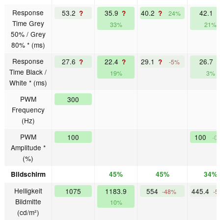
Response
53.2
35.9
40.2
42.1
?
?
?
24%
Time Grey
33%
21%
50% / Grey
80% * (ms)
Response
27.6
22.4
29.1
26.7
?
?
?
-5%
Time Black /
19%
3%
White * (ms)
PWM
300
Frequency
(Hz)
PWM
100
100
-0
Amplitude *
(%)
Bildschirm
45%
45%
34%
Helligkeit
1075
1183.9
554
445.4
-48%
-
Bildmitte
10%
(cd/m²)