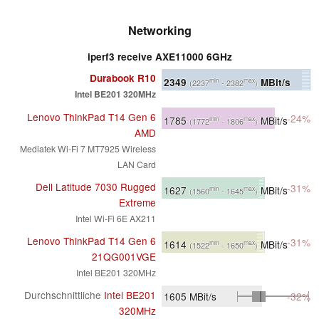
Networking
iperf3 receive AXE11000 6GHz
Durabook R10
2349
MBit/s
min
max
(2237
- 2382
)
Intel BE201 320MHz
Lenovo ThinkPad T14 Gen 6
-24%
1785
MBit/s
min
max
(1772
- 1806
)
AMD
Mediatek Wi-Fi 7 MT7925 Wireless
LAN Card
Dell Latitude 7030 Rugged
-31%
1627
MBit/s
min
max
(1560
- 1645
)
Extreme
Intel Wi-Fi 6E AX211
Lenovo ThinkPad T14 Gen 6
-31%
1614
MBit/s
min
max
(1522
- 1650
)
21QG001VGE
Intel BE201 320MHz
Durchschnittliche
Intel BE201
1605
MBit/s
-32%
320MHz