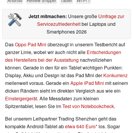
Android
Review Snippet
Tablet
Wi-Fi 7
Jetzt mitmachen:
Unsere große
Umfrage zur
Servicezufriedenheit
bei Laptops und
Smartphones 2026
Das
Oppo Pad Mini
überzeugt in unserem Testbericht auf
ganzer Linie, wobei wir auch nicht alle
Entscheidungen
des Herstellers bei der Ausstattung
nachvollziehen
können. Gerade in den für ein Tablet wichtigen Punkten:
Display, Akku und Design ist das Pad Mini der
Konkurrenz
meilenweit voraus. Gerade ein
Apple iPad Mini
mit seinem
dicken Rändern sieht im direkten Vergleich aus wie ein
Einsteigergerät
. Alle Messdaten zum kleinen
Spitzentablet, lesen Sie im
Test von Notebookcheck
.
Bei unserem Leihpartner Trading Shenzhen geht das
kompakte Android-Tablet ab
etwa 640 Euro
los. Sogar