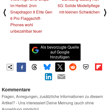
im Herbst: 2nm
5G: Solide Modellpflege
⟨
⟩
Snapdragon 8 Elite Gen
mit kleinen Schwächen
6 Pro Flaggschiff-
Phones wohl
unbezahlbar teuer
Als bevorzugte Quelle
auf Google
hinzufügen
Kommentare
Fragen, Anregungen, zusätzliche Informationen zu diesem
Artikel? - Uns interessiert Deine Meinung (auch ohne
Anmeldung möglich)!