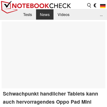
Tests
News
Videos
...
Benchmarks & Tech
Externe Tests
Kaufberatung
Deals
Suche
Jobs
Forum
Schwachpunkt handlicher Tablets kann
auch hervorragendes Oppo Pad Mini