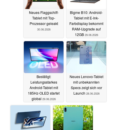
Neues Flaggschiff-
Bigme B10: Android-
Tablet mit Top-
Tablet mit E-Ink-
Prozessor geleakt
Farbdisplay bekommt
RAM-Upgrade auf
30.06.2026
12GB
29.06.2026
Bestätigt:
Neues Lenovo-Tablet
Leistungsstarkes
mit unbekannten
Android-Tablet mit
Specs zeigt sich vor
185Hz-OLED startet
Launch
28.06.2026
global
29.06.2026