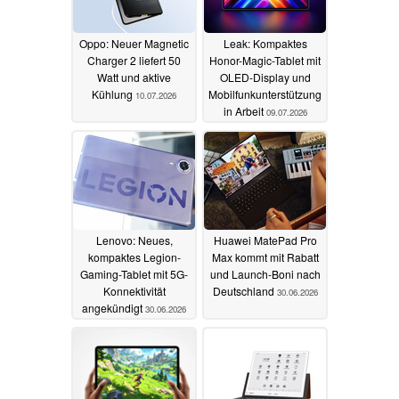
Oppo: Neuer Magnetic
Leak: Kompaktes
Charger 2 liefert 50
Honor-Magic-Tablet mit
Watt und aktive
OLED-Display und
Kühlung
Mobilfunkunterstützung
10.07.2026
in Arbeit
09.07.2026
Lenovo: Neues,
Huawei MatePad Pro
kompaktes Legion-
Max kommt mit Rabatt
Gaming-Tablet mit 5G-
und Launch-Boni nach
Konnektivität
Deutschland
30.06.2026
angekündigt
30.06.2026