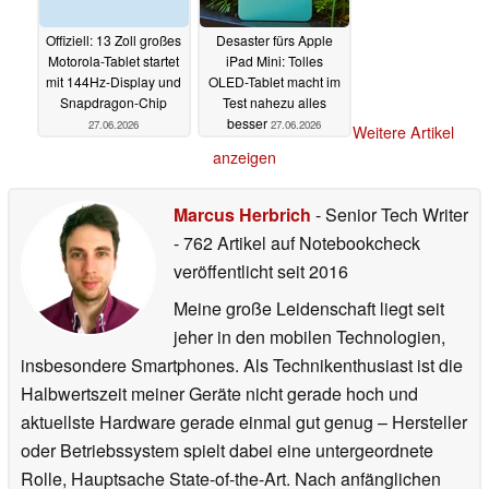
Offiziell: 13 Zoll großes
Desaster fürs Apple
Motorola-Tablet startet
iPad Mini: Tolles
mit 144Hz-Display und
OLED-Tablet macht im
Snapdragon-Chip
Test nahezu alles
besser
27.06.2026
27.06.2026
Weitere Artikel
anzeigen
Marcus Herbrich
- Senior Tech Writer
- 762 Artikel auf Notebookcheck
veröffentlicht
seit 2016
Meine große Leidenschaft liegt seit
jeher in den mobilen Technologien,
insbesondere Smartphones. Als Technikenthusiast ist die
Halbwertszeit meiner Geräte nicht gerade hoch und
aktuellste Hardware gerade einmal gut genug – Hersteller
oder Betriebssystem spielt dabei eine untergeordnete
Rolle, Hauptsache State-of-the-Art. Nach anfänglichen