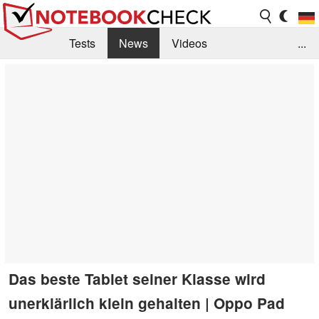
Tests
News
Videos
...
Benchmarks & Tech
Externe Tests
Kaufberatung
Deals
Suche
Jobs
Forum
Das beste Tablet seiner Klasse wird
unerklärlich klein gehalten | Oppo Pad