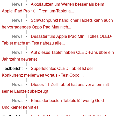
und Snapdragon 8 Elite Gen 5 - ...
|
News
•
Gründe, warum das Premium-Tablet von
Oppo nur für eine Zielgruppe eine Kauf...
|
News
•
Akkulaufzeit um Welten besser als beim
Apple iPad Pro 13 | Premium-Tablet a...
|
News
•
Schwachpunkt handlicher Tablets kann auch
hervorragendes Oppo Pad Mini nich...
|
News
•
Desaster fürs Apple iPad Mini: Tolles OLED-
Tablet macht im Test nahezu alle...
|
News
•
Auf dieses Tablet haben OLED-Fans über ein
Jahrzehnt gewartet
|
Testbericht
•
Superleichtes OLED-Tablet ist der
Konkurrenz meilenweit voraus - Test Oppo ...
|
News
•
Dieses 11-Zoll-Tablet hat uns vor allem mit
seiner Laufzeit überzeugt