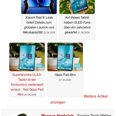
Konkurrenten
24.06.2026
23.06.2026
Xiaomi Pad 9: Leak
Auf dieses Tablet
liefert Details zum
haben OLED-Fans
globalen Launch und
über ein Jahrzehnt
Akkukapazität
gewartet
23.06.2026
21.06.2026
Superleichtes OLED-
Oppo Pad Mini
Tablet ist der
27.05.2026
Konkurrenz meilenweit
voraus - Test Oppo Pad
Mini
20.06.2026