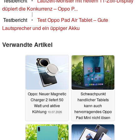
|
News
•
Eines der besten Tablets für wenig Geld –
Und keiner kennt es
|
Testbericht
•
Laufzeit-Monster mit hellem 11-Zoll-Display
düpiert die Konkurrenz – Oppo P...
|
Testbericht
•
Test Oppo Pad Air Tablet – Gute
Lautsprecher und ein üppiger Akku
Verwandte Artikel
Oppo: Neuer Magnetic
Schwachpunkt
Charger 2 liefert 50
handlicher Tablets
Watt und aktive
kann auch
Kühlung
hervorragendes Oppo
10.07.2026