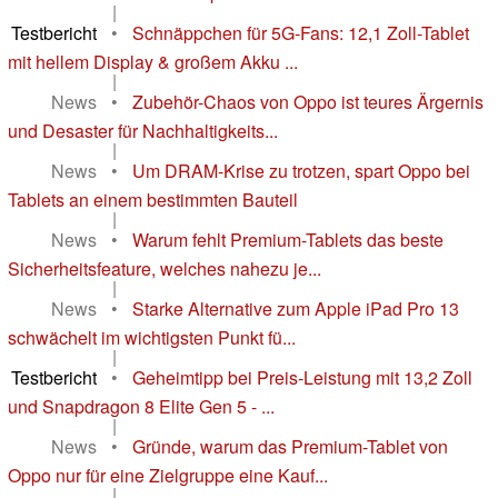
Oppo Pad Mini
(
Pad Serie
)
News
•
Oppo zeigt eindrucksvoll, wie ein
Mitteklasse-Tablet in Europa nicht kommen...
|
Testbericht
•
Schnäppchen für 5G-Fans: 12,1 Zoll-Tablet
mit hellem Display & großem Akku ...
|
News
•
Zubehör-Chaos von Oppo ist teures Ärgernis
und Desaster für Nachhaltigkeits...
|
News
•
Um DRAM-Krise zu trotzen, spart Oppo bei
Tablets an einem bestimmten Bauteil
|
News
•
Warum fehlt Premium-Tablets das beste
Sicherheitsfeature, welches nahezu je...
|
News
•
Starke Alternative zum Apple iPad Pro 13
schwächelt im wichtigsten Punkt fü...
|
Testbericht
•
Geheimtipp bei Preis-Leistung mit 13,2 Zoll