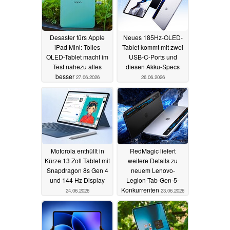
Pad Mini nicht lösen
28.06.2026
Desaster fürs Apple
Neues 185Hz-OLED-
iPad Mini: Tolles
Tablet kommt mit zwei
OLED-Tablet macht im
USB-C-Ports und
Test nahezu alles
diesen Akku-Specs
besser
27.06.2026
26.06.2026
Motorola enthüllt in
RedMagic liefert
Kürze 13 Zoll Tablet mit
weitere Details zu
Snapdragon 8s Gen 4
neuem Lenovo-
und 144 Hz Display
Legion-Tab-Gen-5-