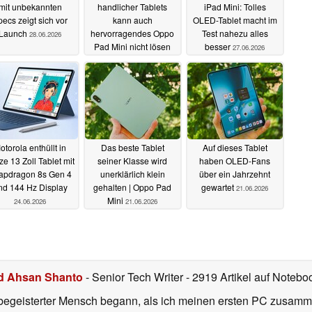
mit unbekannten
handlicher Tablets
iPad Mini: Tolles
ecs zeigt sich vor
kann auch
OLED-Tablet macht im
Launch
hervorragendes Oppo
Test nahezu alles
28.06.2026
Pad Mini nicht lösen
besser
27.06.2026
28.06.2026
otorola enthüllt in
Das beste Tablet
Auf dieses Tablet
ze 13 Zoll Tablet mit
seiner Klasse wird
haben OLED-Fans
apdragon 8s Gen 4
unerklärlich klein
über ein Jahrzehnt
nd 144 Hz Display
gehalten | Oppo Pad
gewartet
21.06.2026
Mini
24.06.2026
21.06.2026
d Ahsan Shanto
- Senior Tech Writer
- 2919 Artikel auf Notebo
begeisterter Mensch begann, als ich meinen ersten PC zusamm