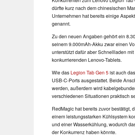
Konkurrenten zum Lenovo Legion Tab G
dürfte kurz nach dem chinesischen Mark
Unternehmen hat bereits einige Aspekte
genannt.
Zu den neuen Angaben gehört ein 8.3
seinem 9.000mAh-Akku zwar einen Vort
unterstützt dafür aber Schnellladen mit
konkurrierenden Lenovo-Tablets.
Wie das
Legion Tab Gen 5
ist auch da
USB-C-Ports ausgestattet. Beide Ans
werden, außerdem wird kabelgebundene
verschiedenen Situationen praktisch s
RedMagic hat bereits zuvor bestätigt, 
einem leistungsstarken Kühlsystem komb
und einer Wasserkühlung, wodurch das 
der Konkurrenz haben könnte.