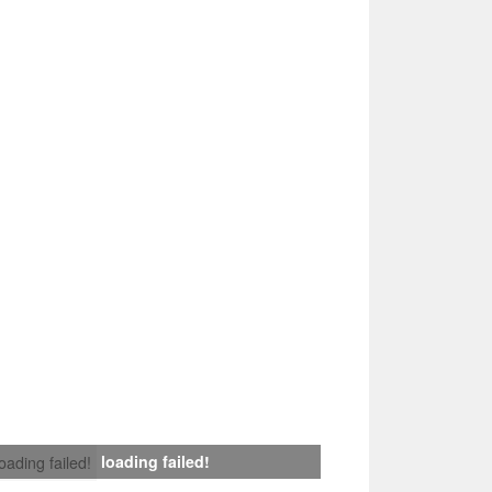
loading failed!
loading failed!