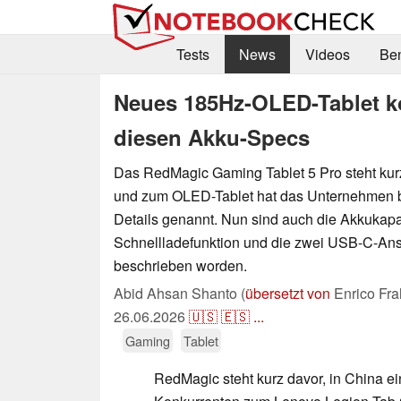
Tests
News
Videos
Be
Neues 185Hz-OLED-Tablet k
diesen Akku-Specs
Das RedMagic Gaming Tablet 5 Pro steht kurz
und zum OLED-Tablet hat das Unternehmen be
Details genannt. Nun sind auch die Akkukapaz
Schnellladefunktion und die zwei USB-C-An
beschrieben worden.
Abid Ahsan Shanto (
übersetzt von
Enrico Fra
26.06.2026
🇺🇸
🇪🇸
...
Gaming
Tablet
RedMagic steht kurz davor, in China e