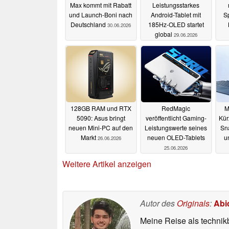
Max kommt mit Rabatt
Leistungsstarkes
und Launch-Boni nach
Android-Tablet mit
Sp
Deutschland
185Hz-OLED startet
30.06.2026
global
29.06.2026
128GB RAM und RTX
RedMagic
M
5090: Asus bringt
veröffentlicht Gaming-
Kür
neuen Mini-PC auf den
Leistungswerte seines
Sn
Markt
neuen OLED-Tablets
u
26.06.2026
25.06.2026
Weitere Artikel anzeigen
Autor des
Originals
:
Abi
Meine Reise als technik