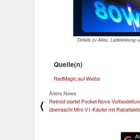
Details zu Akku, Ladeleistung
Quelle(n)
RedMagic auf Weibo
Ältere News
Retroid startet Pocket‑Nova‑Vorbestellu
⟨
überrascht Mini‑V1‑Käufer mit Rabattakti
Al