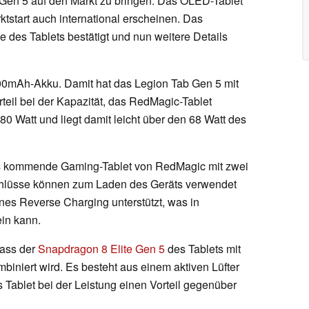
en 5 auf den Markt zu bringen. Das OLED-Tablet
tstart auch international erscheinen. Das
 des Tablets bestätigt und nun weitere Details
00mAh-Akku. Damit hat das Legion Tab Gen 5 mit
eil bei der Kapazität, das RedMagic-Tablet
 80 Watt und liegt damit leicht über den 68 Watt des
s kommende Gaming-Tablet von RedMagic mit zwei
chlüsse können zum Laden des Geräts verwendet
s Reverse Charging unterstützt, was in
ein kann.
dass der
Snapdragon 8 Elite Gen 5
des Tablets mit
iniert wird. Es besteht aus einem aktiven Lüfter
Tablet bei der Leistung einen Vorteil gegenüber