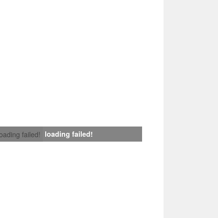
loading failed!
loading failed!