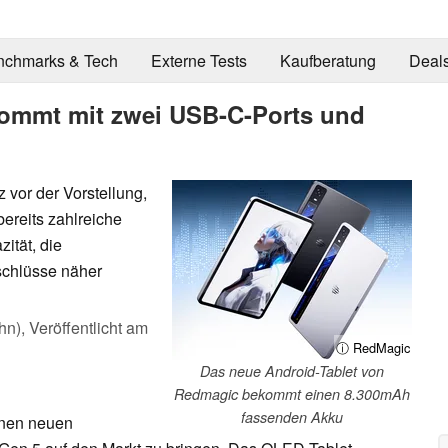
nchmarks & Tech
Externe Tests
Kaufberatung
Deal
ommt mit zwei USB-C-Ports und
 vor der Vorstellung,
reits zahlreiche
ität, die
schlüsse näher
hn),
Veröffentlicht am
ⓘ RedMagic
Das neue Android-Tablet von
Redmagic bekommt einen 8.300mAh
fassenden Akku
inen neuen