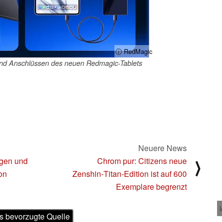
ⓘ RedMagic
 und Anschlüssen des neuen Redmagic-Tablets
Neuere News
ngen und
Chrom pur: Citizens neue
⟩
on
Zenshin‑Titan‑Edition ist auf 600
Exemplare begrenzt
s bevorzugte Quelle