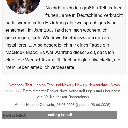
Nachdem ich den größten Teil meiner
frühen Jahre in Deutschland verbracht
hatte, wurde meine Erziehung als zweisprachiges Kind
erleichtert. Im Jahr 2007 fand ich mich wöchentlich
gezwungen, mein Windows-Betriebssystem neu zu
installieren ... Also besorgte ich mir eines Tages ein
MacBook Black. Es war während dieser Zeit, dass ich
eine tiefe Wertschätzung für Technologie entwickelte, die
mein Leben erheblich verbesserte.
>
Notebook Test, Laptop Test und News
>
News
>
Newsarchiv
>
News
2026-06
> Retroid startet Pocket‑Nova‑Vorbestellungen und überrascht
Mini‑V1‑Käufer mit Rabattaktion
Autor: Habeeb Onawole, 26.06.2026 (Update: 26.06.2026)
loading failed!
loading failed!