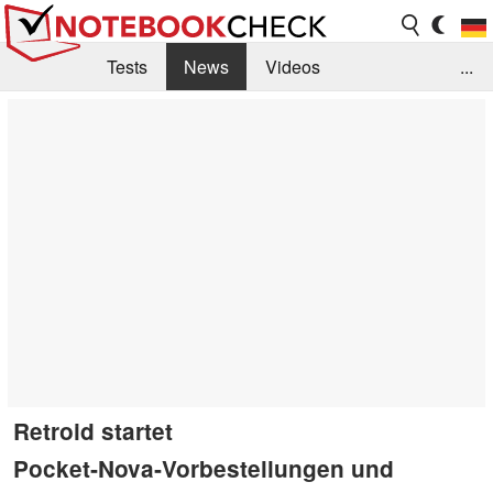
Tests
News
Videos
...
Benchmarks & Tech
Externe Tests
Kaufberatung
Deals
Suche
Jobs
Forum
Retroid startet
Pocket‑Nova‑Vorbestellungen und