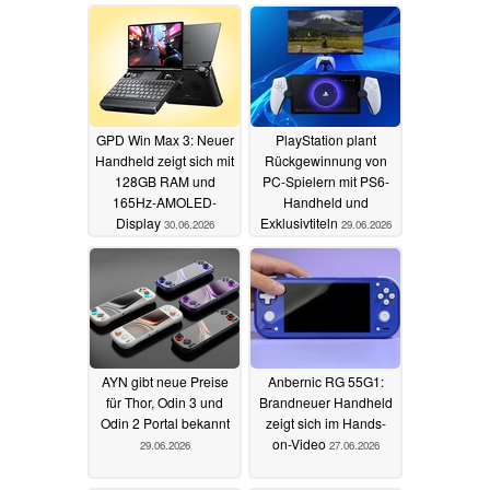
GPD Win Max 3: Neuer
PlayStation plant
Handheld zeigt sich mit
Rückgewinnung von
128GB RAM und
PC-Spielern mit PS6-
165Hz-AMOLED-
Handheld und
Display
Exklusivtiteln
30.06.2026
29.06.2026
AYN gibt neue Preise
Anbernic RG 55G1:
für Thor, Odin 3 und
Brandneuer Handheld
Odin 2 Portal bekannt
zeigt sich im Hands-
on-Video
29.06.2026
27.06.2026