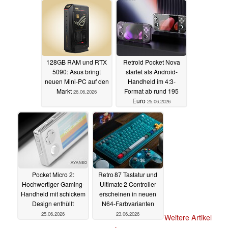
128GB RAM und RTX
Retroid Pocket Nova
5090: Asus bringt
startet als Android-
neuen Mini-PC auf den
Handheld im 4:3-
Markt
Format ab rund 195
26.06.2026
Euro
25.06.2026
Pocket Micro 2:
Retro 87 Tastatur und
Hochwertiger Gaming-
Ultimate 2 Controller
Handheld mit schickem
erscheinen in neuen
Design enthüllt
N64‑Farbvarianten
25.06.2026
23.06.2026
Weitere Artikel