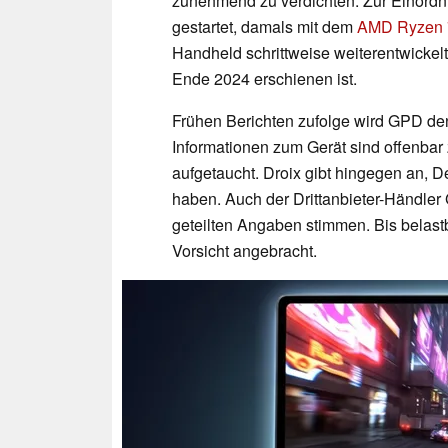
zunehmend zu verdichten. Zur Einord
gestartet, damals mit dem
AMD Ryzen 
Handheld schrittweise weiterentwickelt
Ende 2024 erschienen ist.
Frühen Berichten zufolge wird GPD de
Informationen zum Gerät sind offenbar
aufgetaucht. Droix gibt hingegen an, D
haben. Auch der Drittanbieter-Händler
geteilten Angaben stimmen. Bis belastb
Vorsicht angebracht.