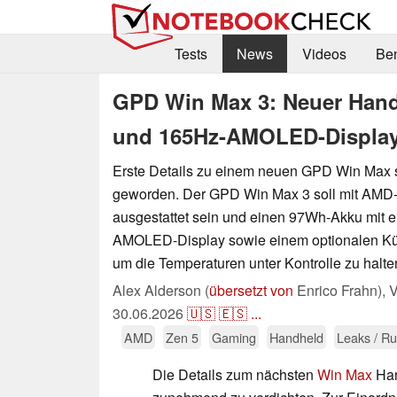
Tests
News
Videos
Be
GPD Win Max 3: Neuer Hand
und 165Hz-AMOLED-Displa
Erste Details zu einem neuen GPD Win Max 
geworden. Der GPD Win Max 3 soll mit AMD-
ausgestattet sein und einen 97Wh-Akku mit 
AMOLED-Display sowie einem optionalen Kü
um die Temperaturen unter Kontrolle zu halte
Alex Alderson (
übersetzt von
Enrico Frahn),
V
30.06.2026
🇺🇸
🇪🇸
...
AMD
Zen 5
Gaming
Handheld
Leaks / R
Die Details zum nächsten
Win Max
Han