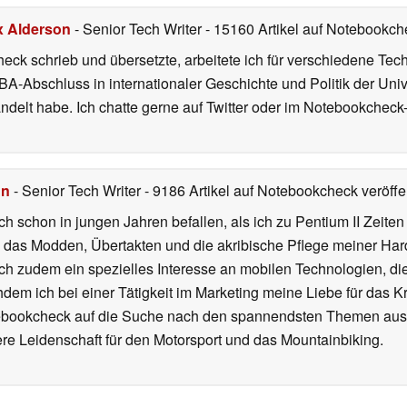
x Alderson
- Senior Tech Writer
- 15160 Artikel auf Notebookche
heck schrieb und übersetzte, arbeitete ich für verschiedene T
A-Abschluss in internationaler Geschichte und Politik der Univ
elt habe. Ich chatte gerne auf Twitter oder im Notebookcheck
hn
- Senior Tech Writer
- 9186 Artikel auf Notebookcheck veröffen
ch schon in jungen Jahren befallen, als ich zu Pentium II Zeite
h das Modden, Übertakten und die akribische Pflege meiner Ha
ich zudem ein spezielles Interesse an mobilen Technologien, di
hdem ich bei einer Tätigkeit im Marketing meine Liebe für das 
ebookcheck auf die Suche nach den spannendsten Themen aus d
e Leidenschaft für den Motorsport und das Mountainbiking.