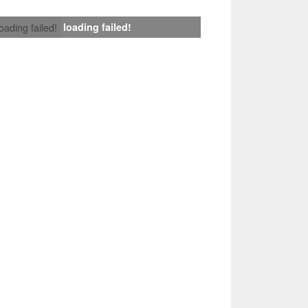
loading failed!
loading failed!