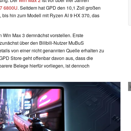
nung: Der
Win Max 2
ist vor über vier Jahren
7 6800U
. Seitdem hat GPD den 10,1 Zoll großen
, bis hin zum Modell mit Ryzen AI 9 HX 370, das
n Win Max 3 demnächst vorstellen. Erste
 zunächst über den Bilibili-Nutzer MuBuS
etails von einer nicht genannten Quelle erhalten zu
 GPD Store geht offenbar davon aus, dass die
arere Belege hierfür vorliegen, ist dennoch