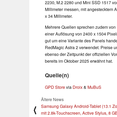
2230, M.2 2280 und Mini SSD 1517 vor
Millimeter messen, mit angestecktem A
x 34 Millimeter.
Mehrere Quellen sprechen zudem von 
einer Auflösung von 2400 x 1504 Pixel
gut um eine Variante des Panels hande
RedMagic Astra 2 verwendet. Preise un
ebenso der Zeitpunkt der offiziellen 
bereits im Oktober 2025 erwähnt hat.
Quelle(n)
GPD Store
via
Droix
&
MuBuS
Ältere News
Samsung Galaxy Android-Tablet (13.1 Zol
⟨
mit 2.8k-Touchscreen, Active Stylus, 8 G