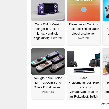
MagicX Mini Zero28
Diese neuen Gaming-
eingestellt, neuer
Handhelds sollen auch
G
Linux-Handheld
global erscheinen
angekündigt
05.07.2026
04.07.2026
AYN gibt neue Preise
Nach
für Thor, Odin 3 und
Preiserhöhungen: PS5
p
Odin 2 Portal bekannt
und Xbox-
Verkaufszahlen fallen
en
29.06.2026
auf Rekordtief, Switch
2 gewinnt
28.06.2026
Weite