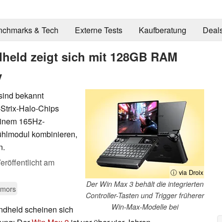
nchmarks & Tech
Externe Tests
Kaufberatung
Deal
held zeigt sich mit 128GB RAM
y
sind bekannt
Strix-Halo-Chips
einem 165Hz-
hlmodul kombinieren,
n.
eröffentlicht am
ⓘ via Droix
Der Win Max 3 behält die integrierten
umors
Controller-Tasten und Trigger früherer
Win-Max-Modelle bei
dheld scheinen sich