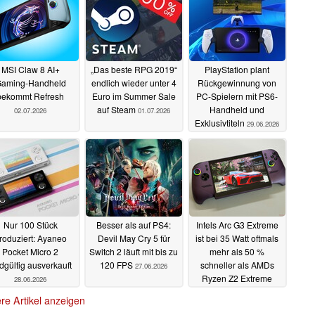
MSI Claw 8 AI+
„Das beste RPG 2019“
PlayStation plant
aming-Handheld
endlich wieder unter 4
Rückgewinnung von
bekommt Refresh
Euro im Summer Sale
PC-Spielern mit PS6-
auf Steam
Handheld und
02.07.2026
01.07.2026
Exklusivtiteln
29.06.2026
Nur 100 Stück
Besser als auf PS4:
Intels Arc G3 Extreme
roduziert: Ayaneo
Devil May Cry 5 für
ist bei 35 Watt oftmals
Pocket Micro 2
Switch 2 läuft mit bis zu
mehr als 50 %
dgültig ausverkauft
120 FPS
schneller als AMDs
27.06.2026
Ryzen Z2 Extreme
28.06.2026
27.06.2026
re Artikel anzeigen