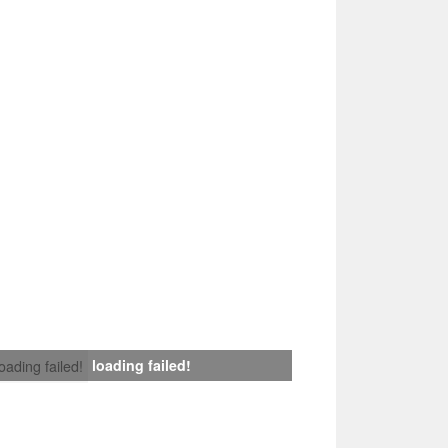
loading failed!
loading failed!