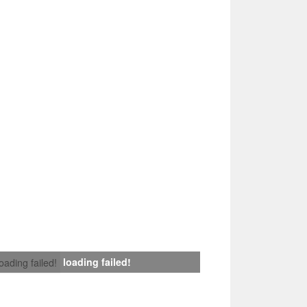
loading failed!
loading failed!