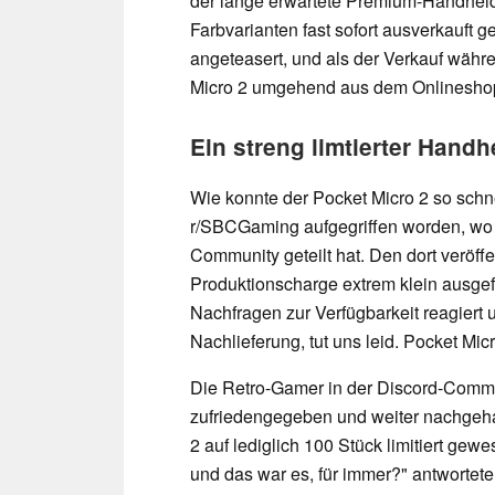
der lange erwartete Premium-Handheld 
Farbvarianten fast sofort ausverkauft
angeteasert, und als der Verkauf währen
Micro 2 umgehend aus dem Onlinesho
Ein streng limtierter Handh
Wie konnte der Pocket Micro 2 so schne
r/SBCGaming aufgegriffen worden, wo 
Community geteilt hat. Den dort veröffe
Produktionscharge extrem klein ausge
Nachfragen zur Verfügbarkeit reagiert 
Nachlieferung, tut uns leid. Pocket Micr
Die Retro-Gamer in der Discord-Commun
zufriedengegeben und weiter nachgehakt
2 auf lediglich 100 Stück limitiert gew
und das war es, für immer?" antwortete 