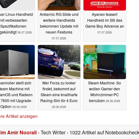
er Linux-Handheld
Anbernic RG Slide und
Ayaneo teasert
mit verbesserten
weitere Handhelds
Handheld im Stil des
Spezifikationen
bekommen Update mit
Game Boy Advance an
gekündigt
neuen Features
08.07.2026
07.07.2026
07.07.2026
eamroller stellt sich
Wer Forza zu locker
Steam Machine: So
team Machine mit
findet, bekommt auf
wollen Gamer den
eamOS und Radeon
Steam eine knallharte
Wohnzimmer-PC
 7600 mit Upgrade-
Racing-Sim für 4 Euro
benutzen
29.06.2026
Option
29.06.2026
29.06.2026
re Artikel anzeigen
im Amir Noorali
- Tech Writer
- 1022 Artikel auf Notebookcheck 