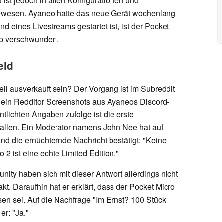
ist jedoch in allen Konfigurationen und
 gewesen. Ayaneo hatte das neue Gerät wochenlang
d eines Livestreams gestartet ist, ist der Pocket
p verschwunden.
eld
ll ausverkauft sein? Der Vorgang ist im Subreddit
ein Redditor Screenshots aus Ayaneos Discord-
ntlichten Angaben zufolge ist die erste
fallen. Ein Moderator namens John Nee hat auf
und die ernüchternde Nachricht bestätigt: "Keine
o 2 ist eine echte Limited Edition."
ity haben sich mit dieser Antwort allerdings nicht
. Daraufhin hat er erklärt, dass der Pocket Micro
esen sei. Auf die Nachfrage "Im Ernst? 100 Stück
er: "Ja."