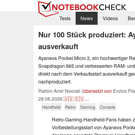
Tests
News
Videos
Be
Nur 100 Stück produziert: A
ausverkauft
Ayaneos Pocket Micro 2, ein hochwertiger Re
Snapdragon 865 und verbesserten RAM- und 
direkt nach dem Verkaufsstart ausverkauft g
nachproduziert.
Rahim Amir Noorali (
übersetzt von
Enrico Fr
28.06.2026
🇺🇸
🇪🇸
...
Handheld
Retro
Gaming
Console
Retro-Gaming-Handheld-Fans haben 
Vorbestellungsstart von Ayaneos Pock