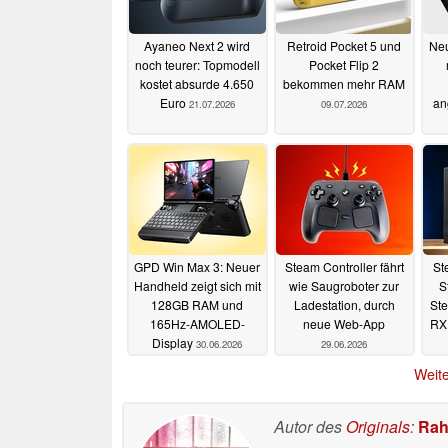
Ayaneo Next 2 wird
Retroid Pocket 5 und
Neu
noch teurer: Topmodell
Pocket Flip 2
kostet absurde 4.650
bekommen mehr RAM
Euro
an
21.07.2026
09.07.2026
GPD Win Max 3: Neuer
Steam Controller fährt
St
Handheld zeigt sich mit
wie Saugroboter zur
S
128GB RAM und
Ladestation, durch
St
165Hz-AMOLED-
neue Web-App
RX
Display
30.06.2026
29.06.2026
Weite
Autor des
Originals
:
Rah