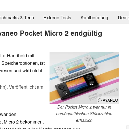
nchmarks & Tech
Externe Tests
Kaufberatung
Deal
yaneo Pocket Micro 2 endgültig
tro-Handheld mit
Speicheroptionen, ist
ewesen und wird nicht
ahn),
Veröffentlicht am
ⓘ AYANEO
Der Pocket Micro 2 war nur in
homöopathischen Stückzahlen
zwar den
erhältlich
et Micro 2 bekommen,