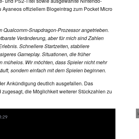
- und PS2-Titel sowie ausgewählte Nintendo-
 Ayaneos offiziellem Blogeintrag zum Pocket Micro
em Qualcomm-Snapdragon-Prozessor angetrieben.
chtbarste Veränderung, aber für mich sind Zahlen
rlebnis. Schnellere Startzeiten, stabilere
ssigeres Gameplay. Situationen, die früher
n mühelos. Wir möchten, dass Spieler nicht mehr
uft, sondern einfach mit dem Spielen beginnen.
 der Ankündigung deutlich ausgefallen. Das
 zugesagt, die Möglichkeit weiterer Stückzahlen zu