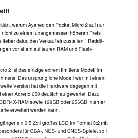
ellt
klärt, warum Ayaneo den Pocket Micro 2 auf nur
hn nicht zu einem unangemessen höheren Preis
lieber dafür, den Verkauf einzustellen." Reddit-
ungen vor allem auf teuren RAM und Flash-
o 2 ist das einzige extrem limitierte Modell im
hmens. Das ursprüngliche Modell war mit einem
zweite Version hat die Hardware dagegen mit
iner Adreno 650 deutlich aufgewertet. Dazu
DDR4X-RAM sowie 128GB oder 256GB interner
arte erweitert werden kann.
rgänger ein 3,5 Zoll großes LCD im Format 3:2 mit
h besonders für GBA-, NES- und SNES-Spiele, soll