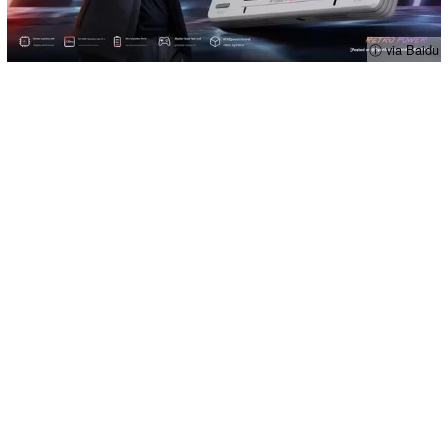
ⓘ via Baidu