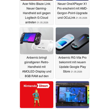
Acer Nitro Blaze Link:
Neuer OneXPlayer X1
Neuer Gaming-
Pro erscheint mit AMD-
Handheld soll gegen
Gorgon-Point-Upgrade
Logitech G Cloud
und OCuLink
21.05.2026
antreten
31.05.2026
Anbernic bringt
Anbernic RG Vita Pro
günstigeren Retro-
bekommt mit neuem
Handheld mit
Update Google Play
AMOLED-Display und
Store
21.05.2026
8GB RAM auf den
Markt
21.05.2026