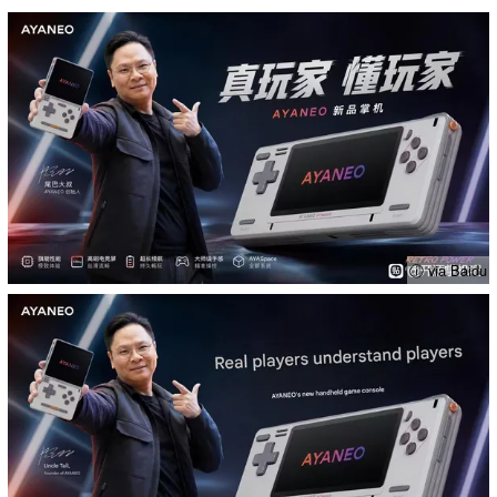
ⓘ via Baidu