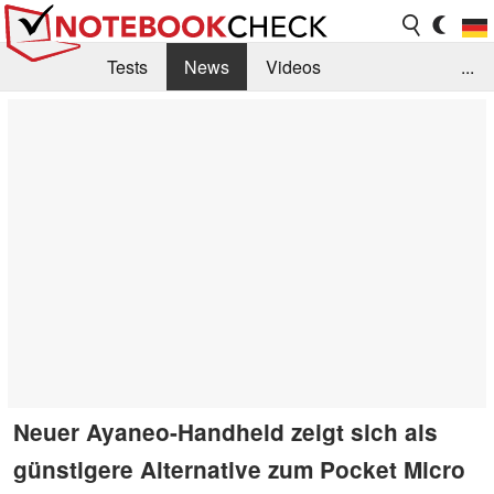
Tests
News
Videos
...
Benchmarks & Tech
Externe Tests
Kaufberatung
Deals
Suche
Jobs
Forum
Neuer Ayaneo-Handheld zeigt sich als
günstigere Alternative zum Pocket Micro