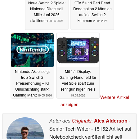
Neue Switch 2 Spiele:
GTA 5 und Red Dead
Nintendo Direct soll
Redemption 2 könnten
Mitte Juni 2026
auf die Switch 2
stattfinden
kommen
20.05.2026
20.05.2026
Nintendo Aktie steigt
Mit 1:1-Display:
trotz Switch 2
Gaming-Handheld für
Preiserhöhung – KI
viel Spielspaß zum
Umschichtung stärkt
sehr günstigen Preis
Gaming Markt
19.05.2026
19.05.2026
Weitere Artikel
anzeigen
Autor des
Originals
:
Alex Alderson
-
Senior Tech Writer
- 15152 Artikel auf
Notebookcheck veröffentlicht
seit