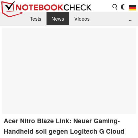
Tests
News
Videos
...
Benchmarks & Tech
Externe Tests
Kaufberatung
Deals
Suche
Jobs
Forum
Acer Nitro Blaze Link: Neuer Gaming-
Handheld soll gegen Logitech G Cloud