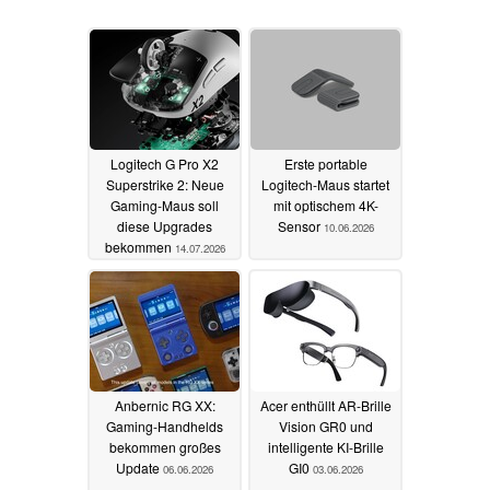
Logitech G Pro X2
Erste portable
Superstrike 2: Neue
Logitech-Maus startet
Gaming-Maus soll
mit optischem 4K-
diese Upgrades
Sensor
10.06.2026
bekommen
14.07.2026
Anbernic RG XX:
Acer enthüllt AR-Brille
Gaming-Handhelds
Vision GR0 und
bekommen großes
intelligente KI-Brille
Update
GI0
06.06.2026
03.06.2026