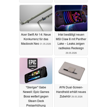
Acer Swift Air 14: Neue
Intel bestätigt neuen
Konkurrenz für das
MSI Claw 8 mit Panther
Macbook Neo
Lake – Leaks zeigen
31.05.2026
radikales Redesign
29.05.2026
"Gieriger" Gabe
AYN Dual-Screen-
Newell: Epic Games
Handheld erhält neues
Boss wettert gegen
Zubehör
29.05.2026
Steam Deck
Preiserhöhung