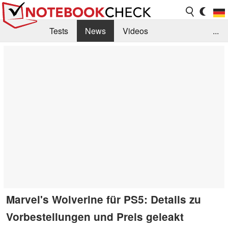
Tests
News
Videos
...
Benchmarks & Tech
Externe Tests
Kaufberatung
Deals
Suche
Jobs
Forum
Marvel's Wolverine für PS5: Details zu
Vorbestellungen und Preis geleakt