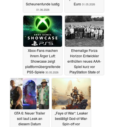
Scheunenfunde lustig
Euro
31.05.2026
01.06.2026
Xbox-Fans machen
Ehemalige Forza
ihrem Ärger Luft:
Horizon Entwickler
Showcase zeigt
enthüllen neues AAA-
plattformübergreifende
Spiel kurz vor
PS5-Spiele
PlayStation State of
30.05.2026
Play
27.05.2026
GTA 6: Neuer Trailer
„Faye of War“: Leaker
soll laut Leak an
bestätigt God-of-War-
diesem Datum
Spin-off vor