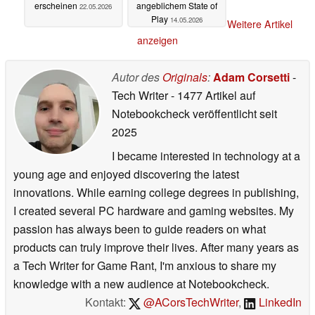
erscheinen
angeblichem State of
22.05.2026
Play
14.05.2026
Weitere Artikel
anzeigen
Autor des
Originals
:
Adam Corsetti
-
Tech Writer
- 1477 Artikel auf
Notebookcheck veröffentlicht
seit
2025
I became interested in technology at a
young age and enjoyed discovering the latest
innovations. While earning college degrees in publishing,
I created several PC hardware and gaming websites. My
passion has always been to guide readers on what
products can truly improve their lives. After many years as
a Tech Writer for Game Rant, I'm anxious to share my
knowledge with a new audience at Notebookcheck.
Kontakt:
@ACorsTechWriter
,
LinkedIn