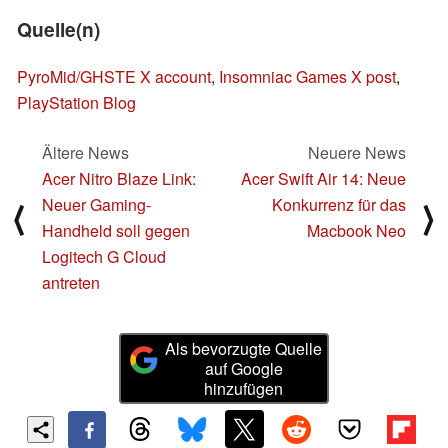
Quelle(n)
PyroMid/GHSTE X account
,
Insomniac Games X post
,
PlayStation Blog
Ältere News
Neuere News
Acer Nitro Blaze Link:
Acer Swift Air 14: Neue
Neuer Gaming-
Konkurrenz für das
⟨
⟩
Handheld soll gegen
Macbook Neo
Logitech G Cloud
antreten
Als bevorzugte Quelle
auf Google
hinzufügen