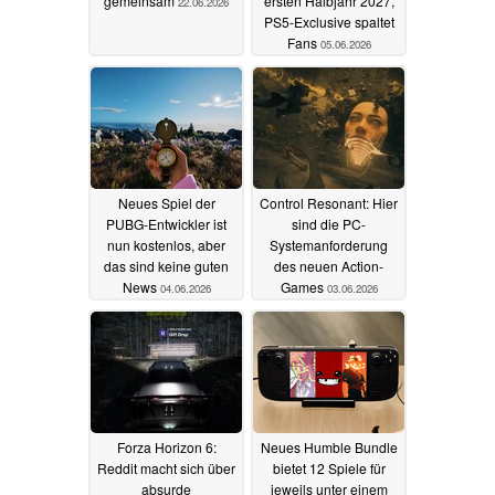
gemeinsam
ersten Halbjahr 2027,
22.06.2026
PS5-Exclusive spaltet
Fans
05.06.2026
Neues Spiel der
Control Resonant: Hier
PUBG-Entwickler ist
sind die PC-
nun kostenlos, aber
Systemanforderung
das sind keine guten
des neuen Action-
News
Games
04.06.2026
03.06.2026
Forza Horizon 6:
Neues Humble Bundle
Reddit macht sich über
bietet 12 Spiele für
absurde
jeweils unter einem