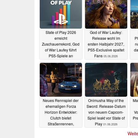
State of Play 2026
God of War Laufey:
erreicht
Release wohl im
PU
Zuschauerrekord, God
ersten Halbjahr 2027,
n
of War Laufey führt
PS5-Exclusive spaltet
da
PS5-Spiele an
Fans
05.06.2026
05.06.2026
Neues Rennspiel der
Onimusha Way of the
Mar
ehemaligen Forza
Sword: Release-Datum
Horizon Entwickler:
von neuem Capcom-
Vo
Clutch bietet
Spiel leakt vor State of
Pr
Straßenrennen,
Play
01.06.2026
Rennstrecken und
Weite
Tuning
02.06.2026