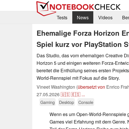
Tests
News
Videos
Be
Ehemalige Forza Horizon En
Spiel kurz vor PlayStation S
Das Studio, das vom ehemaligen Creative Di
Horizon 5 und einigen weiteren Forza-Entwic
bereitet die Enthüllung seines ersten Projekts
World-Rennspiel mit Fokus auf die Story.
Vineet Washington (
übersetzt von
Enrico Fra
27.05.2026
🇺🇸
🇪🇸
...
Gaming
Desktop
Console
Wenn es um Open-World-Rennspiele ge
Games viel Erfahrung mit dem Genre.