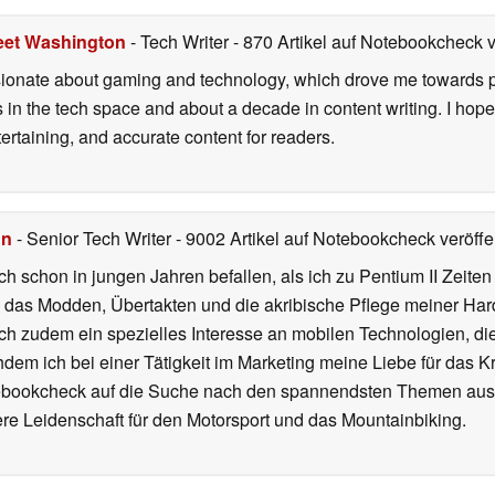
eet Washington
- Tech Writer
- 870 Artikel auf Notebookcheck v
onate about gaming and technology, which drove me towards purs
s in the tech space and about a decade in content writing. I hope
ertaining, and accurate content for readers.
hn
- Senior Tech Writer
- 9002 Artikel auf Notebookcheck veröffen
ch schon in jungen Jahren befallen, als ich zu Pentium II Zeite
h das Modden, Übertakten und die akribische Pflege meiner Ha
ich zudem ein spezielles Interesse an mobilen Technologien, di
hdem ich bei einer Tätigkeit im Marketing meine Liebe für das 
ebookcheck auf die Suche nach den spannendsten Themen aus d
e Leidenschaft für den Motorsport und das Mountainbiking.