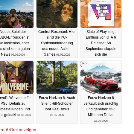
Neues Spiel der
Control Resonant: Hier
State of Play zeigt
BG-Entwickler ist
sind die PC-
Einfluss von GTA 6
un kostenlos, aber
Systemanforderung
Release: Ab
s sind keine guten
des neuen Action-
September stapeln
News
Games
sich die
04.06.2026
03.06.2026
Neuveröffentlichungen
03.06.2026
vel's Wolverine für
Forza Horizon 6: Auch
Forza Horizon 6
PS5: Details zu
Silent Hill-Schöpfer
verkauft sich prächtig
rbestellungen und
lobt Realismus
und generiert 325
eis geleakt
Millionen Dollar
31.05.2026
25.05.2026
22.05.2026
re Artikel anzeigen