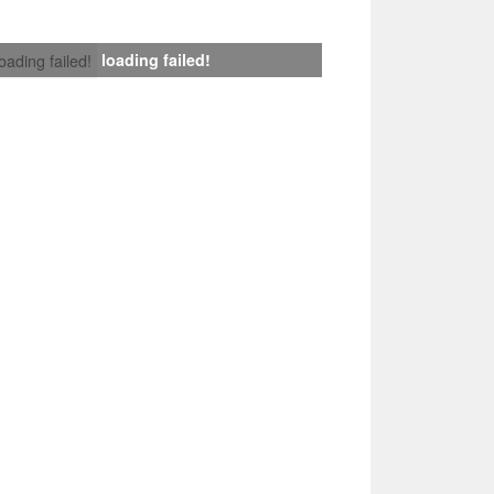
loading failed!
loading failed!