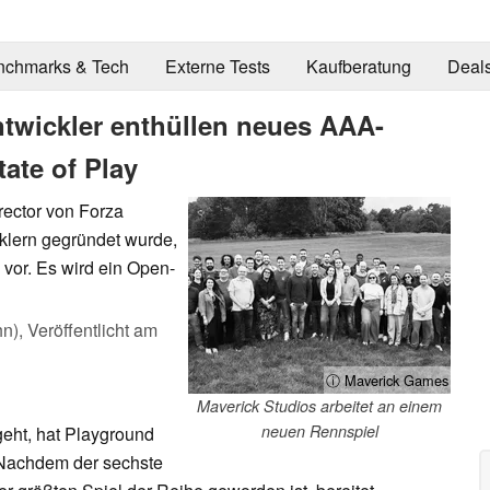
nchmarks & Tech
Externe Tests
Kaufberatung
Deal
twickler enthüllen neues AAA-
tate of Play
rector von Forza
klern gegründet wurde,
 vor. Es wird ein Open-
hn),
Veröffentlicht am
ⓘ Maverick Games
Maverick Studios arbeitet an einem
neuen Rennspiel
ht, hat Playground
 Nachdem der sechste