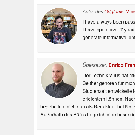
Autor des
Originals
:
Vin
I have always been passi
I have spent over 7 year
generate informative, ent
Übersetzer:
Enrico Fra
Der Technik-Virus hat mi
Seither gehören für mic
Studienzeit entwickelte 
erleichtern können. Nac
begebe ich mich nun als Redakteur bei Not
Außerhalb des Büros hege ich eine besonder