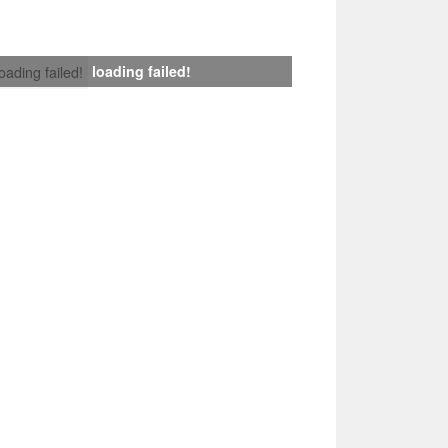
loading failed!
loading failed!