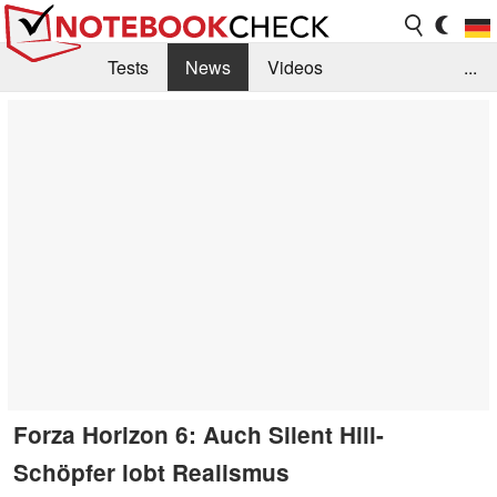
Tests
News
Videos
...
Benchmarks & Tech
Externe Tests
Kaufberatung
Deals
Suche
Jobs
Forum
Forza Horizon 6: Auch Silent Hill-
Schöpfer lobt Realismus