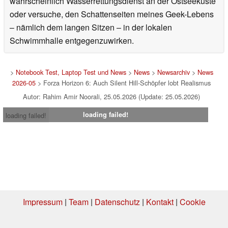
wahrscheinlich Wasserrettungsdienst an der Ostseeküste
oder versuche, den Schattenseiten meines Geek-Lebens
– nämlich dem langen Sitzen – in der lokalen
Schwimmhalle entgegenzuwirken.
>
Notebook Test, Laptop Test und News
>
News
>
Newsarchiv
>
News
2026-05
> Forza Horizon 6: Auch Silent Hill-Schöpfer lobt Realismus
Autor: Rahim Amir Noorali, 25.05.2026 (Update: 25.05.2026)
loading failed!
loading failed!
Impressum
|
Team
|
Datenschutz
|
Kontakt
|
Cookie
Einstellungen
| 30.07.2026 23:29
* Beim Kauf über einen Affiliate-Link kann Notebookcheck eine Vergütung