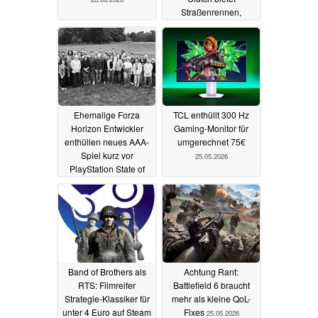
Straßenrennen,
Rennstrecken und
Tuning
02.06.2026
Ehemalige Forza
TCL enthüllt 300 Hz
Horizon Entwickler
Gaming-Monitor für
enthüllen neues AAA-
umgerechnet 75€
Spiel kurz vor
25.05.2026
PlayStation State of
Play
27.05.2026
Band of Brothers als
Achtung Rant:
RTS: Filmreifer
Battlefield 6 braucht
Strategie-Klassiker für
mehr als kleine QoL-
unter 4 Euro auf Steam
Fixes
25.05.2026