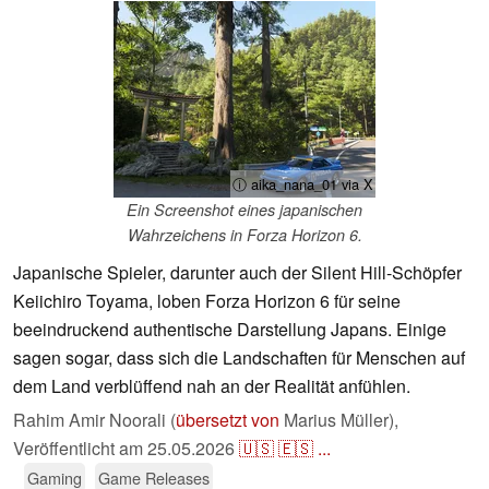
ⓘ aika_nana_01 via X
Ein Screenshot eines japanischen
Wahrzeichens in Forza Horizon 6.
Japanische Spieler, darunter auch der Silent Hill-Schöpfer
Keiichiro Toyama, loben Forza Horizon 6 für seine
beeindruckend authentische Darstellung Japans. Einige
sagen sogar, dass sich die Landschaften für Menschen auf
dem Land verblüffend nah an der Realität anfühlen.
Rahim Amir Noorali (
übersetzt von
Marius Müller),
Veröffentlicht am
25.05.2026
🇺🇸
🇪🇸
...
Gaming
Game Releases