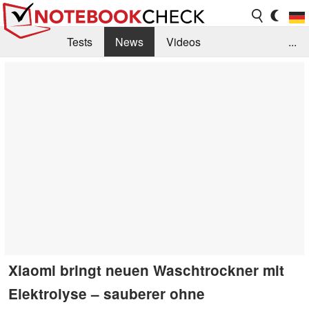
Tests
News
Videos
...
Benchmarks & Tech
Externe Tests
Kaufberatung
Deals
Suche
Jobs
Forum
Xiaomi bringt neuen Waschtrockner mit
Elektrolyse – sauberer ohne