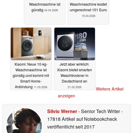
Waschmaschine ist
Waschmaschine kostet
günstig
umgerechnet 101 Euro
04.04.2026
15.03.2026
Xiaomi: Neue 10-kg-
Jetzt aber wirklich:
Waschmaschine ist
Xiaomi bietet smarten
günstig und kommt mit
Waschtrockner in
Smart Home-
Deutschland an
Anbindung
11.03.2026
21.02.2026
Weitere Artikel
anzeigen
Silvio Werner
- Senior Tech Writer
-
17818 Artikel auf Notebookcheck
veröffentlicht
seit 2017