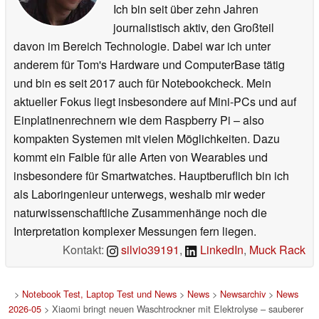
Ich bin seit über zehn Jahren
journalistisch aktiv, den Großteil
davon im Bereich Technologie. Dabei war ich unter
anderem für Tom's Hardware und ComputerBase tätig
und bin es seit 2017 auch für Notebookcheck. Mein
aktueller Fokus liegt insbesondere auf Mini-PCs und auf
Einplatinenrechnern wie dem Raspberry Pi – also
kompakten Systemen mit vielen Möglichkeiten. Dazu
kommt ein Faible für alle Arten von Wearables und
insbesondere für Smartwatches. Hauptberuflich bin ich
als Laboringenieur unterwegs, weshalb mir weder
naturwissenschaftliche Zusammenhänge noch die
Interpretation komplexer Messungen fern liegen.
Kontakt:
silvio39191
,
LinkedIn
,
Muck Rack
>
Notebook Test, Laptop Test und News
>
News
>
Newsarchiv
>
News
2026-05
> Xiaomi bringt neuen Waschtrockner mit Elektrolyse – sauberer