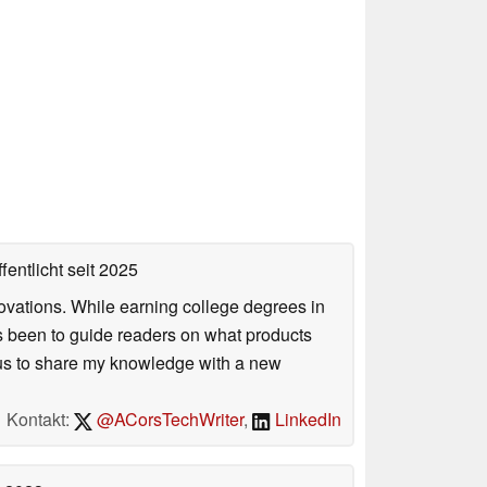
fentlicht
seit 2025
ovations. While earning college degrees in
 been to guide readers on what products
ious to share my knowledge with a new
Kontakt:
@ACorsTechWriter
,
LinkedIn