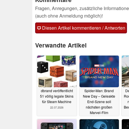
Fragen, Anregungen, zusätzliche Informatione
(auch ohne Anmeldung möglich)!
Diesen Artikel kommentieren / Antworten
Verwandte Artikel
dbrand veröffentlicht
Spider-Man: Brand
De
51 völlig legale Skins
New Day – Geleakte
Rou
für Steam Machine
End-Szene soll
nächsten großen
Be
22.07.2026
Marvel-Film
ankündigen
17.07.2026