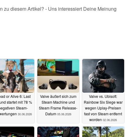
n zu diesem Artikel? - Uns interessiert Deine Meinung
ad or Alive 6: Last
Valve äußert sich zum
Valve vs. Ubisoft:
nd startet mit 78 %
Steam Machine und
Rainbow Six Siege war
negativen Steam-
Steam Frame Release-
wegen Uplay-Preisen
wertungen
Datum
fast von Steam entfernt
30.06.2026
05.06.2026
worden
02.06.2026