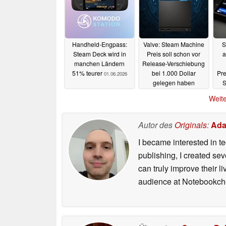
Handheld-Engpass:
Valve: Steam Machine
S
Steam Deck wird in
Preis soll schon vor
a
manchen Ländern
Release-Verschiebung
51% teurer
bei 1.000 Dollar
Pr
01.06.2026
gelegen haben
S
31.05.2026
Weite
Autor des
Originals
:
Ada
I became interested in t
publishing, I created s
can truly improve their 
audience at Notebookch