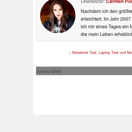
Übersetzer:
Carmen Po
Nachdem ich den größten
erleichtert. Im Jahr 200
ich mir eines Tages ein 
die mein Leben erheblic
>
Notebook Test, Laptop Test und N
loading failed!
Impress
* Beim Kauf über ein