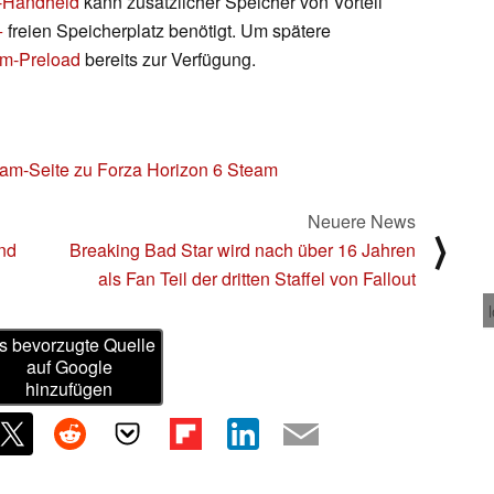
D-Handheld
kann zusätzlicher Speicher von Vorteil
+
freien Speicherplatz benötigt. Um spätere
m-Preload
bereits zur Verfügung.
am-Seite zu
Forza Horizon 6 Steam
Neuere News
⟩
nd
Breaking Bad Star wird nach über 16 Jahren
als Fan Teil der dritten Staffel von Fallout
s bevorzugte Quelle
auf Google
hinzufügen