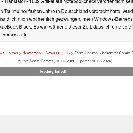
l
- Translator
- 1662 Artikel auf Notebookcheck veröffentlicht
sei
 Teil meiner frühen Jahre in Deutschland verbracht hatte, wur
7 fand ich mich wöchentlich gezwungen, mein Windows-Betriebssy
MacBook Black. Es war während dieser Zeit, dass ich eine tiefe
h verbesserte.
ews
>
News
>
Newsarchiv
>
News 2026-05
> Forza Horizon 6 bekommt Steam De
Autor: Adam Corsetti, 13.05.2026 (Update: 13.05.2026)
loading failed!
um
|
Team
|
Datenschutz
|
Kontakt
|
Cookie Einstellungen
| 05.08
en Affiliate-Link kann Notebookcheck eine Vergütung erhalten. Vielen Dank für