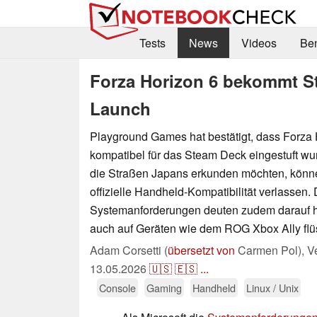
Tests
News
Videos
Be
Forza Horizon 6 bekommt St
Launch
Playground Games hat bestätigt, dass Forza 
kompatibel für das Steam Deck eingestuft wu
die Straßen Japans erkunden möchten, könne
offizielle Handheld-Kompatibilität verlassen. 
Systemanforderungen deuten zudem darauf hi
auch auf Geräten wie dem ROG Xbox Ally flüss
Adam Corsetti (
übersetzt von
Carmen Pol),
Ve
13.05.2026
🇺🇸
🇪🇸
...
Console
Gaming
Handheld
Linux / Unix