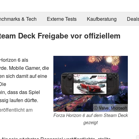
nchmarks & Tech
Externe Tests
Kaufberatung
Deal
eam Deck Freigabe vor offiziellem
Horizon 6 als
rde. Mobile Gamer, die
n sich damit auf eine
Die
n, dass das Spiel
ig laufen dürfte.
ⓘ Valve, Microsoft
röffentlicht am
Forza Horizon 6 auf dem Steam Deck
gezeigt