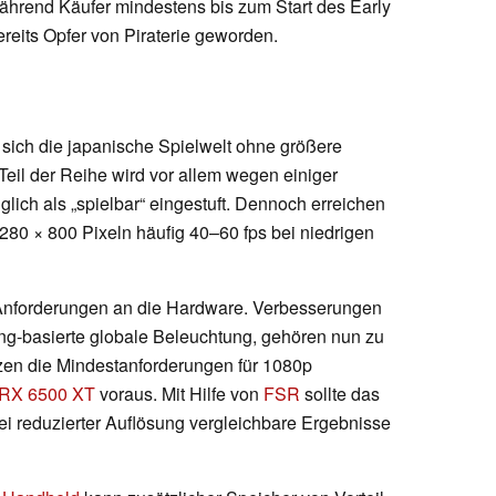
Während Käufer mindestens bis zum Start des Early
reits Opfer von Piraterie geworden.
 sich die japanische Spielwelt ohne größere
 Teil der Reihe wird vor allem wegen einiger
iglich als „spielbar“ eingestuft. Dennoch erreichen
1280 × 800 Pixeln häufig 40–60 fps bei niedrigen
e Anforderungen an die Hardware. Verbesserungen
ing-basierte globale Beleuchtung, gehören nun zu
zen die Mindestanforderungen für 1080p
RX 6500 XT
voraus. Mit Hilfe von
FSR
sollte das
ei reduzierter Auflösung vergleichbare Ergebnisse