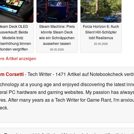
team Deck OLED
Steam Machine: Preis
Forza Horizon 6: Auch
usverkauft: Beide
könnte Steam Deck
Silent Hill-Schöpfer
Modelle trotz
wie ein Schnäppchen
lobt Realismus
eiserhöhung binnen
aussehen lassen
25.05.2026
tunden vergriffen
28.05.2026
28.05.2026
re Artikel anzeigen
m Corsetti
- Tech Writer
- 1471 Artikel auf Notebookcheck veröf
echnology at a young age and enjoyed discovering the latest inn
everal PC hardware and gaming websites. My passion has always
lives. After many years as a Tech Writer for Game Rant, I'm anx
eck.