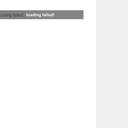
loading failed!
loading failed!