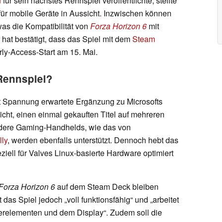
n
für sein nächstes Rennspiel veröffentlichte, stellte
ür mobile Geräte in Aussicht. Inzwischen können
 was die Kompatibilität von
Forza Horizon 6
mit
 hat bestätigt, dass das Spiel mit dem
Steam
ly-Access-Start am 15. Mai.
Rennspiel?
t Spannung erwartete Ergänzung zu Microsofts
glicht, einen einmal gekauften Titel auf mehreren
dere Gaming-Handhelds, wie das von
ly
, werden ebenfalls unterstützt. Dennoch hebt das
ziell für Valves Linux-basierte Hardware optimiert
Forza Horizon 6
auf dem Steam Deck bleiben
t das Spiel jedoch „voll funktionsfähig“ und „arbeitet
uerelementen und dem Display“. Zudem soll die