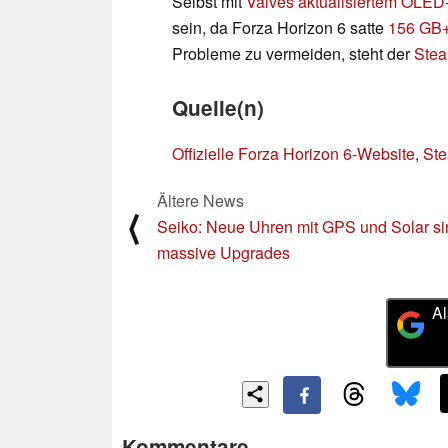
Selbst mit
Valves aktualisiertem OLE
sein, da Forza Horizon 6 satte
156 GB
Probleme zu vermeiden, steht der
Stea
Quelle(n)
Offizielle Forza Horizon 6-Website
,
Ste
Ältere News
⟨
Seiko: Neue Uhren mit GPS und Solar si
massive Upgrades
Al
Kommentare