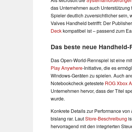
Als Microsoft die
Systemanforderunge
das Unternehmen auch Unterstützung f
Spieler deutlich zuversichtlicher sein,
Valves Handheld betrifft: Der Publisher
Deck
kompatibel ist – passend zum Ear
Das beste neue Handheld-
Das Open-World-Rennspiel ist eine mi
Play Anywhere
-Initiative, die es ermö
Windows-Geräten zu spielen. Auch an
Notebookcheck getestete
ROG Xbox Al
Unternehmen hervor, dass der Titel spe
wurde.
Konkrete Details zur Performance von
bislang rar. Laut
Store-Beschreibung
is
hervorragend mit den integrierten Ste