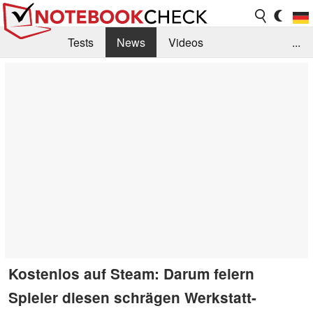
Tests
News
Videos
...
Benchmarks & Tech
Externe Tests
Kaufberatung
Deals
Suche
Jobs
Forum
Kostenlos auf Steam: Darum feiern
Spieler diesen schrägen Werkstatt-