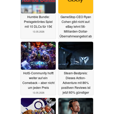
Humble Bundle:
GameStop-CEO Ryan
Preisgekröntes Spiel
Cohen gibt nicht auf:
mit 10 DLCs für 15€
eBay lehnt 56-
Milliarden-Dollar-
13.05.2026
Übernahmeangebot ab
13.05.2026
HotS-Community hofft
Steam-Bestpreis:
weiter auf ein
Dieses Action-
Comeback – aber nicht
Adventure mit 86%
um jeden Preis
positiven Reviews ist
jetzt 60% günstiger
13.05.2026
13.05.2026