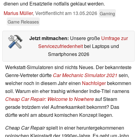
dienen und Ersatzteile notfalls geklaut werden.
Marius Müller
,
Veröffentlicht am
13.05.2026
Gaming
Game Releases
Jetzt mitmachen:
Unsere große
Umfrage zur
Servicezufriedenheit
bei Laptops und
Smartphones 2026
Werkstatt-Simulatoren sind nichts Neues. Der bekannteste
Genre-Vertreter dürfte
Car Mechanic Simulator 2021
sein,
welcher noch in diesem Jahr einen
Nachfolger
bekommen
soll. Warum ein eher trashig wirkender Indie-Titel namens
Cheap Car Repair: Welcome to Nowhere
auf Steam
gerade trotzdem viel Aufmerksamkeit bekommt? Das
dürfte wohl am absurd komischen Konzept liegen.
Cheap Car Repair
spielt in einer heruntergekommenen
polnischen Kleinstadt der 1990er-Jahre. Es geht um John,