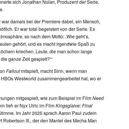
innerte sich Jonathan Nolan, Produzent der Serie,
e.
l war damals bei der Premiere dabei, ein Mensch,
flich. Er war total begeistert von der Serie. Es
tmosphäre, so nach dem Motto: ‚Wie geht’s,
Leuten gehört, und es macht irgendwie Spaß zu
 Löchern kriechen, Leute, die man schon lange
die ganze Zeit gespielt?‘“
von
Fallout
mitspielt, macht Sinn, wenn man
ei HBOs Westworld zusammengearbeitet hat, wo er
lmungen mitgespielt, wie zum Beispiel im Film
Need
 lieh er Nyx Ulric im Film
Kingsglaive: Final
Stimme. Im Jahr 2025 sprach Aaron Paul zudem
t Robertson III., der den Mantel des Mecha Man