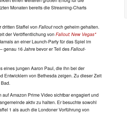
kiert einen weiteren großen Erfolg für die
etzten Monaten bereits die Streaming-Charts
 dritten Staffel von
Fallout
noch geheim gehalten.
seit der Veröffentlichung von
Fallout: New Vegas
damals an einer Launch-Party für das Spiel im
 – genau 16 Jahre bevor er Teil des
Fallout
-
s eines jungen Aaron Paul, die ihn bei der
d Entwicklern von Bethesda zeigen. Zu dieser Zeit
 Bad.
n auf Amazon Prime Video sichtbar engagiert und
Fangemeinde aktiv zu halten. Er besuchte sowohl
ffel 1 als auch die Londoner Vorführung von