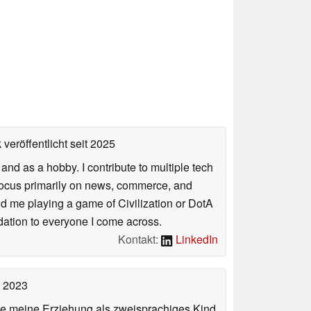
veröffentlicht
seit 2025
nd as a hobby. I contribute to multiple tech
focus primarily on news, commerce, and
find me playing a game of Civilization or DotA
ation to everyone I come across.
Kontakt:
LinkedIn
t 2023
de meine Erziehung als zweisprachiges Kind