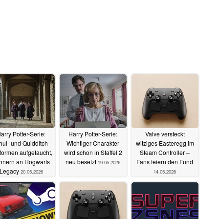
arry Potter-Serie:
Harry Potter-Serie:
Valve versteckt
hul- und Quidditch-
Wichtiger Charakter
witziges Easteregg im
formen aufgetaucht,
wird schon in Staffel 2
Steam Controller –
innern an Hogwarts
neu besetzt
Fans feiern den Fund
19.05.2026
Legacy
20.05.2026
14.05.2026