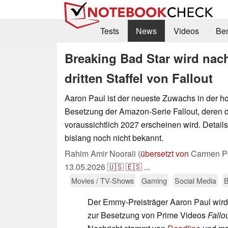
Tests
News
Videos
Be
Breaking Bad Star wird nach
dritten Staffel von Fallout
Aaron Paul ist der neueste Zuwachs in der h
Besetzung der Amazon-Serie Fallout, deren dri
voraussichtlich 2027 erscheinen wird. Details
bislang noch nicht bekannt.
Rahim Amir Noorali (
übersetzt von
Carmen Po
13.05.2026
🇺🇸
🇪🇸
...
Movies / TV-Shows
Gaming
Social Media
B
Der Emmy-Preisträger Aaron Paul wird i
zur Besetzung von Prime Videos
Fallo