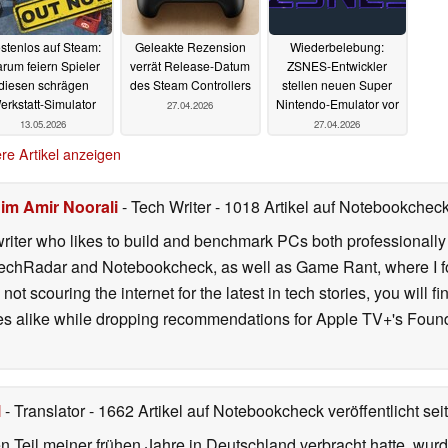
stenlos auf Steam:
Geleakte Rezension
Wiederbelebung:
rum feiern Spieler
verrät Release-Datum
ZSNES-Entwickler
diesen schrägen
des Steam Controllers
stellen neuen Super
erkstatt-Simulator
Nintendo-Emulator vor
27.04.2026
13.05.2026
27.04.2026
re Artikel anzeigen
im Amir Noorali
- Tech Writer
- 1018 Artikel auf Notebookcheck 
iter who likes to build and benchmark PCs both professionally a
 TechRadar and Notebookcheck, as well as Game Rant, where I 
ot scouring the internet for the latest in tech stories, you will 
ies alike while dropping recommendations for Apple TV+'s Found
l
- Translator
- 1662 Artikel auf Notebookcheck veröffentlicht
sei
 Teil meiner frühen Jahre in Deutschland verbracht hatte, wur