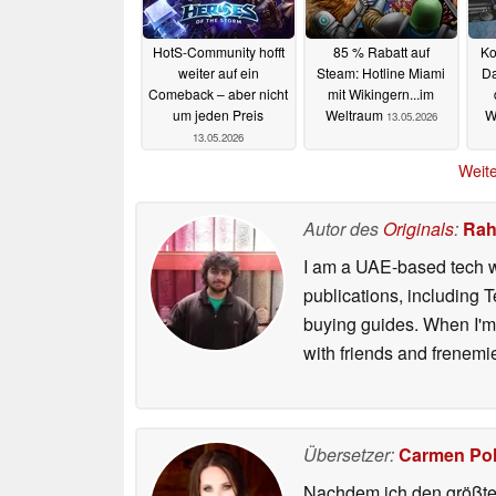
HotS-Community hofft
85 % Rabatt auf
Ko
weiter auf ein
Steam: Hotline Miami
Da
Comeback – aber nicht
mit Wikingern...im
um jeden Preis
Weltraum
W
13.05.2026
13.05.2026
Weite
Autor des
Originals
:
Rah
I am a UAE-based tech wr
publications, including
buying guides. When I'm n
with friends and frenem
Übersetzer:
Carmen Po
Nachdem ich den größten