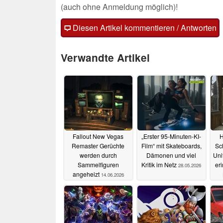
(auch ohne Anmeldung möglich)!
Diesen Artikel kommentieren / Antworten
Verwandte Artikel
Fallout New Vegas
„Erster 95-Minuten-KI-
H
Remaster Gerüchte
Film“ mit Skateboards,
Sc
werden durch
Dämonen und viel
Uni
Sammelfiguren
Kritik im Netz
er
28.05.2026
angeheizt
14.06.2026