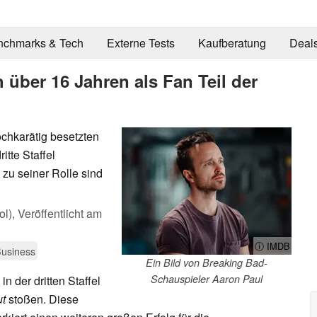
nchmarks & Tech
Externe Tests
Kaufberatung
Deal
 über 16 Jahren als Fan Teil der
ochkarätig besetzten
tte Staffel
 zu seiner Rolle sind
l),
Veröffentlicht am
ⓘ IMDB
usiness
Ein Bild von Breaking Bad-
Schauspieler Aaron Paul
n der dritten Staffel
ut
stoßen. Diese