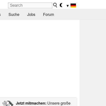
▼
s
Suche
Jobs
Forum
Jetzt mitmachen:
Unsere große