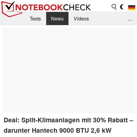
Tests
News
Videos
...
Benchmarks & Tech
Externe Tests
Kaufberatung
Deals
Suche
Jobs
Forum
Deal: Split-Klimaanlagen mit 30% Rabatt –
darunter Hantech 9000 BTU 2,6 kW