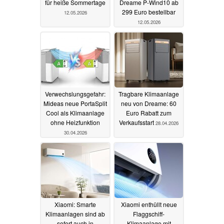
für heiße Sommertage
Dreame P-Wind10 ab
299 Euro bestellbar
12.05.2026
12.05.2026
Verwechslungsgefahr:
Tragbare Klimaanlage
Mideas neue PortaSplit
neu von Dreame: 60
Cool als Klimaanlage
Euro Rabatt zum
ohne Heizfunktion
Verkaufsstart
28.04.2026
30.04.2026
Xiaomi: Smarte
Xiaomi enthüllt neue
Klimaanlagen sind ab
Flaggschiff-
sofort auch in
Klimaanlage mit