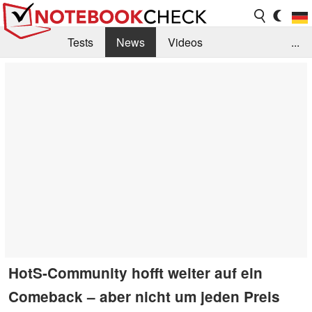
Tests
News
Videos
...
Benchmarks & Tech
Externe Tests
Kaufberatung
Deals
Suche
Jobs
Forum
HotS-Community hofft weiter auf ein
Comeback – aber nicht um jeden Preis