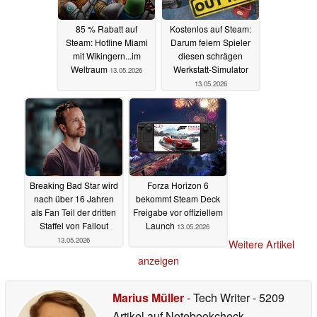
85 % Rabatt auf
Kostenlos auf Steam:
Steam: Hotline Miami
Darum feiern Spieler
mit Wikingern...im
diesen schrägen
Weltraum
Werkstatt-Simulator
13.05.2026
13.05.2026
Breaking Bad Star wird
Forza Horizon 6
nach über 16 Jahren
bekommt Steam Deck
als Fan Teil der dritten
Freigabe vor offiziellem
Staffel von Fallout
Launch
13.05.2026
13.05.2026
Weitere Artikel
anzeigen
Marius Müller
- Tech Writer
- 5209
Artikel auf Notebookcheck