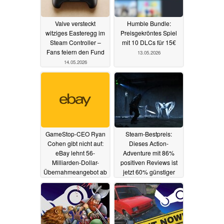
Valve versteckt
Humble Bundle:
witziges Easteregg im
Preisgekröntes Spiel
Steam Controller –
mit 10 DLCs für 15€
Fans feiern den Fund
13.05.2026
14.05.2026
GameStop-CEO Ryan
Steam-Bestpreis:
Cohen gibt nicht auf:
Dieses Action-
eBay lehnt 56-
Adventure mit 86%
Milliarden-Dollar-
positiven Reviews ist
Übernahmeangebot ab
jetzt 60% günstiger
13.05.2026
13.05.2026