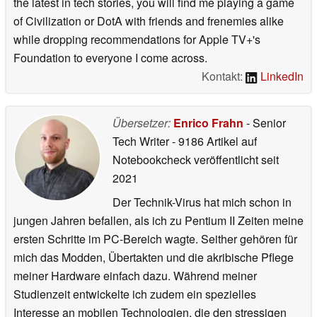
the latest in tech stories, you will find me playing a game
of Civilization or DotA with friends and frenemies alike
while dropping recommendations for Apple TV+'s
Foundation to everyone I come across.
Kontakt:
LinkedIn
Übersetzer:
Enrico Frahn
- Senior
Tech Writer
- 9186 Artikel auf
Notebookcheck veröffentlicht
seit
2021
Der Technik-Virus hat mich schon in
jungen Jahren befallen, als ich zu Pentium II Zeiten meine
ersten Schritte im PC-Bereich wagte. Seither gehören für
mich das Modden, Übertakten und die akribische Pflege
meiner Hardware einfach dazu. Während meiner
Studienzeit entwickelte ich zudem ein spezielles
Interesse an mobilen Technologien, die den stressigen