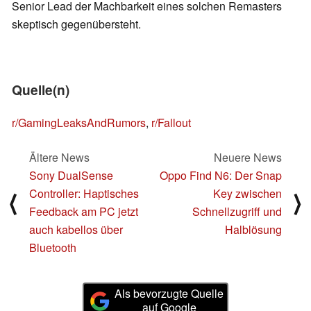
Senior Lead der Machbarkeit eines solchen Remasters
skeptisch gegenübersteht.
Quelle(n)
r/GamingLeaksAndRumors
,
r/Fallout
Ältere News
Neuere News
Sony DualSense
Oppo Find N6: Der Snap
Controller: Haptisches
Key zwischen
⟨
⟩
Feedback am PC jetzt
Schnellzugriff und
auch kabellos über
Halblösung
Bluetooth
Als bevorzugte Quelle
auf Google