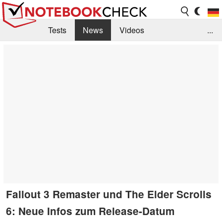
Tests
News
Videos
...
Benchmarks & Tech
Externe Tests
Kaufberatung
Deals
Suche
Jobs
Forum
Fallout 3 Remaster und The Elder Scrolls
6: Neue Infos zum Release-Datum