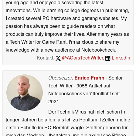
young age and enjoyed discovering the latest
innovations. While earning college degrees in publishing,
I created several PC hardware and gaming websites. My
passion has always been to guide readers on what
products can truly improve their lives. After many years as
a Tech Writer for Game Rant, I'm anxious to share my
knowledge with a new audience at Notebookcheck.
Kontakt:
@ACorsTechWriter
,
LinkedIn
Übersetzer:
Enrico Frahn
- Senior
Tech Writer
- 9058 Artikel auf
Notebookcheck veröffentlicht
seit
2021
Der Technik-Virus hat mich schon in
jungen Jahren befallen, als ich zu Pentium II Zeiten meine
ersten Schritte im PC-Bereich wagte. Seither gehören für
mich das Modden, Übertakten und die akribische Pflege