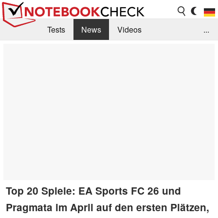
Tests
News
Videos
...
Benchmarks & Tech
Externe Tests
Kaufberatung
Deals
Suche
Jobs
Forum
Top 20 Spiele: EA Sports FC 26 und
Pragmata im April auf den ersten Plätzen,