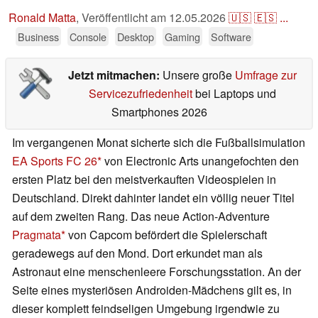
Ronald Matta
,
Veröffentlicht am
12.05.2026
🇺🇸
🇪🇸
...
Business
Console
Desktop
Gaming
Software
Jetzt mitmachen:
Unsere große
Umfrage zur
Servicezufriedenheit
bei Laptops und
Smartphones 2026
Im vergangenen Monat sicherte sich die Fußballsimulation
EA Sports FC 26
von Electronic Arts unangefochten den
ersten Platz bei den meistverkauften Videospielen in
Deutschland. Direkt dahinter landet ein völlig neuer Titel
auf dem zweiten Rang. Das neue Action-Adventure
Pragmata
von Capcom befördert die Spielerschaft
geradewegs auf den Mond. Dort erkundet man als
Astronaut eine menschenleere Forschungsstation. An der
Seite eines mysteriösen Androiden-Mädchens gilt es, in
dieser komplett feindseligen Umgebung irgendwie zu