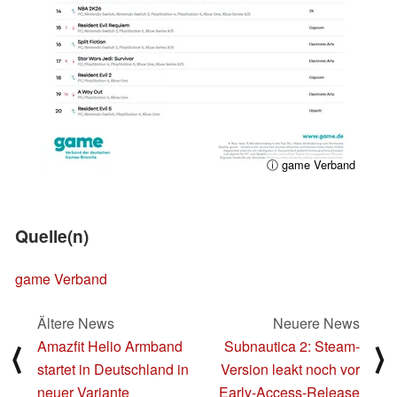
ⓘ game Verband
Quelle(n)
game Verband
Ältere News
Neuere News
Amazfit Helio Armband
Subnautica 2: Steam-
⟨
⟩
startet in Deutschland in
Version leakt noch vor
neuer Variante
Early-Access-Release