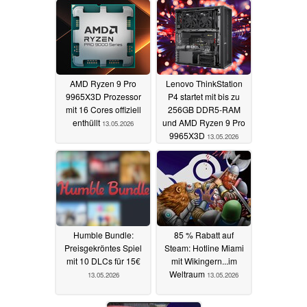
AMD Ryzen 9 Pro
Lenovo ThinkStation
9965X3D Prozessor
P4 startet mit bis zu
mit 16 Cores offiziell
256GB DDR5-RAM
enthüllt
und AMD Ryzen 9 Pro
13.05.2026
9965X3D
13.05.2026
Humble Bundle:
85 % Rabatt auf
Preisgekröntes Spiel
Steam: Hotline Miami
mit 10 DLCs für 15€
mit Wikingern...im
Weltraum
13.05.2026
13.05.2026