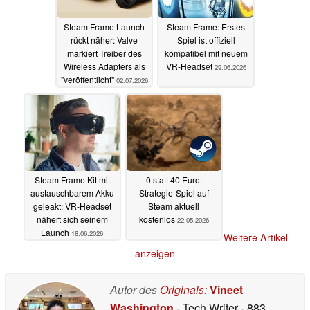
Steam Frame Launch
Steam Frame: Erstes
rückt näher: Valve
Spiel ist offiziell
markiert Treiber des
kompatibel mit neuem
Wireless Adapters als
VR-Headset
29.06.2026
"veröffentlicht"
02.07.2026
Steam Frame Kit mit
0 statt 40 Euro:
austauschbarem Akku
Strategie-Spiel auf
geleakt: VR-Headset
Steam aktuell
nähert sich seinem
kostenlos
22.05.2026
Launch
18.06.2026
Weitere Artikel
anzeigen
Autor des
Originals
:
Vineet
Washington
- Tech Writer
- 883