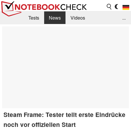
Tests
News
Videos
...
Benchmarks & Tech
Externe Tests
Kaufberatung
Deals
Suche
Jobs
Forum
Steam Frame: Tester teilt erste Eindrücke
noch vor offiziellen Start