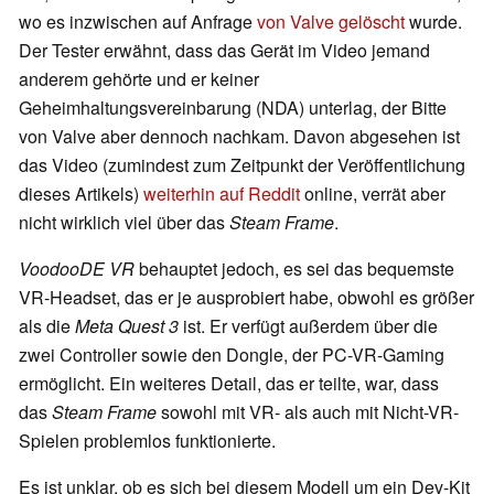
wo es inzwischen auf Anfrage
von Valve gelöscht
wurde.
Der Tester erwähnt, dass das Gerät im Video jemand
anderem gehörte und er keiner
Geheimhaltungsvereinbarung (NDA) unterlag, der Bitte
von Valve aber dennoch nachkam. Davon abgesehen ist
das Video (zumindest zum Zeitpunkt der Veröffentlichung
dieses Artikels)
weiterhin auf Reddit
online, verrät aber
nicht wirklich viel über das
Steam Frame
.
VoodooDE VR
behauptet jedoch, es sei das bequemste
VR-Headset, das er je ausprobiert habe, obwohl es größer
als die
Meta Quest 3
ist. Er verfügt außerdem über die
zwei Controller sowie den Dongle, der PC-VR-Gaming
ermöglicht. Ein weiteres Detail, das er teilte, war, dass
das
Steam Frame
sowohl mit VR- als auch mit Nicht-VR-
Spielen problemlos funktionierte.
Es ist unklar, ob es sich bei diesem Modell um ein Dev-Kit