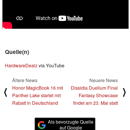
Quelle(n)
HardwareDealz
via YouTube
Ältere News
Neuere News
Honor MagicBook 16 mit
Dissidia Duellum Final
⟨
⟩
Panther Lake startet mit
Fantasy Showcase
Rabatt in Deutschland
findet am 23. Mai statt
Als bevorzugte Quelle
auf Google