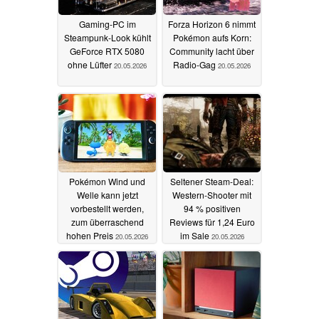
Gaming-PC im
Forza Horizon 6 nimmt
Steampunk-Look kühlt
Pokémon aufs Korn:
GeForce RTX 5080
Community lacht über
ohne Lüfter
Radio-Gag
20.05.2026
20.05.2026
Pokémon Wind und
Seltener Steam-Deal:
Welle kann jetzt
Western-Shooter mit
vorbestellt werden,
94 % positiven
zum überraschend
Reviews für 1,24 Euro
hohen Preis
im Sale
20.05.2026
20.05.2026