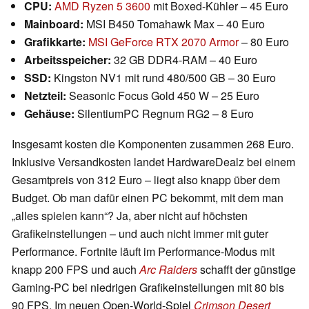
CPU:
AMD Ryzen 5 3600
mit Boxed-Kühler – 45 Euro
Mainboard:
MSI B450 Tomahawk Max – 40 Euro
Grafikkarte:
MSI GeForce RTX 2070 Armor
– 80 Euro
Arbeitsspeicher:
32 GB DDR4-RAM – 40 Euro
SSD:
Kingston NV1 mit rund 480/500 GB – 30 Euro
Netzteil:
Seasonic Focus Gold 450 W – 25 Euro
Gehäuse:
SilentiumPC Regnum RG2 – 8 Euro
Insgesamt kosten die Komponenten zusammen 268 Euro.
Inklusive Versandkosten landet HardwareDealz bei einem
Gesamtpreis von 312 Euro – liegt also knapp über dem
Budget. Ob man dafür einen PC bekommt, mit dem man
„alles spielen kann“? Ja, aber nicht auf höchsten
Grafikeinstellungen – und auch nicht immer mit guter
Performance. Fortnite läuft im Performance-Modus mit
knapp 200 FPS und auch
Arc Raiders
schafft der günstige
Gaming-PC bei niedrigen Grafikeinstellungen mit 80 bis
90 FPS. Im neuen Open-World-Spiel
Crimson Desert