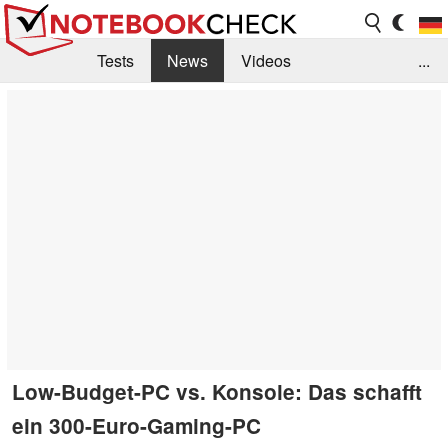
Tests
News
Videos
...
Benchmarks & Tech
Externe Tests
Kaufberatung
Deals
Suche
Jobs
Forum
Low-Budget-PC vs. Konsole: Das schafft
ein 300-Euro-Gaming-PC