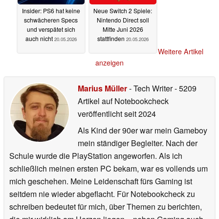
Insider: PS6 hat keine
Neue Switch 2 Spiele:
schwächeren Specs
Nintendo Direct soll
und verspätet sich
Mitte Juni 2026
auch nicht
stattfinden
20.05.2026
20.05.2026
Weitere Artikel
anzeigen
Marius Müller
- Tech Writer
- 5209
Artikel auf Notebookcheck
veröffentlicht
seit 2024
Als Kind der 90er war mein Gameboy
mein ständiger Begleiter. Nach der
Schule wurde die PlayStation angeworfen. Als ich
schließlich meinen ersten PC bekam, war es vollends um
mich geschehen. Meine Leidenschaft fürs Gaming ist
seitdem nie wieder abgeflacht. Für Notebookcheck zu
schreiben bedeutet für mich, über Themen zu berichten,