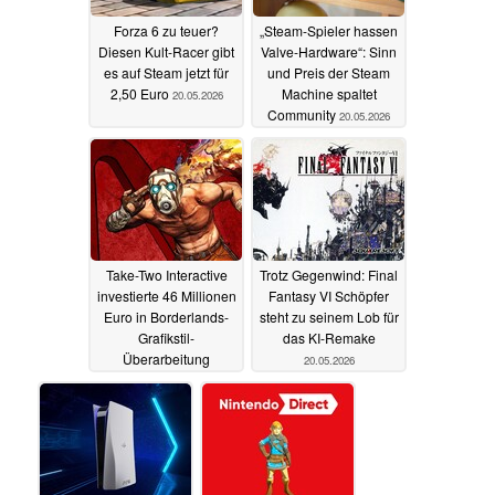
Forza 6 zu teuer?
„Steam-Spieler hassen
Diesen Kult-Racer gibt
Valve-Hardware“: Sinn
es auf Steam jetzt für
und Preis der Steam
2,50 Euro
Machine spaltet
20.05.2026
Community
20.05.2026
Take-Two Interactive
Trotz Gegenwind: Final
investierte 46 Millionen
Fantasy VI Schöpfer
Euro in Borderlands-
steht zu seinem Lob für
Grafikstil-
das KI-Remake
Überarbeitung
20.05.2026
20.05.2026