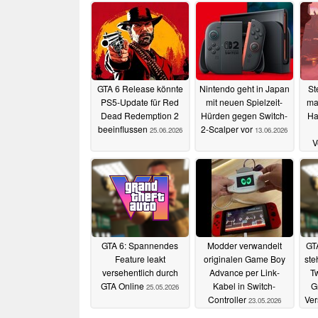
GTA 6 Release könnte
Nintendo geht in Japan
St
PS5-Update für Red
mit neuen Spielzeit-
ma
Dead Redemption 2
Hürden gegen Switch-
Ha
beeinflussen
2-Scalper vor
25.06.2026
13.06.2026
V
GTA 6: Spannendes
Modder verwandelt
GT
Feature leakt
originalen Game Boy
steh
versehentlich durch
Advance per Link-
Tw
GTA Online
Kabel in Switch-
G
25.05.2026
Controller
Ve
23.05.2026