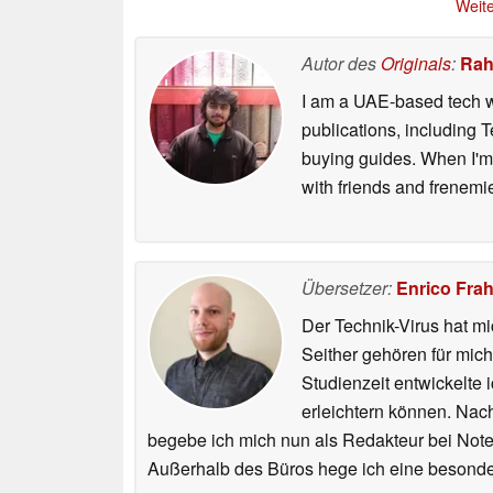
Weite
Autor des
Originals
:
Rah
I am a UAE-based tech wr
publications, including
buying guides. When I'm n
with friends and frenem
Übersetzer:
Enrico Fra
Der Technik-Virus hat mi
Seither gehören für mic
Studienzeit entwickelte 
erleichtern können. Nac
begebe ich mich nun als Redakteur bei Not
Außerhalb des Büros hege ich eine besonder