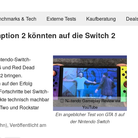
nchmarks & Tech
Externe Tests
Kaufberatung
Deal
tion 2 könnten auf die Switch 2
ntendo-Switch-
 5 und Red Dead
2 bringen.
auf den Erfolg
ortschritte bei Switch-
ekte technisch machbar
ⓘ Nintendo Gameplay Review via
-Two und Rockstar
YouTube
Ein angeblicher Test von GTA 5 auf
der Nintendo Switch
ahn),
Veröffentlicht am