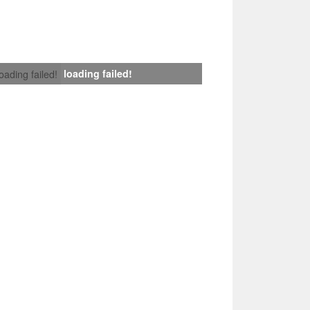
loading failed!
loading failed!