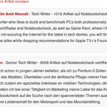
re Artikel anzeigen
im Amir Noorali
- Tech Writer
- 1018 Artikel auf Notebookcheck 
iter who likes to build and benchmark PCs both professionally a
 TechRadar and Notebookcheck, as well as Game Rant, where I 
ot scouring the internet for the latest in tech stories, you will 
ies alike while dropping recommendations for Apple TV+'s Found
hn
- Senior Tech Writer
- 9058 Artikel auf Notebookcheck veröffen
ch schon in jungen Jahren befallen, als ich zu Pentium II Zeite
h das Modden, Übertakten und die akribische Pflege meiner Ha
ich zudem ein spezielles Interesse an mobilen Technologien, di
hdem ich bei einer Tätigkeit im Marketing meine Liebe für das 
ebookcheck auf die Suche nach den spannendsten Themen aus d
e Leidenschaft für den Motorsport und das Mountainbiking.