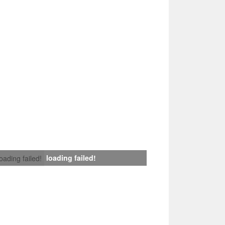
loading failed!
loading failed!