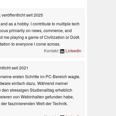
veröffentlicht
seit 2025
nd as a hobby. I contribute to multiple tech
focus primarily on news, commerce, and
find me playing a game of Civilization or DotA
ation to everyone I come across.
Kontakt:
LinkedIn
tlicht
seit 2021
n meine ersten Schritte im PC-Bereich wagte.
rdware einfach dazu. Während meiner
e den stressigen Studienalltag erheblich
Kreieren von Webinhalten gefunden habe,
er faszinierenden Welt der Technik.