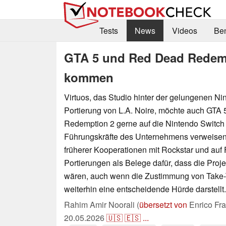
Tests
News
Videos
Be
GTA 5 und Red Dead Redemp
kommen
Virtuos, das Studio hinter der gelungenen Ni
Portierung von L.A. Noire, möchte auch GTA
Redemption 2 gerne auf die Nintendo Switch 
Führungskräfte des Unternehmens verweisen 
früherer Kooperationen mit Rockstar und auf F
Portierungen als Belege dafür, dass die Proj
wären, auch wenn die Zustimmung von Take
weiterhin eine entscheidende Hürde darstellt.
Rahim Amir Noorali (
übersetzt von
Enrico Fr
20.05.2026
🇺🇸
🇪🇸
...