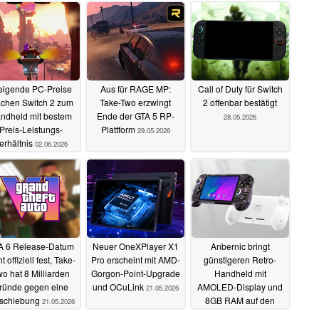
eigende PC-Preise
Aus für RAGE MP:
Call of Duty für Switch
chen Switch 2 zum
Take-Two erzwingt
2 offenbar bestätigt
ndheld mit bestem
Ende der GTA 5 RP-
28.05.2026
Preis-Leistungs-
Plattform
29.05.2026
erhältnis
02.06.2026
A 6 Release-Datum
Neuer OneXPlayer X1
Anbernic bringt
t offiziell fest, Take-
Pro erscheint mit AMD-
günstigeren Retro-
o hat 8 Milliarden
Gorgon-Point-Upgrade
Handheld mit
ründe gegen eine
und OCuLink
AMOLED-Display und
21.05.2026
rschiebung
8GB RAM auf den
21.05.2026
Markt
21.05.2026