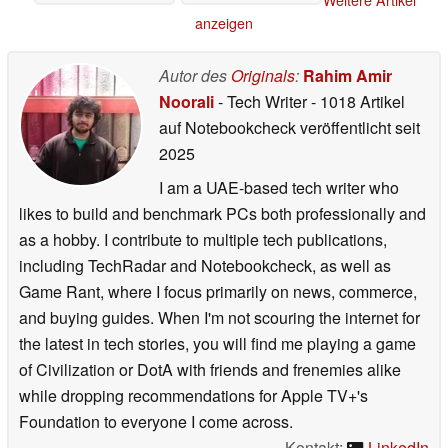
Weitere Artikel
anzeigen
Autor des
Originals
:
Rahim Amir
Noorali
- Tech Writer
- 1018 Artikel
auf Notebookcheck veröffentlicht
seit
2025
I am a UAE-based tech writer who
likes to build and benchmark PCs both professionally and
as a hobby. I contribute to multiple tech publications,
including TechRadar and Notebookcheck, as well as
Game Rant, where I focus primarily on news, commerce,
and buying guides. When I'm not scouring the internet for
the latest in tech stories, you will find me playing a game
of Civilization or DotA with friends and frenemies alike
while dropping recommendations for Apple TV+'s
Foundation to everyone I come across.
Kontakt:
LinkedIn