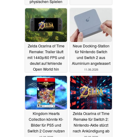
physischen Spielen
festhalten
06.07.2026
Zelda Ocarina of Time
Neue Docking-Station
Remake: Trailer läuft
für Nintendo Switch
mit 1440p/60 FPS und
und Switch 2 aus
deutet auf fehlende
Aluminium angeteasert
Open World hin
11.06.2026
16.06.2026
Kingdom Hearts
Zelda Ocarina of Time
Collection könnte KI-
Remake für Switch 2:
Bilder für PS5 und
Nintendo-Aktie stürzt
Switch 2 Cover nutzen
nach Ankündigung ab
10.06.2026
09.06.2026