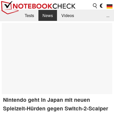
Tests
News
Videos
...
Benchmarks & Tech
Externe Tests
Kaufberatung
Deals
Suche
Jobs
Forum
Nintendo geht in Japan mit neuen
Spielzeit-Hürden gegen Switch-2-Scalper