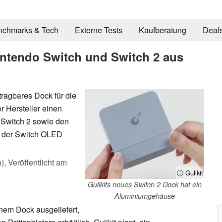
nchmarks & Tech
Externe Tests
Kaufberatung
Deal
intendo Switch und Switch 2 aus
 tragbares Dock für die
r Hersteller einen
r Switch 2 sowie den
d der Switch OLED
n),
Veröffentlicht am
ⓘ Gulikit
Gulikits neues Switch 2 Dock hat ein
Aluminiumgehäuse
inem Dock ausgeliefert,