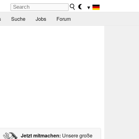
▼
s
Suche
Jobs
Forum
Jetzt mitmachen:
Unsere große