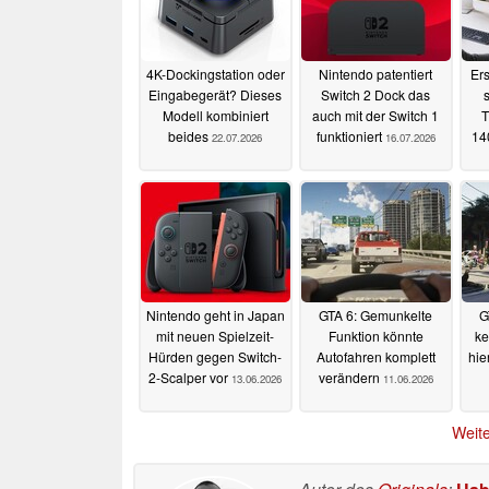
4K-Dockingstation oder
Nintendo patentiert
Er
Eingabegerät? Dieses
Switch 2 Dock das
Modell kombiniert
auch mit der Switch 1
T
beides
funktioniert
14
22.07.2026
16.07.2026
Nintendo geht in Japan
GTA 6: Gemunkelte
G
mit neuen Spielzeit-
Funktion könnte
ke
Hürden gegen Switch-
Autofahren komplett
hie
2-Scalper vor
verändern
13.06.2026
11.06.2026
Weite