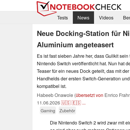
Tests
News
Videos
Be
Neue Docking-Station für N
Aluminium angeteasert
Es ist fast sieben Jahre her, dass Gulikit sein
Nintendo Switch veröffentlicht hat. Nun hat de
Teaser für ein neues Dock geteilt, das mit de
Handhelds der ersten Switch-Generation un
kompatibel ist.
Habeeb Onawole (
übersetzt von
Enrico Frah
11.06.2026
🇺🇸
🇪🇸
...
Gaming
Zubehör
Die Nintendo Switch 2 wird zwar mit e