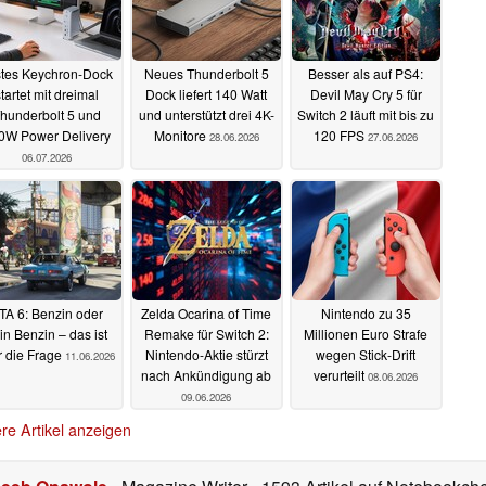
stes Keychron-Dock
Neues Thunderbolt 5
Besser als auf PS4:
startet mit dreimal
Dock liefert 140 Watt
Devil May Cry 5 für
hunderbolt 5 und
und unterstützt drei 4K-
Switch 2 läuft mit bis zu
0W Power Delivery
Monitore
120 FPS
28.06.2026
27.06.2026
06.07.2026
TA 6: Benzin oder
Zelda Ocarina of Time
Nintendo zu 35
in Benzin – das ist
Remake für Switch 2:
Millionen Euro Strafe
r die Frage
Nintendo-Aktie stürzt
wegen Stick-Drift
11.06.2026
nach Ankündigung ab
verurteilt
08.06.2026
09.06.2026
re Artikel anzeigen