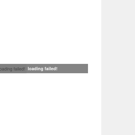
loading failed!
loading failed!