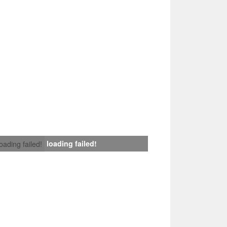
loading failed!
loading failed!