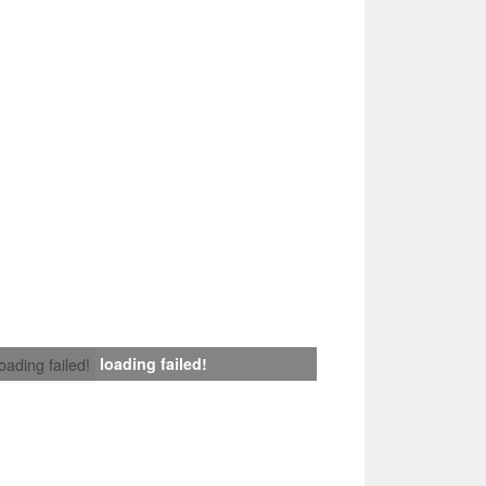
loading failed!
loading failed!