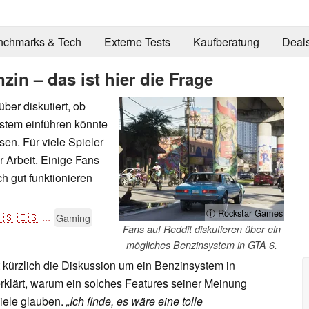
nchmarks & Tech
Externe Tests
Kaufberatung
Deal
in – das ist hier die Frage
er diskutiert, ob
ystem einführen könnte
en. Für viele Spieler
r Arbeit. Einige Fans
h gut funktionieren
ⓘ Rockstar Games
🇸
🇪🇸
...
Gaming
Fans auf Reddit diskutieren über ein
mögliches Benzinsystem in GTA 6.
 kürzlich die Diskussion um ein Benzinsystem in
klärt, warum ein solches Features seiner Meinung
viele glauben.
„Ich finde, es wäre eine tolle