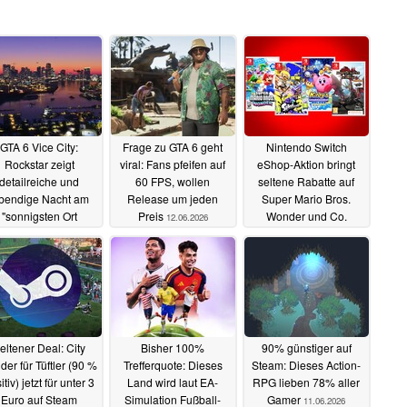
GTA 6 Vice City:
Frage zu GTA 6 geht
Nintendo Switch
Rockstar zeigt
viral: Fans pfeifen auf
eShop-Aktion bringt
detailreiche und
60 FPS, wollen
seltene Rabatte auf
ebendige Nacht am
Release um jeden
Super Mario Bros.
"sonnigsten Ort
Preis
Wonder und Co.
12.06.2026
merikas"
18.06.2026
11.06.2026
eltener Deal: City
Bisher 100%
90% günstiger auf
der für Tüftler (90 %
Trefferquote: Dieses
Steam: Dieses Action-
itiv) jetzt für unter 3
Land wird laut EA-
RPG lieben 78% aller
Euro auf Steam
Simulation Fußball-
Gamer
11.06.2026