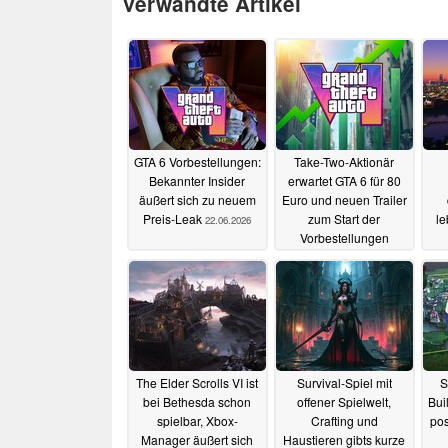
Verwandte Artikel
GTA 6 Vorbestellungen:
Take-Two-Aktionär
Bekannter Insider
erwartet GTA 6 für 80
äußert sich zu neuem
Euro und neuen Trailer
Preis-Leak
zum Start der
l
22.06.2026
Vorbestellungen
A
20.06.2026
The Elder Scrolls VI ist
Survival-Spiel mit
S
bei Bethesda schon
offener Spielwelt,
Buil
spielbar, Xbox-
Crafting und
pos
Manager äußert sich
Haustieren gibts kurze