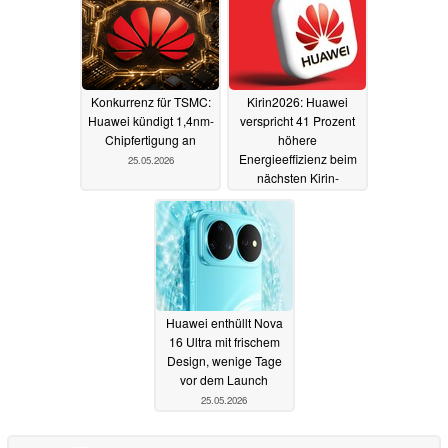
Konkurrenz für TSMC:
Kirin2026: Huawei
Huawei kündigt 1,4nm-
verspricht 41 Prozent
Chipfertigung an
höhere
Energieeffizienz beim
25.05.2026
nächsten Kirin-
Flaggschiff-Chip
25.05.2026
Huawei enthüllt Nova
16 Ultra mit frischem
Design, wenige Tage
vor dem Launch
25.05.2026