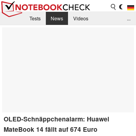
Tests
News
Videos
...
Benchmarks & Tech
Externe Tests
Kaufberatung
Deals
Suche
Jobs
Forum
OLED-Schnäppchenalarm: Huawei
MateBook 14 fällt auf 674 Euro