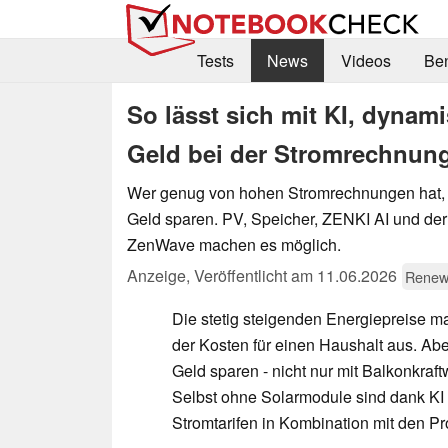
Tests
News
Videos
Be
So lässt sich mit KI, dynam
Geld bei der Stromrechnun
Wer genug von hohen Stromrechnungen hat, 
Geld sparen. PV, Speicher, ZENKI AI und der
ZenWave machen es möglich.
Anzeige
,
Veröffentlicht am
11.06.2026
Renew
Die stetig steigenden Energiepreise m
der Kosten für einen Haushalt aus. Aber
Geld sparen - nicht nur mit Balkonkraf
Selbst ohne Solarmodule sind dank K
Stromtarifen in Kombination mit den P