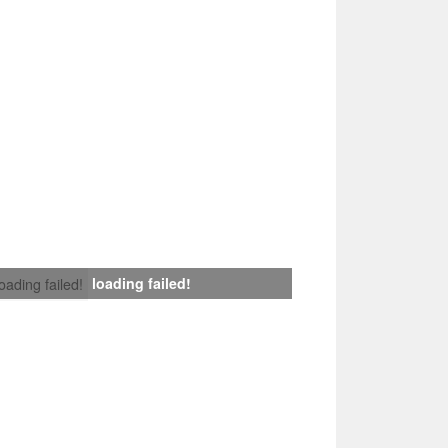
loading failed!
loading failed!