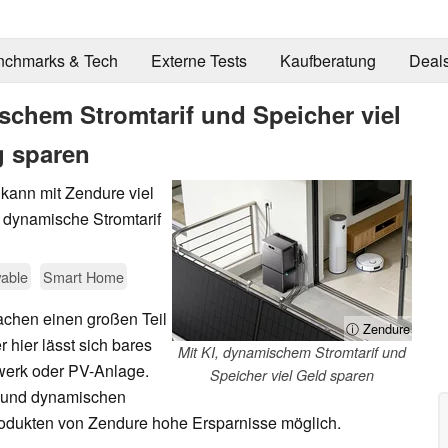
nchmarks & Tech
Externe Tests
Kaufberatung
Deal
ischem Stromtarif und Speicher viel
g sparen
kann mit Zendure viel
 dynamische Stromtarif
able
Smart Home
achen einen großen Teil
ⓘ Zendure
 hier lässt sich bares
Mit KI, dynamischem Stromtarif und
twerk oder PV-Anlage.
Speicher viel Geld sparen
I und dynamischen
rodukten von Zendure hohe Ersparnisse möglich.