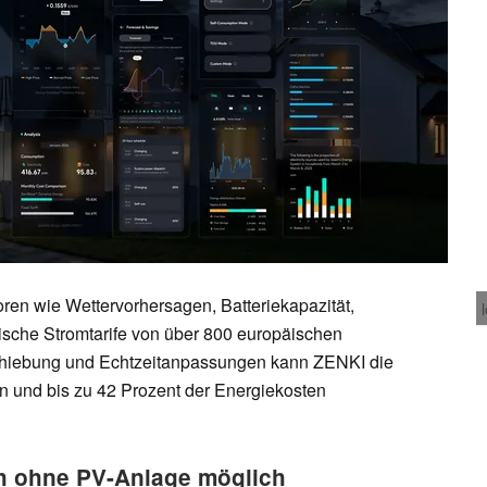
toren wie Wettervorhersagen, Batteriekapazität,
ische Stromtarife von über 800 europäischen
rschiebung und Echtzeitanpassungen kann ZENKI die
n und bis zu 42 Prozent der Energiekosten
h ohne PV-Anlage möglich