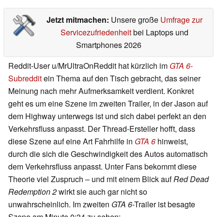
Jetzt mitmachen:
Unsere große
Umfrage zur
Servicezufriedenheit
bei Laptops und
Smartphones 2026
Reddit-User u/MrUltraOnReddit hat kürzlich im
GTA 6
-
Subreddit
ein Thema auf den Tisch gebracht, das seiner
Meinung nach mehr Aufmerksamkeit verdient. Konkret
geht es um eine Szene im zweiten Trailer, in der Jason auf
dem Highway unterwegs ist und sich dabei perfekt an den
Verkehrsfluss anpasst. Der Thread-Ersteller hofft, dass
diese Szene auf eine Art Fahrhilfe in
GTA 6
hinweist,
durch die sich die Geschwindigkeit des Autos automatisch
dem Verkehrsfluss anpasst. Unter Fans bekommt diese
Theorie viel Zuspruch – und mit einem Blick auf
Red Dead
Redemption 2
wirkt sie auch gar nicht so
unwahrscheinlich. Im zweiten
GTA 6
-Trailer ist besagte
Szene am Minute 0:34 zu sehen: