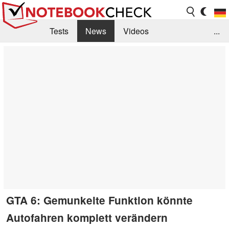
Tests
News
Videos
...
Benchmarks & Tech
Externe Tests
Kaufberatung
Deals
Suche
Jobs
Forum
GTA 6: Gemunkelte Funktion könnte
Autofahren komplett verändern