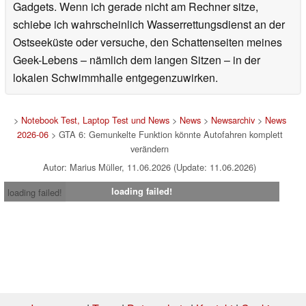
schreiben bedeutet für mich, über Themen zu berichten,
die mir wirklich am Herzen liegen – neben Gaming auch
gerne über E-Mobilität, Fotovoltaik oder innovative
Gadgets. Wenn ich gerade nicht am Rechner sitze,
schiebe ich wahrscheinlich Wasserrettungsdienst an der
Ostseeküste oder versuche, den Schattenseiten meines
Geek-Lebens – nämlich dem langen Sitzen – in der
lokalen Schwimmhalle entgegenzuwirken.
>
Notebook Test, Laptop Test und News
>
News
>
Newsarchiv
>
News
2026-06
> GTA 6: Gemunkelte Funktion könnte Autofahren komplett
verändern
Autor: Marius Müller, 11.06.2026 (Update: 11.06.2026)
loading failed!
loading failed!