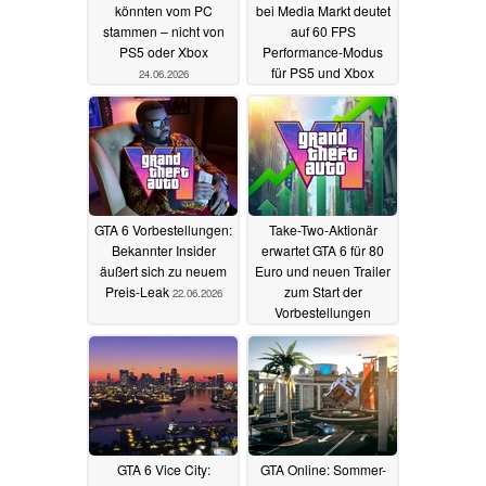
GTA-6-Screenshots
GTA 6 Vorbestellung
könnten vom PC
bei Media Markt deutet
stammen – nicht von
auf 60 FPS
PS5 oder Xbox
Performance-Modus
für PS5 und Xbox
24.06.2026
24.06.2026
GTA 6 Vorbestellungen:
Take-Two-Aktionär
Bekannter Insider
erwartet GTA 6 für 80
äußert sich zu neuem
Euro und neuen Trailer
Preis-Leak
zum Start der
22.06.2026
Vorbestellungen
20.06.2026