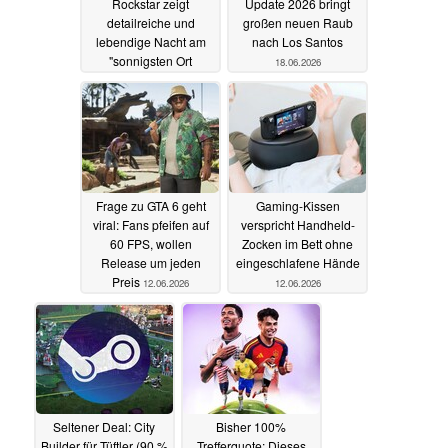
GTA 6 Vice City:
GTA Online: Sommer-
Rockstar zeigt
Update 2026 bringt
detailreiche und
großen neuen Raub
lebendige Nacht am
nach Los Santos
"sonnigsten Ort
18.06.2026
Amerikas"
18.06.2026
Frage zu GTA 6 geht
Gaming-Kissen
viral: Fans pfeifen auf
verspricht Handheld-
60 FPS, wollen
Zocken im Bett ohne
Release um jeden
eingeschlafene Hände
Preis
12.06.2026
12.06.2026