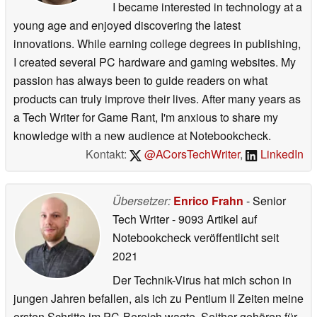
I became interested in technology at a
young age and enjoyed discovering the latest
innovations. While earning college degrees in publishing,
I created several PC hardware and gaming websites. My
passion has always been to guide readers on what
products can truly improve their lives. After many years as
a Tech Writer for Game Rant, I'm anxious to share my
knowledge with a new audience at Notebookcheck.
Kontakt:
@ACorsTechWriter
,
LinkedIn
Übersetzer:
Enrico Frahn
- Senior
Tech Writer
- 9093 Artikel auf
Notebookcheck veröffentlicht
seit
2021
Der Technik-Virus hat mich schon in
jungen Jahren befallen, als ich zu Pentium II Zeiten meine
ersten Schritte im PC-Bereich wagte. Seither gehören für