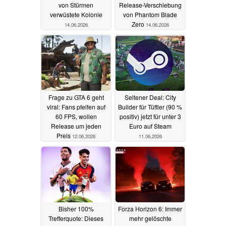
von Stürmen
Release-Verschiebung
verwüstete Kolonie
von Phantom Blade
Zero
14.06.2026
14.06.2026
Frage zu GTA 6 geht
Seltener Deal: City
viral: Fans pfeifen auf
Builder für Tüftler (90 %
60 FPS, wollen
positiv) jetzt für unter 3
Release um jeden
Euro auf Steam
Preis
12.06.2026
11.06.2026
Bisher 100%
Forza Horizon 6: Immer
Trefferquote: Dieses
mehr gelöschte