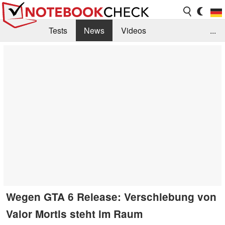
Tests
News
Videos
...
Benchmarks & Tech
Externe Tests
Kaufberatung
Deals
Suche
Jobs
Forum
Wegen GTA 6 Release: Verschiebung von
Valor Mortis steht im Raum