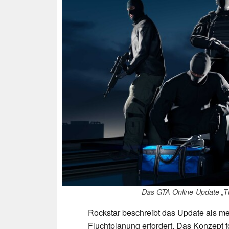
Das GTA Online-Update „The
Rockstar beschreibt das Update als mehr
Fluchtplanung erfordert. Das Konzept 