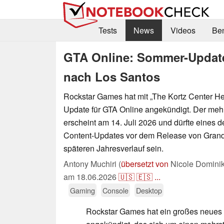
Tests
News
Videos
Be
GTA Online: Sommer-Update
nach Los Santos
Rockstar Games hat mit „The Kortz Center He
Update für GTA Online angekündigt. Der meh
erscheint am 14. Juli 2026 und dürfte eines d
Content-Updates vor dem Release von Grand 
späteren Jahresverlauf sein.
Antony Muchiri (
übersetzt von
Nicole Domini
am
18.06.2026
🇺🇸
🇪🇸
...
Gaming
Console
Desktop
Rockstar Games hat ein großes neues