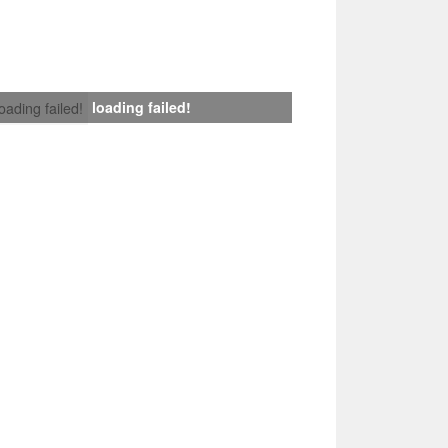
loading failed!
loading failed!