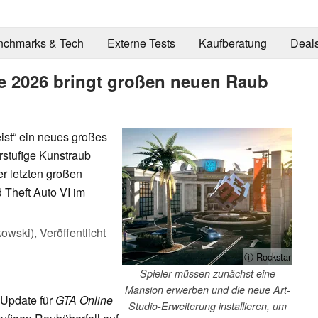
nchmarks & Tech
Externe Tests
Kaufberatung
Deal
 2026 bringt großen neuen Raub
ist“ ein neues großes
rstufige Kunstraub
er letzten großen
Theft Auto VI im
kowski),
Veröffentlicht
ⓘ Rockstar
Spieler müssen zunächst eine
Mansion erwerben und die neue Art-
 Update für
GTA Online
Studio-Erweiterung installieren, um