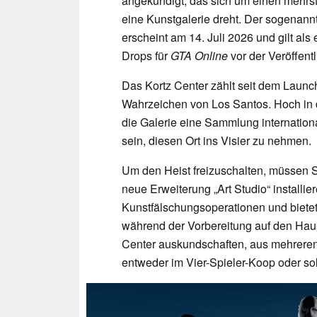
angekündigt, das sich um einen mehrst
eine Kunstgalerie dreht. Der sogenannt
erscheint am 14. Juli 2026 und gilt als
Drops für
GTA Online
vor der Veröffen
Das Kortz Center zählt seit dem Launc
Wahrzeichen von Los Santos. Hoch in d
die Galerie eine Sammlung internation
sein, diesen Ort ins Visier zu nehmen.
Um den Heist freizuschalten, müssen 
neue Erweiterung „Art Studio“ installier
Kunstfälschungsoperationen und bietet 
während der Vorbereitung auf den Hau
Center auskundschaften, aus mehrere
entweder im Vier-Spieler-Koop oder so