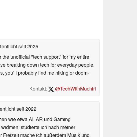
fentlicht
seit 2025
he unofficial "tech support" for my entire
love breaking down tech for everyday people.
s, you’ll probably find me hiking or doom-
Kontakt:
@TechWithMuchiri
entlicht
seit 2022
hemen wie etwa AI, AR und Gaming
 widmen, studierte ich nach meiner
er Freizeit mache ich außerdem Musik und