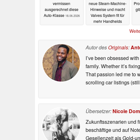
vermissen
neue Steam-Machine-
Pro
ausgerechnet diese
Hinweise und macht
gi
Auto-Klasse
Valves System fit für
18.06.2026
mehr Handhelds
18.06.2026
Weite
Autor des
Originals
:
Ant
I’ve been obsessed with 
family. Whether it’s fix
That passion led me to w
scrolling car listings (stil
Übersetzer:
Nicole Dom
Zukunftsszenarien und f
beschäftige und auf Not
Gesellenzeit als Gold-u