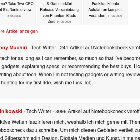
mo? Take-Two-CEO
S-Game erklärt
Funktion könnte
bt Straßeninterview
Release-Verschiebung
Autofahren komplett
von Phantom Blade
verändern
16.06.2026
11.06.2026
Zero
14.06.2026
re Artikel anzeigen
ony Muchiri
- Tech Writer
- 241 Artikel auf Notebookcheck veröf
tech for as long as I can remember, so much so that I’ve become t
ing gadgets, explaining specs, or recommending the best buys, I 
riting about tech. When I’m not testing gadgets or writing review
l hunting for my first ride, wish me luck, lol).
inikowski
- Tech Writer
- 3096 Artikel auf Notebookcheck veröff
iktive Welten faszinieren mich, weshalb ich mich gerne mit T
ebookcheck dazu schreibe. Um mich diesen Gebieten vertieft zu
nd Silberschmiedin Design, Digitale Medien und Kunst. In mein