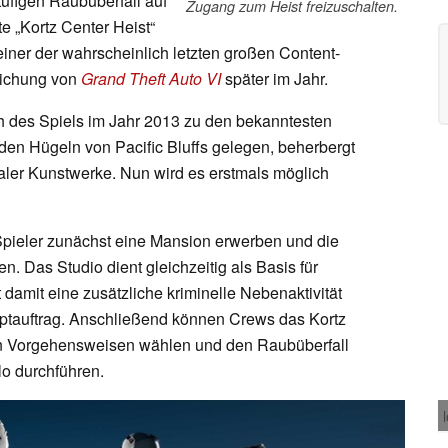
ufigen Raubüberfall auf
Zugang zum Heist freizuschalten.
e „Kortz Center Heist“
 einer der wahrscheinlich letzten großen Content-
tlichung von
Grand Theft Auto VI
später im Jahr.
h des Spiels im Jahr 2013 zu den bekanntesten
en Hügeln von Pacific Bluffs gelegen, beherbergt
aler Kunstwerke. Nun wird es erstmals möglich
Spieler zunächst eine Mansion erwerben und die
en. Das Studio dient gleichzeitig als Basis für
damit eine zusätzliche kriminelle Nebenaktivität
ptauftrag. Anschließend können Crews das Kortz
n Vorgehensweisen wählen und den Raubüberfall
lo durchführen.