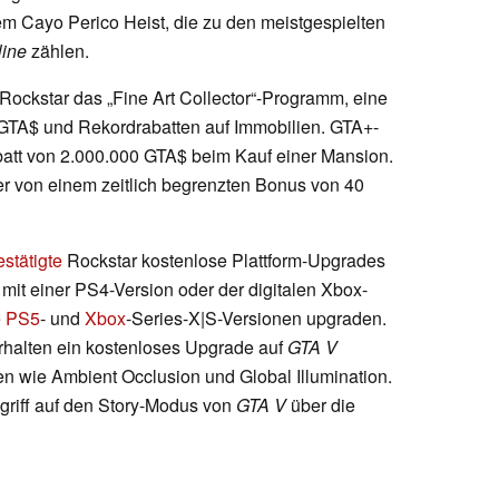
 Cayo Perico Heist, die zu den meistgespielten
line
zählen.
Rockstar das „Fine Art Collector“-Programm, eine
GTA$ und Rekordrabatten auf Immobilien. GTA+-
att von 2.000.000 GTA$ beim Kauf einer Mansion.
fer von einem zeitlich begrenzten Bonus von 40
estätigte
Rockstar kostenlose Plattform-Upgrades
 mit einer PS4-Version oder der digitalen Xbox-
e
PS5
- und
Xbox
-Series-X|S-Versionen upgraden.
rhalten ein kostenloses Upgrade auf
GTA V
ten wie Ambient Occlusion und Global Illumination.
griff auf den Story-Modus von
GTA V
über die