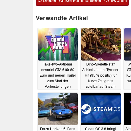
Diesen Artikel kommentieren / Antworten
Verwandte Artikel
Take-Two-Aktionär
Dino-Skelette statt
„
erwartet GTA 6 für 80
Achterbahnen: Tycoon-
GT
Euro und neuen Trailer
Hit (95 % positiv) für
Ku
zum Start der
kurze Zeit gratis
we
Vorbestellungen
spielbar auf Steam
20.06.2026
19.06.2026
Forza Horizon 6: Fans
SteamOS 3.8 bringt
Sta