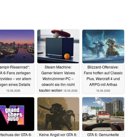
Vampir-Riesenrad“:
Steam Machine:
Blizzard-Offensive:
A 6-Fans zerlegen
Gamer feiern Valves
Fans hoffen auf Classic
rzvideo – vor allem
Wohnzimmer-PC –
Plus, Warcraft 4 und
gen eines Details
obwohl sie ihn nicht
ARPG mit Arthas
kaufen wollen
19.06.2026
18.06.2026
18.06.2026
rtschuss der GTA-6-
Keine Angst vor GTA 6:
GTA 6: Gemunkelte