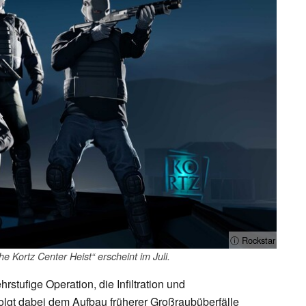
ⓘ Rockstar
 Kortz Center Heist“ erscheint im Juli.
stufige Operation, die Infiltration und
folgt dabei dem Aufbau früherer Großraubüberfälle