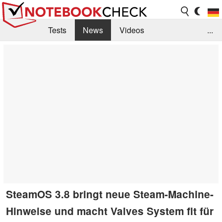
Tests
News
Videos
...
Benchmarks & Tech
Externe Tests
Kaufberatung
Deals
Suche
Jobs
Forum
SteamOS 3.8 bringt neue Steam-Machine-
Hinweise und macht Valves System fit für