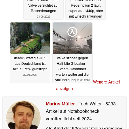
Valve verzichtet auf
Redemption 2 läuft
Reservierungen
super auf 1440p, aber
mit Einschränkungen
23.06.2026
22.06.2026
Steam: Strategie-RPG
Valve stichelt gegen
aus Deutschland ist
Half-Life-3-Leaker –
aktuell 75% günstiger
Steam-Dataminer
warten weiter auf die
22.06.2026
Ankündigung
21.06.2026
Weitere Artikel
anzeigen
Marius Müller
- Tech Writer
- 5233
Artikel auf Notebookcheck
veröffentlicht
seit 2024
Als Kind der 90er war mein Gameboy