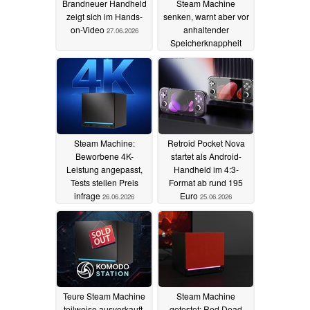
Brandneuer Handheld
Steam Machine
zeigt sich im Hands-
senken, warnt aber vor
on-Video
anhaltender
27.06.2026
Speicherknappheit
26.06.2026
Steam Machine:
Retroid Pocket Nova
Beworbene 4K-
startet als Android-
Leistung angepasst,
Handheld im 4:3-
Tests stellen Preis
Format ab rund 195
infrage
Euro
26.06.2026
25.06.2026
Teure Steam Machine
Steam Machine
teilweise ausverkauft,
getestet: Red Dead