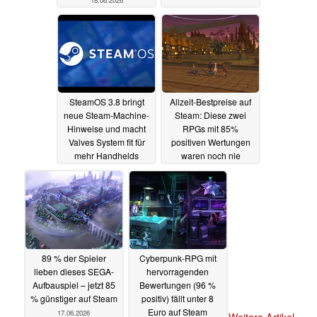
SteamOS 3.8 bringt
Allzeit-Bestpreise auf
neue Steam-Machine-
Steam: Diese zwei
Hinweise und macht
RPGs mit 85%
Valves System fit für
positiven Wertungen
mehr Handhelds
waren noch nie
günstiger
18.06.2026
17.06.2026
89 % der Spieler
Cyberpunk-RPG mit
lieben dieses SEGA-
hervorragenden
Aufbauspiel – jetzt 85
Bewertungen (96 %
% günstiger auf Steam
positiv) fällt unter 8
Euro auf Steam
17.06.2026