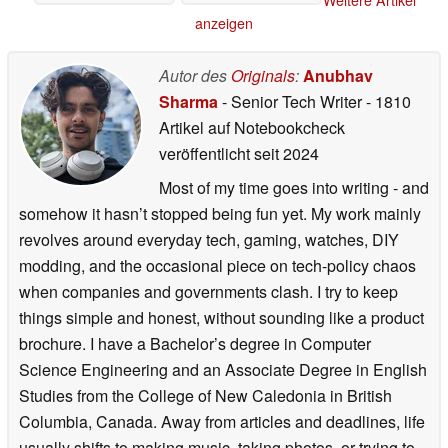
Weitere Artikel
17.06.2026
anzeigen
Autor des
Originals
:
Anubhav
Sharma
- Senior Tech Writer
- 1810
Artikel auf Notebookcheck
veröffentlicht
seit 2024
Most of my time goes into writing - and
somehow it hasn’t stopped being fun yet. My work mainly
revolves around everyday tech, gaming, watches, DIY
modding, and the occasional piece on tech-policy chaos
when companies and governments clash. I try to keep
things simple and honest, without sounding like a product
brochure. I have a Bachelor’s degree in Computer
Science Engineering and an Associate Degree in English
Studies from the College of New Caledonia in British
Columbia, Canada. Away from articles and deadlines, life
usually shifts to making music, taking photos, or trying to