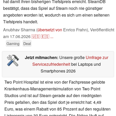
hat damit ihren bisherigen Tiefstpreis erreicht. SteamDB
bestätigt, dass das Spiel auf Steam noch nie günstiger
angeboten worden ist, wodurch es sich um einen seltenen
Tiefstpreis handelt.
Anubhav Sharma (
übersetzt von
Enrico Frahn),
Veröffentlicht
am
17.06.2026
🇺🇸
🇪🇸
...
Gaming
Deal
Jetzt mitmachen:
Unsere große
Umfrage zur
Servicezufriedenheit
bei Laptops und
Smartphones 2026
Two Point Hospital ist eine von der Fachpresse gelobte
Krankenhaus-Managementsimulation von Two Point
Studios und ist auf Steam gerade auf den niedrigsten
Preis gefallen, den das Spiel dort je erreicht hat: 4,49
Euro, was einem Rabatt von 85 Prozent auf den regulären
Listenpreis von 30 Euro entspricht. Die Aktion läuft auf